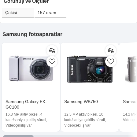
Görünüş və Ölçülər
Çəkisi
157
qram
Samsung fotoaparatlar
Samsung Galaxy EK-
Samsung WB750
Samsu
GC100
16.3 MP aktiv piksel, 4
12.5 MP aktiv piksel, 10
14.2 MP 
kadr/saniyə çəkiliş sürəti,
kadr/saniyə çəkiliş sürəti,
Videoçək
Videoçəkiliş var
Videoçəkiliş var