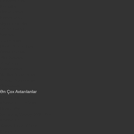
Fotoaparatlar
Kombilər
Qabyuyanlar
Kompüterlər
Oyun konsolları
Smart saatlar
Sobalar
Tozsoranlar
Robot tozsoranlar
Dondurucular
Mini Sobalar
Monitorlar
Monobloklar
Vertikal tozsoranlar
Yuyucu tozsoranlar
Qulaqlıqlar
Ən Çox Axtarılanlar
iPhone 16 Pro
iPhone 17 Pro Max
Honor X9d
Samsung Galaxy S26 Ultra
iPhone 13
Xiaomi Poco X7 Pro
iPhone 17 Pro