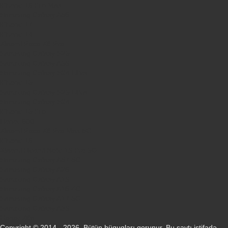
iPhone 16 Pro Max
Samsung Galaxy A56
iPhone 17
iPhone 14
Xiaomi Poco X8 Pro
Samsung Galaxy S25
Samsung Galaxy A55
Samsung Galaxy S24 Ultra
iPhone 15
Samsung Galaxy S25 Ultra
Samsung Galaxy S24
iPhone 15 Pro
Honor 600
Xiaomi Poco X8 Pro Max 5G
iPhone 16
Xiaomi Redmi Note 15 Pro 5G
Samsung Galaxy A57 5G
Samsung Galaxy A26
Samsung Galaxy A15
Samsung Galaxy A16 4G
Samsung Galaxy A17 5G
Samsung Galaxy A35
Honor X8d
Copyright © 2014 - 2026. Bütün hüquqları qorunur. Bu saytı istifadə