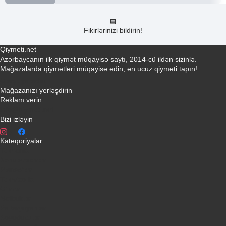
Fikirlərinizi bildirin!
Qiymeti.net
Azərbaycanın ilk qiymət müqayisə saytı, 2014-cü ildən sizinlə.
Mağazalarda qiymətləri müqayisə edin, ən ucuz qiyməti tapın!
Əlaqə yaradın
Mağazanızı yerləşdirin
Reklam verin
info@qiymeti.net
Bizi izləyin
Kateqoriyalar
Telefonlar
Kondisionerler
Plansetler
Televizorlar
Ətirlər
Notbuklar
Paltaryuyanlar
Soyuducular