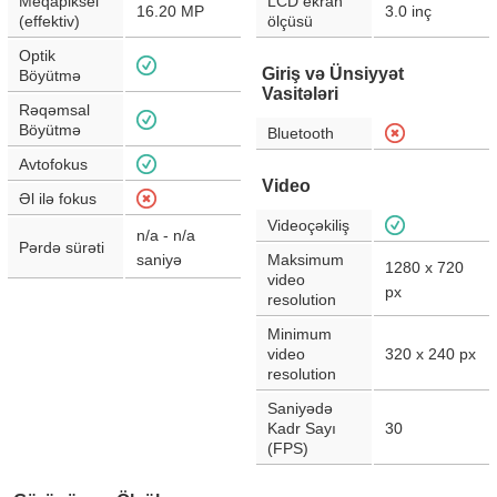
Meqapiksel
LCD ekran
16.20
MP
3.0
inç
(effektiv)
ölçüsü
Optik
Giriş və Ünsiyyət
Böyütmə
Vasitələri
Rəqəmsal
Böyütmə
Bluetooth
Avtofokus
Video
Əl ilə fokus
Videoçəkiliş
n/a - n/a
Pərdə sürəti
saniyə
Maksimum
1280 x 720
video
px
resolution
Minimum
video
320 x 240
px
resolution
Saniyədə
Kadr Sayı
30
(FPS)