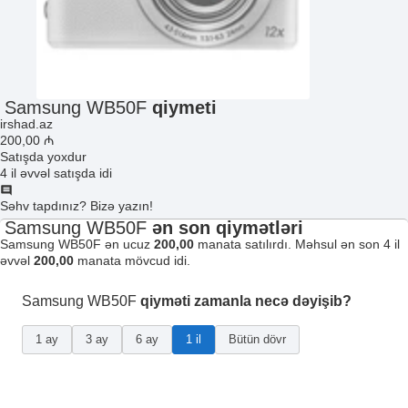
Samsung WB50F
qiymeti
irshad.az
200
,00
₼
Satışda yoxdur
4 il əvvəl satışda idi
Səhv tapdınız? Bizə yazın!
Samsung WB50F
ən son qiymətləri
Samsung WB50F ən ucuz
200,00
manata satılırdı. Məhsul ən son 4 il
əvvəl
200,00
manata mövcud idi.
Samsung WB50F
qiyməti zamanla necə dəyişib?
1 ay
3 ay
6 ay
1 il
Bütün dövr