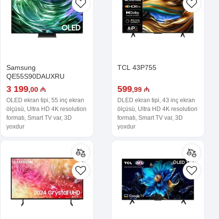
Samsung
TCL 43P755
QE55S90DAUXRU
3 199
599
,00 ₼
,99 ₼
OLED ekran tipi, 55 inç ekran
DLED ekran tipi, 43 inç ekran
ölçüsü, Ultra HD 4K resolution
ölçüsü, Ultra HD 4K resolution
formatı, Smart TV var, 3D
formatı, Smart TV var, 3D
yoxdur
yoxdur