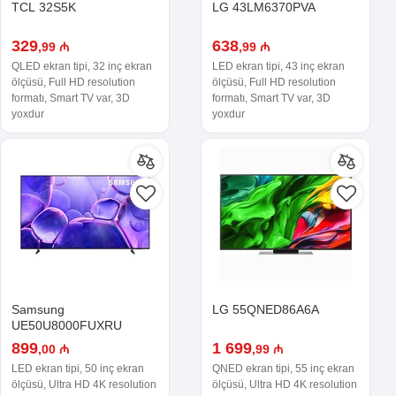
TCL 32S5K
LG 43LM6370PVA
329
638
,99 ₼
,99 ₼
QLED ekran tipi, 32 inç ekran
LED ekran tipi, 43 inç ekran
ölçüsü, Full HD resolution
ölçüsü, Full HD resolution
formatı, Smart TV var, 3D
formatı, Smart TV var, 3D
yoxdur
yoxdur
Samsung
LG 55QNED86A6A
UE50U8000FUXRU
899
1 699
,00 ₼
,99 ₼
LED ekran tipi, 50 inç ekran
QNED ekran tipi, 55 inç ekran
ölçüsü, Ultra HD 4K resolution
ölçüsü, Ultra HD 4K resolution