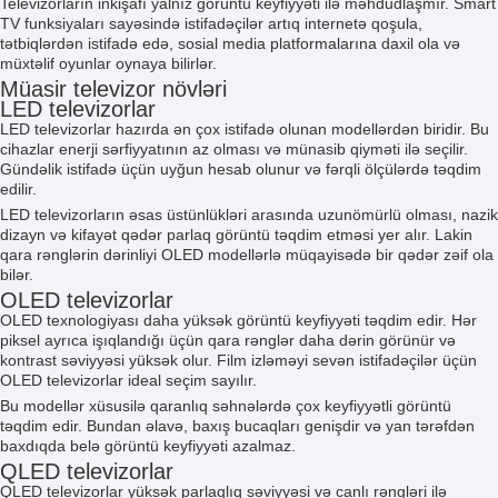
Televizorların inkişafı yalnız görüntü keyfiyyəti ilə məhdudlaşmır. Smart
TV funksiyaları sayəsində istifadəçilər artıq internetə qoşula,
tətbiqlərdən istifadə edə, sosial media platformalarına daxil ola və
müxtəlif oyunlar oynaya bilirlər.
Müasir televizor növləri
LED televizorlar
LED televizorlar hazırda ən çox istifadə olunan modellərdən biridir. Bu
cihazlar enerji sərfiyyatının az olması və münasib qiyməti ilə seçilir.
Gündəlik istifadə üçün uyğun hesab olunur və fərqli ölçülərdə təqdim
edilir.
LED televizorların əsas üstünlükləri arasında uzunömürlü olması, nazik
dizayn və kifayət qədər parlaq görüntü təqdim etməsi yer alır. Lakin
qara rənglərin dərinliyi OLED modellərlə müqayisədə bir qədər zəif ola
bilər.
OLED televizorlar
OLED texnologiyası daha yüksək görüntü keyfiyyəti təqdim edir. Hər
piksel ayrıca işıqlandığı üçün qara rənglər daha dərin görünür və
kontrast səviyyəsi yüksək olur. Film izləməyi sevən istifadəçilər üçün
OLED televizorlar ideal seçim sayılır.
Bu modellər xüsusilə qaranlıq səhnələrdə çox keyfiyyətli görüntü
təqdim edir. Bundan əlavə, baxış bucaqları genişdir və yan tərəfdən
baxdıqda belə görüntü keyfiyyəti azalmaz.
QLED televizorlar
QLED televizorlar yüksək parlaqlıq səviyyəsi və canlı rəngləri ilə