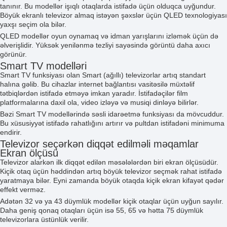
tanınır. Bu modellər işıqlı otaqlarda istifadə üçün olduqca uyğundur.
Böyük ekranlı televizor almaq istəyən şəxslər üçün QLED texnologiyası
yaxşı seçim ola bilər.
QLED modellər oyun oynamaq və idman yarışlarını izləmək üçün də
əlverişlidir. Yüksək yenilənmə tezliyi sayəsində görüntü daha axıcı
görünür.
Smart TV modelləri
Smart TV funksiyası olan
Smart (ağıllı) televizorlar
artıq standart
halına gəlib. Bu cihazlar internet bağlantısı vasitəsilə müxtəlif
tətbiqlərdən istifadə etməyə imkan yaradır. İstifadəçilər film
platformalarına daxil ola, video izləyə və musiqi dinləyə bilirlər.
Bəzi Smart TV modellərində səsli idarəetmə funksiyası da mövcuddur.
Bu xüsusiyyət istifadə rahatlığını artırır və pultdan istifadəni minimuma
endirir.
Televizor seçərkən diqqət edilməli məqamlar
Ekran ölçüsü
Televizor alarkən ilk diqqət edilən məsələlərdən biri ekran ölçüsüdür.
Kiçik otaq üçün həddindən artıq böyük televizor seçmək rahat istifadə
yaratmaya bilər. Eyni zamanda böyük otaqda kiçik ekran kifayət qədər
effekt verməz.
Adətən 32 və ya 43 düymlük modellər kiçik otaqlar üçün uyğun sayılır.
Daha geniş qonaq otaqları üçün isə 55, 65 və hətta 75 düymlük
televizorlara üstünlük verilir.