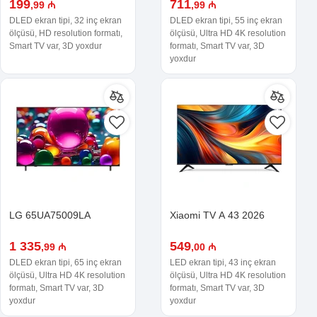
199
711
,99 ₼
,99 ₼
DLED ekran tipi, 32 inç ekran
DLED ekran tipi, 55 inç ekran
ölçüsü, HD resolution formatı,
ölçüsü, Ultra HD 4K resolution
Smart TV var, 3D yoxdur
formatı, Smart TV var, 3D
yoxdur
LG 65UA75009LA
Xiaomi TV A 43 2026
1 335
549
,99 ₼
,00 ₼
DLED ekran tipi, 65 inç ekran
LED ekran tipi, 43 inç ekran
ölçüsü, Ultra HD 4K resolution
ölçüsü, Ultra HD 4K resolution
formatı, Smart TV var, 3D
formatı, Smart TV var, 3D
yoxdur
yoxdur