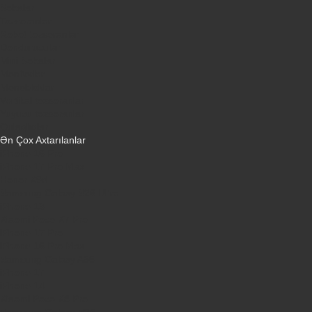
Sobalar
Tozsoranlar
Robot tozsoranlar
Dondurucular
Mini Sobalar
Monitorlar
Monobloklar
Vertikal tozsoranlar
Yuyucu tozsoranlar
Qulaqlıqlar
Ən Çox Axtarılanlar
iPhone 16 Pro
iPhone 17 Pro Max
Honor X9d
Samsung Galaxy S26 Ultra
iPhone 13
Xiaomi Poco X7 Pro
iPhone 17 Pro
iPhone 16 Pro Max
Samsung Galaxy A56
iPhone 17
iPhone 14
Xiaomi Poco X8 Pro