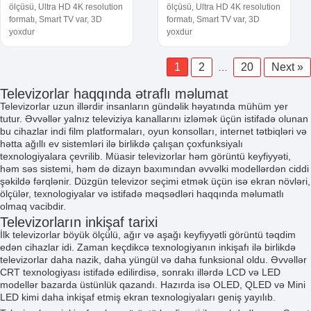
ölçüsü, Ultra HD 4K resolution
ölçüsü, Ultra HD 4K resolution
formatı, Smart TV var, 3D
formatı, Smart TV var, 3D
yoxdur
yoxdur
1
2
20
Next »
…
Televizorlar haqqında ətraflı məlumat
Televizorlar uzun illərdir insanların gündəlik həyatında mühüm yer
tutur. Əvvəllər yalnız televiziya kanallarını izləmək üçün istifadə olunan
bu cihazlar indi film platformaları, oyun konsolları, internet tətbiqləri və
hətta ağıllı ev sistemləri ilə birlikdə çalışan çoxfunksiyalı
texnologiyalara çevrilib. Müasir televizorlar həm görüntü keyfiyyəti,
həm səs sistemi, həm də dizayn baxımından əvvəlki modellərdən ciddi
şəkildə fərqlənir. Düzgün televizor seçimi etmək üçün isə ekran növləri,
ölçülər, texnologiyalar və istifadə məqsədləri haqqında məlumatlı
olmaq vacibdir.
Televizorların inkişaf tarixi
İlk televizorlar böyük ölçülü, ağır və aşağı keyfiyyətli görüntü təqdim
edən cihazlar idi. Zaman keçdikcə texnologiyanın inkişafı ilə birlikdə
televizorlar daha nazik, daha yüngül və daha funksional oldu. Əvvəllər
CRT texnologiyası istifadə edilirdisə, sonrakı illərdə LCD və LED
modellər bazarda üstünlük qazandı. Hazırda isə OLED, QLED və Mini
LED kimi daha inkişaf etmiş ekran texnologiyaları geniş yayılıb.