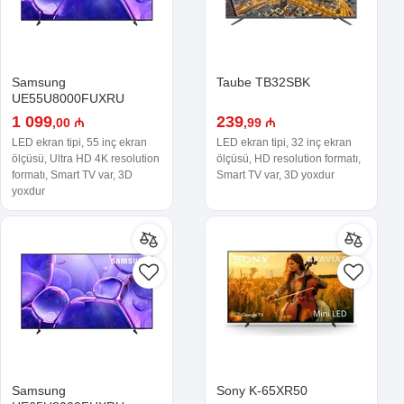
Samsung
Taube TB32SBK
UE55U8000FUXRU
1 099
239
,00 ₼
,99 ₼
LED ekran tipi, 55 inç ekran
LED ekran tipi, 32 inç ekran
ölçüsü, Ultra HD 4K resolution
ölçüsü, HD resolution formatı,
formatı, Smart TV var, 3D
Smart TV var, 3D yoxdur
yoxdur
Samsung
Sony K-65XR50