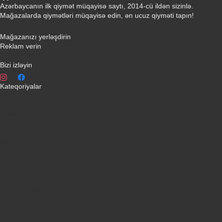
Azərbaycanın ilk qiymət müqayisə saytı, 2014-cü ildən sizinlə.
Mağazalarda qiymətləri müqayisə edin, ən ucuz qiyməti tapın!
Əlaqə yaradın
Mağazanızı yerləşdirin
Reklam verin
info@qiymeti.net
Bizi izləyin
Kateqoriyalar
Telefonlar
Kondisionerler
Plansetler
Televizorlar
Ətirlər
Notbuklar
Paltaryuyanlar
Soyuducular
Fotoaparatlar
Kombilər
Qabyuyanlar
Kompüterlər
Oyun konsolları
Smart saatlar