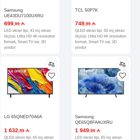
Samsung
TCL 50P7K
UE43DU7100UXRU
699
749
,99 ₼
,99 ₼
LED ekran tipi, 43 inç ekran
QLED ekran tipi, 50 inç ekran
ölçüsü, Ultra HD 4K resolution
ölçüsü, Ultra HD 4K resolution
formatı, Smart TV var, 3D
formatı, Smart TV var, 3D
yoxdur
yoxdur
LG 65QNED70A6A
Samsung
QE65Q8FAAUXRU
1 632
1 949
,99 ₼
,99 ₼
QLED ekran tipi, 65 inç ekran
LED ekran tipi, 65 inç ekran