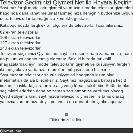
Televizor Seçiminizi Qiymeti.Net ilə Həyata Keçirin
Saytımız fərqli modellərin qiymeti və müxtəlif marka televizor qiymetleri
haqqında daha rahat məlumat tapmağınıza həmçinin büdcənizə uyğun
ucuz televizorlar
tapmağınıza köməklik göstərir.
Kataloqumuzda fərqli ekran ölçülərində televizorlar tapa bilərsiniz:
82 ekran televizorlar
109 ekran televizorlar
127 ekran televizorlar
140 ekran televizorlar
Televizor seçiminizi Qiymeti.net saytı ilə etsəniz həm zamanınıza, həm
də pulunuza qənaət etmiş olarsınız. Belə ki burada müxtəlif
mağazalardaki eyni model televizorların qiyməti və xüsusiyyət fərqləri
ilə tanış ola və ya bənzər modelləri müqayisə edə bilərsiniz.
Saytımızdan televizorların xüsusiyyətləri haqqında lazım olan
məlumatları da ala biləcəksiniz. Saytımız mağazalara birbaşa keçid
imkanı ilə istifadəçilərə online alış veriş fürsəti təklif edir. Bütün bunlar
seçiminizi edərkən daha az zaman sərf etmənizə yardımçı olacaq.
Qeyd etdiyimiz kimi, saytımızda televizor qiymətləri ilə tanış olaraq
yalnızca zamanınıza deyil, pulunuza da qənaət etmiş olacaqsınız.
Fikirlərinizi bildirin!
Qiymeti.net