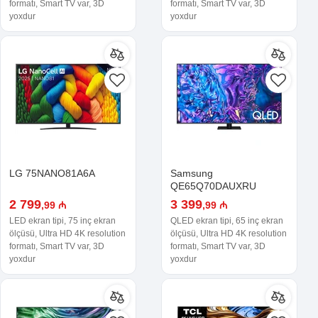
formatı, Smart TV var, 3D
formatı, Smart TV var, 3D
yoxdur
yoxdur
LG 75NANO81A6A
Samsung
QE65Q70DAUXRU
2 799
3 399
,99 ₼
,99 ₼
LED ekran tipi, 75 inç ekran
QLED ekran tipi, 65 inç ekran
ölçüsü, Ultra HD 4K resolution
ölçüsü, Ultra HD 4K resolution
formatı, Smart TV var, 3D
formatı, Smart TV var, 3D
yoxdur
yoxdur