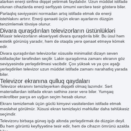
alarkən enerji sinfinə diqqət yetirmək faydalıdır. Uzun müddət istifadə
olunan cihazlarda enerji sərfiyyatı ümumi xərclərə təsir göstərə bilər.
Parlaqlıq səviyyəsini normadan artıq istifadə etmək də enerji
istehlakını artırır. Enerji qənaəti üçün ekran ayarlarını düzgün
tənzimləmək tövsiyə olunur.
Divara quraşdırılan televizorların üstünlükləri
Müasir televizorların əksəriyyəti divara quraşdırıla bilir. Bu üsul həm
estetik görünüş yaradır, həm də otaqda yerə qənaət etməyə kömək
edir.
Divara quraşdırılan televizorlar xüsusilə minimalist dizayn sevən
istifadəçilər tərəfindən seçilir. Lakin quraşdırma zamanı ekranın göz
səviyyəsində yerləşdirilməsi vacibdir. Çox yüksək və ya çox aşağı
yerləşdirilən televizor uzun müddət istifadə zamanı narahatlıq yarada
bilər.
Televizor ekranına qulluq qaydaları
Televizor ekranını təmizləyərkən diqqətli olmaq lazımdır. Sərt
materiallardan istifadə ekran səthinə zərər verə bilər. Yumşaq
mikrofiber parça ən uyğun seçim hesab olunur.
Ekranı təmizləmək üçün güclü kimyəvi vasitələrdən istifadə etmək
məsləhət görülmür. Xüsusi ekran təmizləyici məhlullar daha təhlükəsiz
seçimdir.
Televizoru birbaşa günəş işığı altında yerləşdirmək də düzgün deyil.
Bu həm görüntü keyfiyyətinə təsir edir, həm də cihazın ömrünü azalda