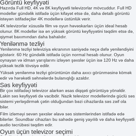
Görüntü keyfiyyəti
Hazırda Full HD, 4K və 8K keyfiyyətli televizorlar mövcuddur. Full HD
modellər gündəlik istifadə üçün kifayət etsə də, daha detallı görüntü
istəyən istifadəçilər 4K modellərə üstünlük verir.
4K televizorlar xüsusilə film və oyun həvəskarları üçün ideal hesab
olunur. 8K modellər isə ən yüksək görüntü keyfiyyətini təqdim etsə də,
qiymət baxımından daha bahalıdır.
Yenilənmə tezliyi
Yenilənmə tezliyi televiziya ekranının saniyədə neçə dəfə yeniləndiyini
göstərir. 60 Hz gündəlik istifadə üçün normal hesab olunur. Oyun
oynayan və idman yarışlarını izləyən şəxslər üçün isə 120 Hz və daha
yüksək tezlik tövsiyə edilir.
Yüksək yenilənmə tezliyi görüntünün daha axıcı görünməsinə kömək
edir və hərəkətli səhnələrdə bulanıqlığı azaldır.
Səs keyfiyyəti
Bir çox istifadəçi televizor alarkən əsas diqqəti görüntüyə yönəldir.
Lakin səs keyfiyyəti də vacibdir. Nazik televizor modellərində güclü səs
sistemi yerləşdirmək çətin olduğundan bəzi cihazlarda səs zəif ola
bilər.
Film izləməyi sevən şəxslər əlavə səs sistemlərindən istifadə edə
bilərlər. Soundbar cihazları bu sahədə geniş yayılıb və daha keyfiyyətli
audio təcrübəsi təqdim edir.
Oyun üçün televizor seçimi