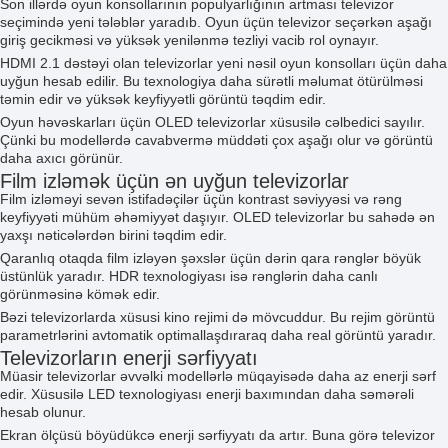
Son illərdə oyun konsollarının populyarlığının artması televizor
seçimində yeni tələblər yaradıb. Oyun üçün televizor seçərkən aşağı
giriş gecikməsi və yüksək yenilənmə tezliyi vacib rol oynayır.
HDMI 2.1 dəstəyi olan televizorlar yeni nəsil oyun konsolları üçün daha
uyğun hesab edilir. Bu texnologiya daha sürətli məlumat ötürülməsi
təmin edir və yüksək keyfiyyətli görüntü təqdim edir.
Oyun həvəskarları üçün OLED televizorlar xüsusilə cəlbedici sayılır.
Çünki bu modellərdə cavabvermə müddəti çox aşağı olur və görüntü
daha axıcı görünür.
Film izləmək üçün ən uyğun televizorlar
Film izləməyi sevən istifadəçilər üçün kontrast səviyyəsi və rəng
keyfiyyəti mühüm əhəmiyyət daşıyır. OLED televizorlar bu sahədə ən
yaxşı nəticələrdən birini təqdim edir.
Qaranlıq otaqda film izləyən şəxslər üçün dərin qara rənglər böyük
üstünlük yaradır. HDR texnologiyası isə rənglərin daha canlı
görünməsinə kömək edir.
Bəzi televizorlarda xüsusi kino rejimi də mövcuddur. Bu rejim görüntü
parametrlərini avtomatik optimallaşdıraraq daha real görüntü yaradır.
Televizorların enerji sərfiyyatı
Müasir televizorlar əvvəlki modellərlə müqayisədə daha az enerji sərf
edir. Xüsusilə LED texnologiyası enerji baxımından daha səmərəli
hesab olunur.
Ekran ölçüsü böyüdükcə enerji sərfiyyatı da artır. Buna görə televizor