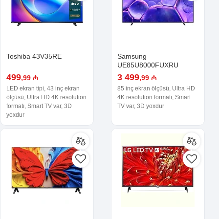
Toshiba 43V35RE
Samsung
UE85U8000FUXRU
499
3 499
,99 ₼
,99 ₼
LED ekran tipi, 43 inç ekran
85 inç ekran ölçüsü, Ultra HD
ölçüsü, Ultra HD 4K resolution
4K resolution formatı, Smart
formatı, Smart TV var, 3D
TV var, 3D yoxdur
yoxdur