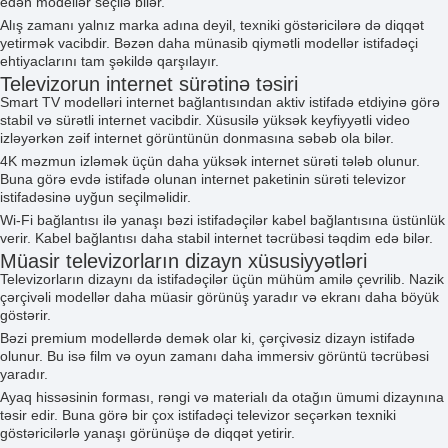
edən modellər seçilə bilər.
Alış zamanı yalnız marka adına deyil, texniki göstəricilərə də diqqət
yetirmək vacibdir. Bəzən daha münasib qiymətli modellər istifadəçi
ehtiyaclarını tam şəkildə qarşılayır.
Televizorun internet sürətinə təsiri
Smart TV modelləri internet bağlantısından aktiv istifadə etdiyinə görə
stabil və sürətli internet vacibdir. Xüsusilə yüksək keyfiyyətli video
izləyərkən zəif internet görüntünün donmasına səbəb ola bilər.
4K məzmun izləmək üçün daha yüksək internet sürəti tələb olunur.
Buna görə evdə istifadə olunan internet paketinin sürəti televizor
istifadəsinə uyğun seçilməlidir.
Wi-Fi bağlantısı ilə yanaşı bəzi istifadəçilər kabel bağlantısına üstünlük
verir. Kabel bağlantısı daha stabil internet təcrübəsi təqdim edə bilər.
Müasir televizorların dizayn xüsusiyyətləri
Televizorların dizaynı da istifadəçilər üçün mühüm amilə çevrilib. Nazik
çərçivəli modellər daha müasir görünüş yaradır və ekranı daha böyük
göstərir.
Bəzi premium modellərdə demək olar ki, çərçivəsiz dizayn istifadə
olunur. Bu isə film və oyun zamanı daha immersiv görüntü təcrübəsi
yaradır.
Ayaq hissəsinin forması, rəngi və materialı da otağın ümumi dizaynına
təsir edir. Buna görə bir çox istifadəçi televizor seçərkən texniki
göstəricilərlə yanaşı görünüşə də diqqət yetirir.