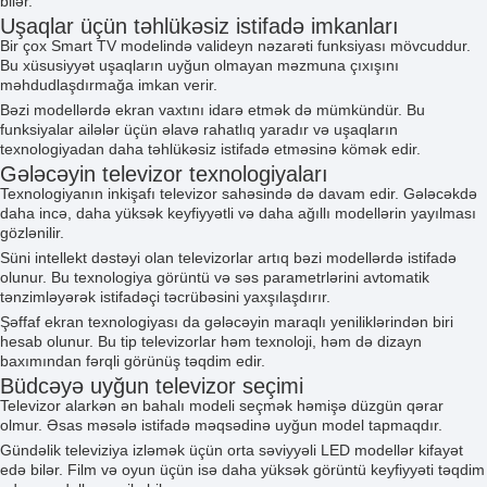
bilər.
Uşaqlar üçün təhlükəsiz istifadə imkanları
Bir çox Smart TV modelində valideyn nəzarəti funksiyası mövcuddur.
Bu xüsusiyyət uşaqların uyğun olmayan məzmuna çıxışını
məhdudlaşdırmağa imkan verir.
Bəzi modellərdə ekran vaxtını idarə etmək də mümkündür. Bu
funksiyalar ailələr üçün əlavə rahatlıq yaradır və uşaqların
texnologiyadan daha təhlükəsiz istifadə etməsinə kömək edir.
Gələcəyin televizor texnologiyaları
Texnologiyanın inkişafı televizor sahəsində də davam edir. Gələcəkdə
daha incə, daha yüksək keyfiyyətli və daha ağıllı modellərin yayılması
gözlənilir.
Süni intellekt dəstəyi olan televizorlar artıq bəzi modellərdə istifadə
olunur. Bu texnologiya görüntü və səs parametrlərini avtomatik
tənzimləyərək istifadəçi təcrübəsini yaxşılaşdırır.
Şəffaf ekran texnologiyası da gələcəyin maraqlı yeniliklərindən biri
hesab olunur. Bu tip televizorlar həm texnoloji, həm də dizayn
baxımından fərqli görünüş təqdim edir.
Büdcəyə uyğun televizor seçimi
Televizor alarkən ən bahalı modeli seçmək həmişə düzgün qərar
olmur. Əsas məsələ istifadə məqsədinə uyğun model tapmaqdır.
Gündəlik televiziya izləmək üçün orta səviyyəli LED modellər kifayət
edə bilər. Film və oyun üçün isə daha yüksək görüntü keyfiyyəti təqdim