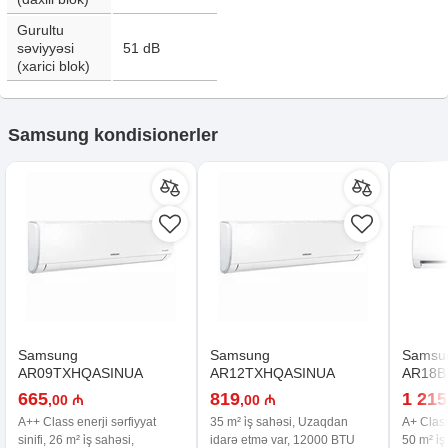
Gurultu
səviyyəsi
51
dB
(xarici blok)
Samsung kondisionerler
Samsung
Samsung
Samsu
AR09TXHQASINUA
AR12TXHQASINUA
AR18B
665
819
1 215
,00 ₼
,00 ₼
A++ Class enerji sərfiyyat
35 m² i̇ş sahəsi, Uzaqdan
A+ Class 
sinifi, 26 m² i̇ş sahəsi,
idarə etmə var, 12000 BTU
50 m² i̇