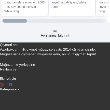
Uzaqdan idarə etmə var, 9000
soyutma qabiliyyəti, White
idarə e
BTU soyutma qabiliyyəti,
rəng
soyutma 
White rəng
rəng
Fikirlərinizi bildirin!
Qiymeti.net
Azərbaycanın ilk qiymət müqayisə saytı, 2014-cü ildən sizinlə.
Mağazalarda qiymətləri müqayisə edin, ən ucuz qiyməti tapın!
Əlaqə yaradın
Mağazanızı yerləşdirin
Reklam verin
info@qiymeti.net
Bizi izləyin
Kateqoriyalar
Telefonlar
Kondisionerler
Plansetler
Televizorlar