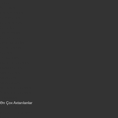
Ətirlər
Notbuklar
Paltaryuyanlar
Soyuducular
Fotoaparatlar
Kombilər
Qabyuyanlar
Kompüterlər
Oyun konsolları
Smart saatlar
Sobalar
Tozsoranlar
Robot tozsoranlar
Dondurucular
Mini Sobalar
Monitorlar
Monobloklar
Vertikal tozsoranlar
Yuyucu tozsoranlar
Qulaqlıqlar
Ən Çox Axtarılanlar
iPhone 16 Pro
iPhone 17 Pro Max
Honor X9d