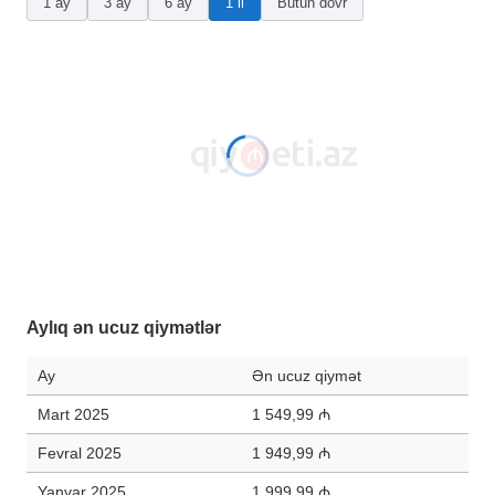
1 ay
3 ay
6 ay
1 il
Bütün dövr
Aylıq ən ucuz qiymətlər
Ay
Ən ucuz qiymət
Mart 2025
1 549,99 ₼
Fevral 2025
1 949,99 ₼
Yanvar 2025
1 999,99 ₼