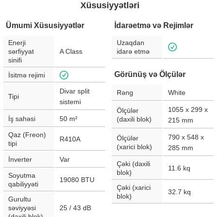
Xüsusiyyətləri
Ümumi Xüsusiyyətlər
İdarəetmə və Rejimlər
Enerji
Uzaqdan
sərfiyyat
A Class
idarə etmə
sinifi
Görünüş və Ölçülər
İsitmə rejimi
Divar split
Rəng
White
Tipi
sistemi
1055 x 299 x
Ölçülər
İş sahəsi
50
m²
(daxili blok)
215
mm
Qaz (Freon)
790 x 548 x
Ölçülər
R410A
tipi
(xarici blok)
285
mm
İnverter
Var
Çəki (daxili
11.6
kq
blok)
Soyutma
19080
BTU
qabiliyyəti
Çəki (xarici
32.7
kq
blok)
Gurultu
səviyyəsi
25 / 43
dB
(daxili blok)