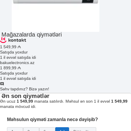
Mağazalarda qiymətləri
1 549
,99
₼
Satışda yoxdur
1 il əvvəl satışda idi
bakuelectronics.az
1 899
,99
₼
Satışda yoxdur
1 il əvvəl satışda idi
Səhv tapdınız? Bizə yazın!
Ən son qiymətlər
Ən ucuz
1 549,99
manata satılırdı. Məhsul ən son 1 il əvvəl
1 549,99
manata mövcud idi.
Məhsulun qiyməti zamanla necə dəyişib?