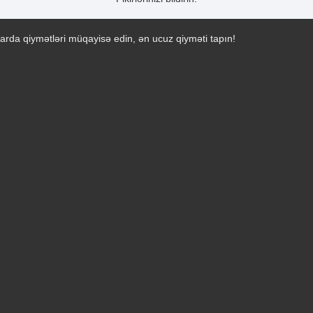
arda qiymətləri müqayisə edin, ən ucuz qiyməti tapın!