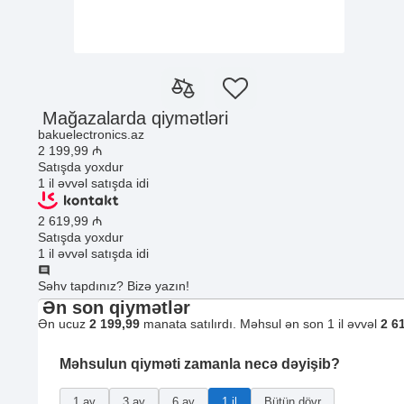
Mağazalarda qiymətləri
bakuelectronics.az
2 199
,99
₼
Satışda yoxdur
1 il əvvəl satışda idi
2 619
,99
₼
Satışda yoxdur
1 il əvvəl satışda idi
Səhv tapdınız? Bizə yazın!
Ən son qiymətlər
Ən ucuz
2 199,99
manata satılırdı. Məhsul ən son 1 il əvvəl
2 6
Məhsulun qiyməti zamanla necə dəyişib?
1 ay
3 ay
6 ay
1 il
Bütün dövr