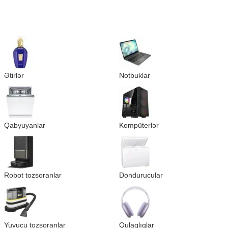
Ətirlər
Notbuklar
Qabyuyanlar
Kompüterlər
Robot tozsoranlar
Dondurucular
Yuyucu tozsoranlar
Qulaqlıqlar