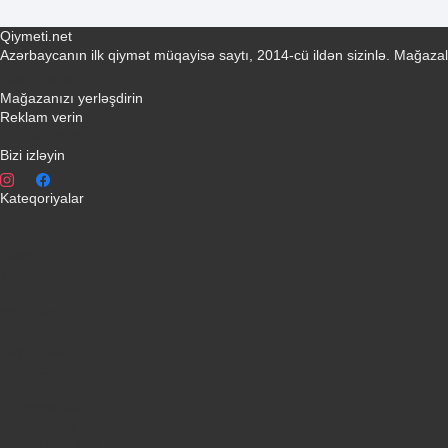
Qiymeti.net
Azərbaycanın ilk qiymət müqayisə saytı, 2014-cü ildən sizinlə. Mağazal
Əlaqə yaradın
Mağazanızı yerləşdirin
Reklam verin
info@qiymeti.net
Bizi izləyin
Kateqoriyalar
Telefonlar
Kondisionerler
Plansetler
Televizorlar
Ətirlər
Notbuklar
Paltaryuyanlar
Soyuducular
Fotoaparatlar
Kombilər
Qabyuyanlar
Kompüterlər
Oyun konsolları