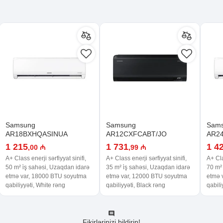
Samsung
Samsung
Sam
AR18BXHQASINUA
AR12CXFCABT/JO
AR2
1 215
1 731
1 4
,00 ₼
,99 ₼
A+ Class enerji sərfiyyat sinifi,
A+ Class enerji sərfiyyat sinifi,
A+ Cla
50 m² i̇ş sahəsi, Uzaqdan idarə
35 m² i̇ş sahəsi, Uzaqdan idarə
70 m² 
etmə var, 18000 BTU soyutma
etmə var, 12000 BTU soyutma
etmə 
qabiliyyəti, White rəng
qabiliyyəti, Black rəng
qabili
Fikirlərinizi bildirin!