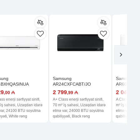
sung
Samsung
Samsung
4BXHQASINUA
AR24CXFCABT/JO
AR60F18C
29
2 799
2 049
,00 ₼
,99 ₼
,99 
ss enerji sərfiyyat sinifi,
A+ Class enerji sərfiyyat sinifi,
A Class enerji 
i̇ş sahəsi, Uzaqdan idarə
70 m² i̇ş sahəsi, Uzaqdan idarə
m² i̇ş sahəsi,
var, 24100 BTU soyutma
etmə var, 24000 BTU soyutma
etmə var, 18
yyəti, White rəng
qabiliyyəti, Black rəng
qabiliyyəti, W