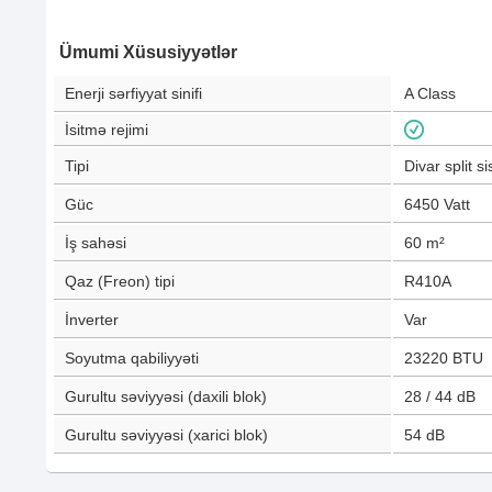
Ümumi Xüsusiyyətlər
Enerji sərfiyyat sinifi
A Class
İsitmə rejimi
Tipi
Divar split s
Güc
6450
Vatt
İş sahəsi
60
m²
Qaz (Freon) tipi
R410A
İnverter
Var
Soyutma qabiliyyəti
23220
BTU
Gurultu səviyyəsi (daxili blok)
28 / 44
dB
Gurultu səviyyəsi (xarici blok)
54
dB