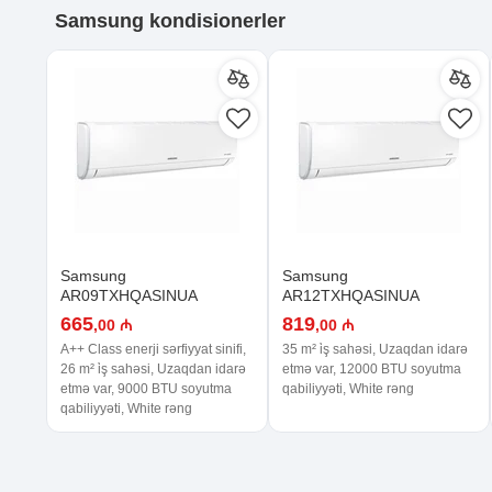
Samsung kondisionerler
Samsung
Samsung
AR09TXHQASINUA
AR12TXHQASINUA
665
819
,00 ₼
,00 ₼
A++ Class enerji sərfiyyat sinifi,
35 m² i̇ş sahəsi, Uzaqdan idarə
26 m² i̇ş sahəsi, Uzaqdan idarə
etmə var, 12000 BTU soyutma
etmə var, 9000 BTU soyutma
qabiliyyəti, White rəng
qabiliyyəti, White rəng