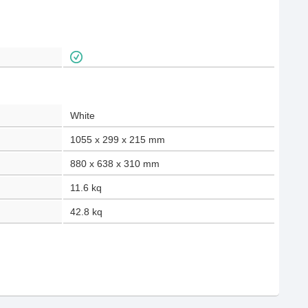
White
1055 x 299 x 215
mm
880 x 638 x 310
mm
11.6
kq
42.8
kq