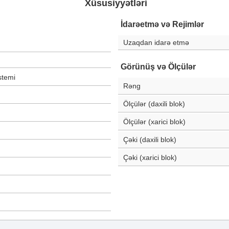
Xüsusiyyətləri
İdarəetmə və Rejimlər
Uzaqdan idarə etmə
Görünüş və Ölçülər
istemi
Rəng
Ölçülər (daxili blok)
Ölçülər (xarici blok)
Çəki (daxili blok)
Çəki (xarici blok)