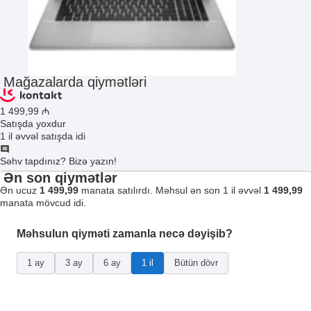
Mağazalarda qiymətləri
1 499
,99
₼
Satışda yoxdur
1 il əvvəl satışda idi
Səhv tapdınız? Bizə yazın!
Ən son qiymətlər
Ən ucuz
1 499,99
manata satılırdı. Məhsul ən son 1 il əvvəl
1 499,99
manata mövcud idi.
Məhsulun qiyməti zamanla necə dəyişib?
1 ay
3 ay
6 ay
1 il
Bütün dövr