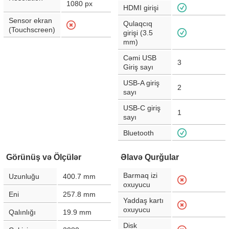
1080
px
HDMI girişi
Sensor ekran
Qulaqcıq
(Touchscreen)
girişi (3.5
mm)
Cəmi USB
3
Giriş sayı
USB-A giriş
2
sayı
USB-C giriş
1
sayı
Bluetooth
Görünüş və Ölçülər
Əlavə Qurğular
Barmaq izi
Uzunluğu
400.7
mm
oxuyucu
Eni
257.8
mm
Yaddaş kartı
oxuyucu
Qalınlığı
19.9
mm
Disk