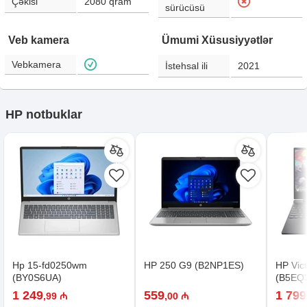
Çəkisi
2080
qram
sürücüsü
Veb kamera
Ümumi Xüsusiyyətlər
Vebkamera
İstehsal ili
2021
HP notbuklar
Hp 15-fd0250wm
HP 250 G9 (B2NP1ES)
HP Vic
(BY0S6UA)
(B5EQ
1 249
559
1 799
,99 ₼
,00 ₼