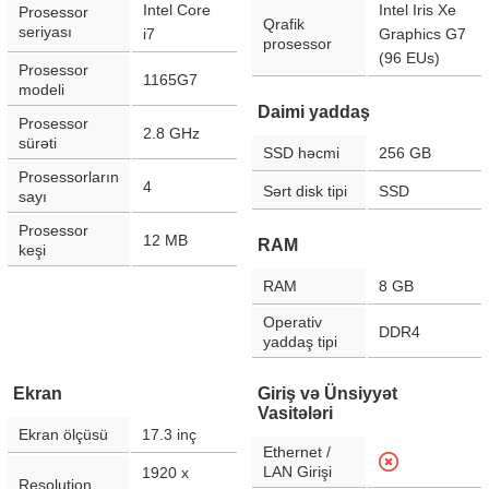
Intel Core
Intel Iris Xe
Prosessor
Qrafik
seriyası
i7
Graphics G7
prosessor
(96 EUs)
Prosessor
1165G7
modeli
Daimi yaddaş
Prosessor
2.8 GHz
sürəti
SSD həcmi
256 GB
Prosessorların
4
Sərt disk tipi
SSD
sayı
Prosessor
12 MB
RAM
keşi
RAM
8 GB
Operativ
DDR4
yaddaş tipi
Ekran
Giriş və Ünsiyyət
Vasitələri
Ekran ölçüsü
17.3
inç
Ethernet /
LAN Girişi
1920 x
Resolution