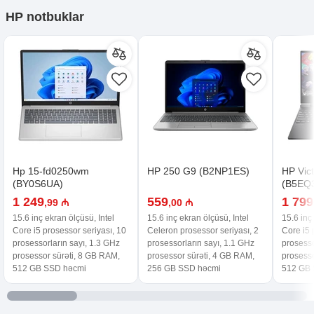
HP notbuklar
Hp 15-fd0250wm
HP 250 G9 (B2NP1ES)
HP Vic
(BY0S6UA)
(B5EQ
1 249
559
1 799
,99 ₼
,00 ₼
15.6 inç ekran ölçüsü, Intel
15.6 inç ekran ölçüsü, Intel
15.6 inç
Core i5 prosessor seriyası, 10
Celeron prosessor seriyası, 2
Core i5 
prosessorların sayı, 1.3 GHz
prosessorların sayı, 1.1 GHz
prosesso
prosessor sürəti, 8 GB RAM,
prosessor sürəti, 4 GB RAM,
prosesso
512 GB SSD həcmi
256 GB SSD həcmi
512 GB 