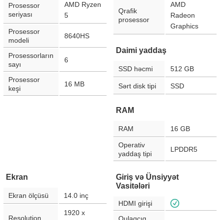
AMD Ryzen
AMD
Prosessor
Qrafik
seriyası
5
Radeon
prosessor
Graphics
Prosessor
8640HS
modeli
Daimi yaddaş
Prosessorların
6
sayı
SSD həcmi
512 GB
Prosessor
16 MB
Sərt disk tipi
SSD
keşi
RAM
RAM
16 GB
Operativ
LPDDR5
yaddaş tipi
Ekran
Giriş və Ünsiyyət
Vasitələri
Ekran ölçüsü
14.0
inç
HDMI girişi
1920 x
Resolution
Qulaqcıq