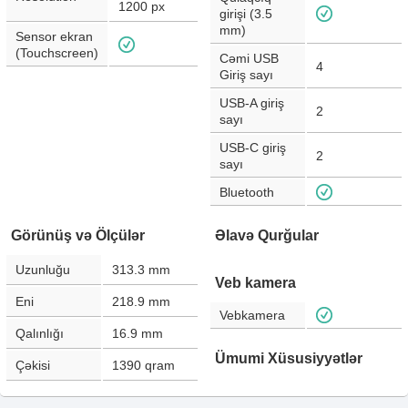
1200
px
girişi (3.5
mm)
Sensor ekran
(Touchscreen)
Cəmi USB
4
Giriş sayı
USB-A giriş
2
sayı
USB-C giriş
2
sayı
Bluetooth
Görünüş və Ölçülər
Əlavə Qurğular
Uzunluğu
313.3
mm
Veb kamera
Eni
218.9
mm
Vebkamera
Qalınlığı
16.9
mm
Ümumi Xüsusiyyətlər
Çəkisi
1390
qram