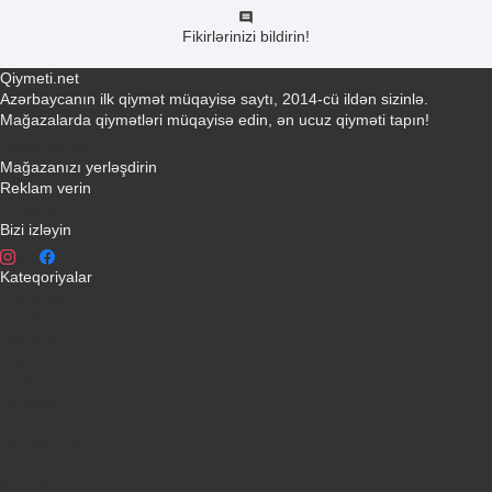
Fikirlərinizi bildirin!
Qiymeti.net
Azərbaycanın ilk qiymət müqayisə saytı, 2014-cü ildən sizinlə.
Mağazalarda qiymətləri müqayisə edin, ən ucuz qiyməti tapın!
Əlaqə yaradın
Mağazanızı yerləşdirin
Reklam verin
info@qiymeti.net
Bizi izləyin
Kateqoriyalar
Telefonlar
Kondisionerler
Plansetler
Televizorlar
Ətirlər
Notbuklar
Paltaryuyanlar
Soyuducular
Fotoaparatlar
Kombilər