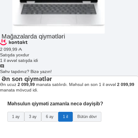
Mağazalarda qiymətləri
2 099
,99
₼
Satışda yoxdur
1 il əvvəl satışda idi
Səhv tapdınız? Bizə yazın!
Ən son qiymətlər
Ən ucuz
2 099,99
manata satılırdı. Məhsul ən son 1 il əvvəl
2 099,99
manata mövcud idi.
Məhsulun qiyməti zamanla necə dəyişib?
1 ay
3 ay
6 ay
1 il
Bütün dövr