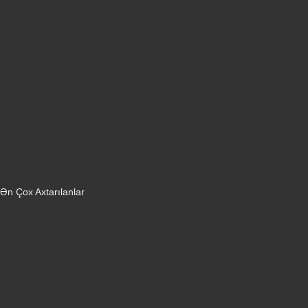
Qabyuyanlar
Kompüterlər
Oyun konsolları
Smart saatlar
Sobalar
Tozsoranlar
Robot tozsoranlar
Dondurucular
Mini Sobalar
Monitorlar
Monobloklar
Vertikal tozsoranlar
Yuyucu tozsoranlar
Qulaqlıqlar
Ən Çox Axtarılanlar
iPhone 16 Pro
iPhone 17 Pro Max
Honor X9d
Samsung Galaxy S26 Ultra
iPhone 13
Xiaomi Poco X7 Pro
iPhone 17 Pro
iPhone 16 Pro Max