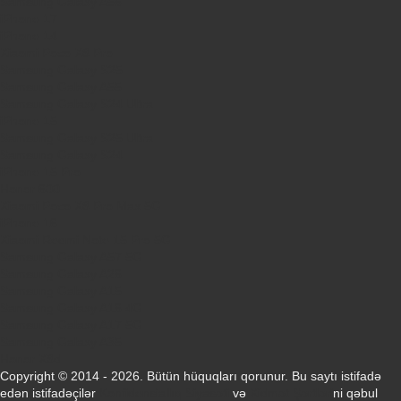
Samsung Galaxy A56
iPhone 17
iPhone 14
Xiaomi Poco X8 Pro
Samsung Galaxy S25
Samsung Galaxy A55
Samsung Galaxy S24 Ultra
iPhone 15
Samsung Galaxy S25 Ultra
Samsung Galaxy S24
iPhone 15 Pro
Honor 600
Xiaomi Poco X8 Pro Max 5G
iPhone 16
Xiaomi Redmi Note 15 Pro 5G
Samsung Galaxy A57 5G
Samsung Galaxy A26
Samsung Galaxy A15
Samsung Galaxy A16 4G
Samsung Galaxy A17 5G
Samsung Galaxy A35
Honor X8d
Copyright © 2014 - 2026. Bütün hüquqları qorunur. Bu saytı istifadə
edən istifadəçilər
Konfidensiallıq Siyasəti
və
Xidmət Şərtləri
ni qəbul