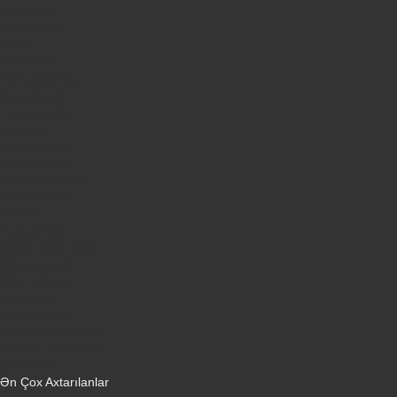
Plansetler
Televizorlar
Ətirlər
Notbuklar
Paltaryuyanlar
Soyuducular
Fotoaparatlar
Kombilər
Qabyuyanlar
Kompüterlər
Oyun konsolları
Smart saatlar
Sobalar
Tozsoranlar
Robot tozsoranlar
Dondurucular
Mini Sobalar
Monitorlar
Monobloklar
Vertikal tozsoranlar
Yuyucu tozsoranlar
Qulaqlıqlar
Ən Çox Axtarılanlar