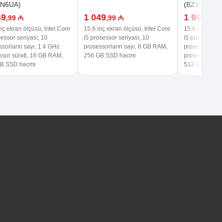
CN6UA)
(BZ1W9UA)
49
1 049
1 999
,99 ₼
,99 ₼
,99 
nç ekran ölçüsü, Intel Core
15.6 inç ekran ölçüsü, Intel Core
15.6 inç ekran
essor seriyası, 10
i5 prosessor seriyası, 10
i5 prosessor s
sorların sayı, 1.4 GHz
prosessorların sayı, 8 GB RAM,
prosessorların
ssor sürəti, 16 GB RAM,
256 GB SSD həcmi
prosessor sür
B SSD həcmi
512 GB SSD 