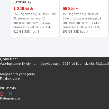
(BY0S6UA)
1 249
559
,99 ₼
,00 ₼
15.6 inç ekran ölçüsü, Intel Core
15.6 inç ekran ölçüsü, Intel
i5 prosessor seriyası, 10
Celeron prosessor seriyası, 2
prosessorların sayı, 1.3 GHz
prosessorların sayı, 1.1 GHz
prosessor sürəti, 8 GB RAM,
prosessor sürəti, 4 GB RAM,
512 GB SSD həcmi
256 GB SSD həcmi
Qiymeti.net
Azərbaycanın ilk qiymət müqayisə saytı, 2014-cü ildən sizinlə. Mağazal
Əlaqə yaradın
Mağazanızı yerləşdirin
Reklam verin
info@qiymeti.net
Bizi izləyin
Kateqoriyalar
Telefonlar
Kondisionerler