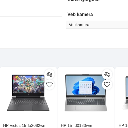
Veb kamera
Vebkamera
HP Victus 15-fa2082wm
HP 15-fd0133wm
HP 1