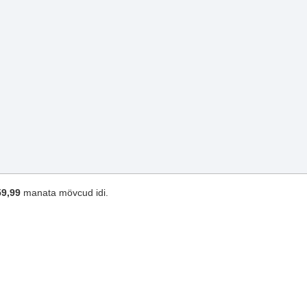
59,99
manata mövcud idi.