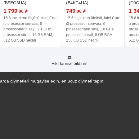
(B5EQ3UA)
(B4KT4UA)
(C0
1 799
749
1 3
,00 ₼
,00 ₼
15.6 inç ekran ölçüsü, Intel Core
15.6 inç ekran ölçüsü, Intel Core
15.6 i
i5 prosessor seriyası, 8
i3 prosessor seriyası, 8
5 pros
prosessorların sayı, 2.1 GHz
prosessorların sayı, 1.8 GHz
proses
prosessor sürəti, 16 GB RAM,
prosessor sürəti, 8 GB RAM,
prose
512 GB SSD həcmi
256 GB SSD həcmi
512 G
Fikirlərinizi bildirin!
arda qiymətləri müqayisə edin, ən ucuz qiyməti tapın!