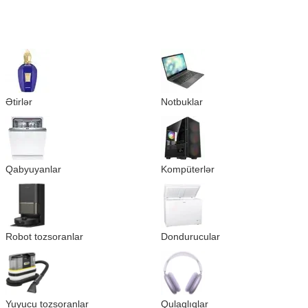
Ətirlər
Notbuklar
Qabyuyanlar
Kompüterlər
Robot tozsoranlar
Dondurucular
Yuyucu tozsoranlar
Qulaqlıqlar