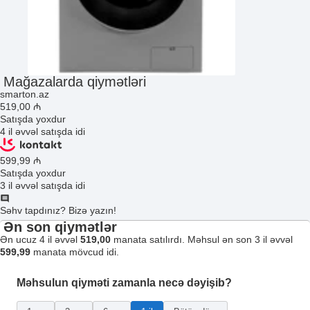
Mağazalarda qiymətləri
smarton.az
519
,00
₼
Satışda yoxdur
4 il əvvəl satışda idi
599
,99
₼
Satışda yoxdur
3 il əvvəl satışda idi
Səhv tapdınız? Bizə yazın!
Ən son qiymətlər
Ən ucuz 4 il əvvəl
519,00
manata satılırdı. Məhsul ən son 3 il əvvəl
599,99
manata mövcud idi.
Məhsulun qiyməti zamanla necə dəyişib?