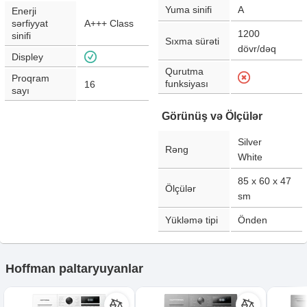
Yuma sinifi
A
Enerji
sərfiyyat
A+++ Class
1200
sinifi
Sıxma sürəti
dövr/dəq
Displey
Qurutma
Proqram
funksiyası
16
sayı
Görünüş və Ölçülər
Silver
Rəng
White
85 x 60 x 47
Ölçülər
sm
Yükləmə tipi
Önden
Hoffman paltaryuyanlar