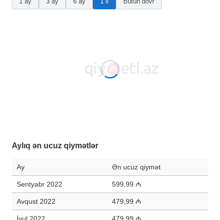
1 ay
3 ay
6 ay
1 il
Bütün dövr
Aylıq ən ucuz qiymətlər
Ay
Ən ucuz qiymət
Sentyabr 2022
599,99 ₼
Avqust 2022
479,99 ₼
İyul 2022
479,99 ₼