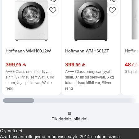
Hoffmann WMH6012W
Hoffmann WMH6012T
Hoffma
399
399
487
,99 ₼
,99 ₼
,9
A+++ Class enerji sərfiyyat
A+++ Class enerji sərfiyyat
6 kq tut
sinifi, 37 litr su sərfiyyatı, 6 kq
sinifi, 37 litr su sərfiyyatı, 6 kq
tutum, Uşaq kilidi var, White
tutum, Uşaq kilidi var, Silver
rəng
rəng
Fikirlərinizi bildirin!
Qiymeti.net
Azərbaycanın ilk qiymət müqayisə saytı, 2014-cü ildən sizinlə.