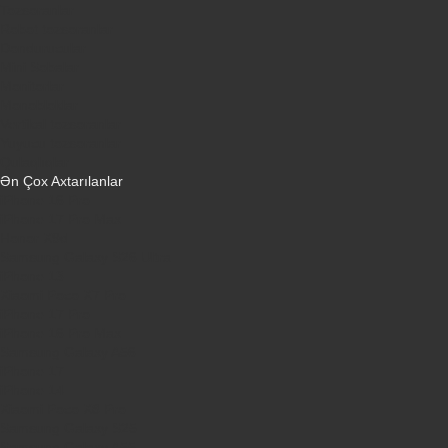
Tozsoranlar
Robot tozsoranlar
Dondurucular
Mini Sobalar
Monitorlar
Monobloklar
Vertikal tozsoranlar
Yuyucu tozsoranlar
Qulaqlıqlar
Ən Çox Axtarılanlar
iPhone 16 Pro
iPhone 17 Pro Max
Honor X9d
Samsung Galaxy S26 Ultra
iPhone 13
Xiaomi Poco X7 Pro
iPhone 17 Pro
iPhone 16 Pro Max
Samsung Galaxy A56
iPhone 17
iPhone 14
Xiaomi Poco X8 Pro
Samsung Galaxy S25
Samsung Galaxy A55