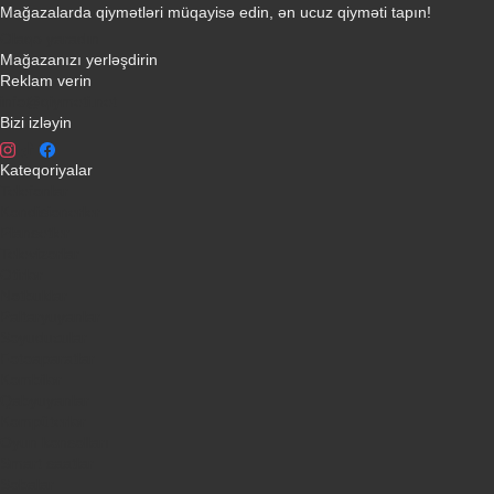
Mağazalarda qiymətləri müqayisə edin, ən ucuz qiyməti tapın!
Əlaqə yaradın
Mağazanızı yerləşdirin
Reklam verin
info@qiymeti.net
Bizi izləyin
Kateqoriyalar
Telefonlar
Kondisionerler
Plansetler
Televizorlar
Ətirlər
Notbuklar
Paltaryuyanlar
Soyuducular
Fotoaparatlar
Kombilər
Qabyuyanlar
Kompüterlər
Oyun konsolları
Smart saatlar
Sobalar