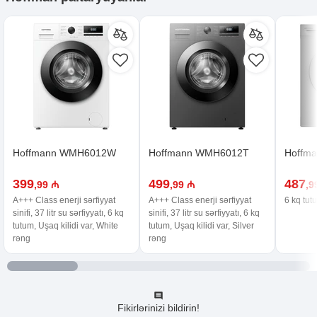
Hoffmann WMH6012W
Hoffmann WMH6012T
Hoffma
399
499
487
,99 ₼
,99 ₼
,9
A+++ Class enerji sərfiyyat
A+++ Class enerji sərfiyyat
6 kq tut
sinifi, 37 litr su sərfiyyatı, 6 kq
sinifi, 37 litr su sərfiyyatı, 6 kq
tutum, Uşaq kilidi var, White
tutum, Uşaq kilidi var, Silver
rəng
rəng
Fikirlərinizi bildirin!