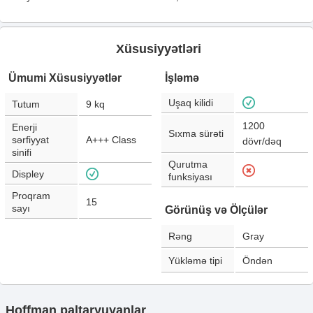
Xüsusiyyətləri
Ümumi Xüsusiyyətlər
İşləmə
Uşaq kilidi
Tutum
9
kq
1200
Enerji
Sıxma sürəti
sərfiyyat
A+++ Class
dövr/dəq
sinifi
Qurutma
Displey
funksiyası
Proqram
15
sayı
Görünüş və Ölçülər
Rəng
Gray
Yükləmə tipi
Öndən
Hoffman paltaryuyanlar