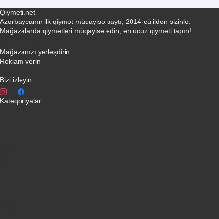
Qiymeti.net
Azərbaycanın ilk qiymət müqayisə saytı, 2014-cü ildən sizinlə.
Mağazalarda qiymətləri müqayisə edin, ən ucuz qiyməti tapın!
Əlaqə yaradın
Mağazanızı yerləşdirin
Reklam verin
info@qiymeti.net
Bizi izləyin
Kateqoriyalar
Telefonlar
Kondisionerler
Plansetler
Televizorlar
Ətirlər
Notbuklar
Paltaryuyanlar
Soyuducular
Fotoaparatlar
Kombilər
Qabyuyanlar
Kompüterlər