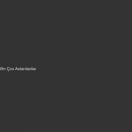
Oyun konsolları
Smart saatlar
Sobalar
Tozsoranlar
Robot tozsoranlar
Dondurucular
Mini Sobalar
Monitorlar
Monobloklar
Vertikal tozsoranlar
Yuyucu tozsoranlar
Qulaqlıqlar
Ən Çox Axtarılanlar
iPhone 16 Pro
iPhone 17 Pro Max
Honor X9d
Samsung Galaxy S26 Ultra
iPhone 13
Xiaomi Poco X7 Pro
iPhone 17 Pro
iPhone 16 Pro Max
Samsung Galaxy A56
iPhone 17
iPhone 14