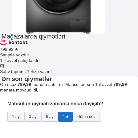
Mağazalarda qiymətləri
799
,99
₼
Satışda yoxdur
1 il əvvəl satışda idi
Səhv tapdınız? Bizə yazın!
Ən son qiymətlər
Ən ucuz
799,99
manata satılırdı. Məhsul ən son 1 il əvvəl
799,99
manata mövcud idi.
Məhsulun qiyməti zamanla necə dəyişib?
1 ay
3 ay
6 ay
1 il
Bütün dövr