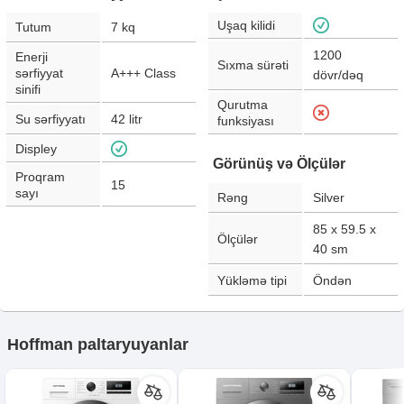
Uşaq kilidi
Tutum
7
kq
1200
Enerji
Sıxma sürəti
sərfiyyat
A+++ Class
dövr/dəq
sinifi
Qurutma
Su sərfiyyatı
42
litr
funksiyası
Displey
Görünüş və Ölçülər
Proqram
15
sayı
Rəng
Silver
85 x 59.5 x
Ölçülər
40
sm
Yükləmə tipi
Öndən
Hoffman paltaryuyanlar