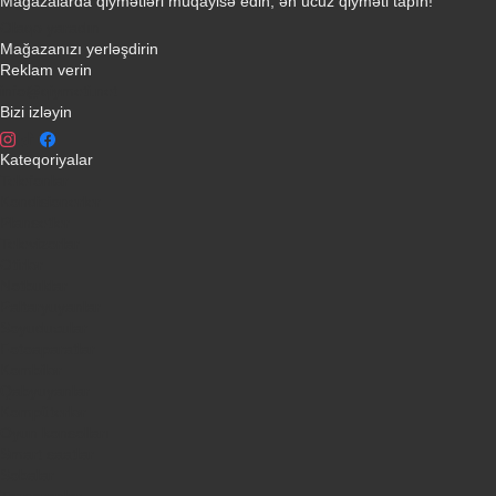
Mağazalarda qiymətləri müqayisə edin, ən ucuz qiyməti tapın!
Əlaqə yaradın
Mağazanızı yerləşdirin
Reklam verin
info@qiymeti.net
Bizi izləyin
Kateqoriyalar
Telefonlar
Kondisionerler
Plansetler
Televizorlar
Ətirlər
Notbuklar
Paltaryuyanlar
Soyuducular
Fotoaparatlar
Kombilər
Qabyuyanlar
Kompüterlər
Oyun konsolları
Smart saatlar
Sobalar
Tozsoranlar