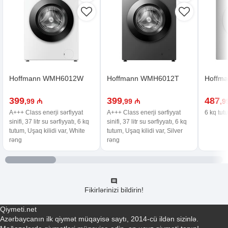
Hoffmann WMH6012W
Hoffmann WMH6012T
Hoffma
399
399
487
,99 ₼
,99 ₼
,9
A+++ Class enerji sərfiyyat
A+++ Class enerji sərfiyyat
6 kq tut
sinifi, 37 litr su sərfiyyatı, 6 kq
sinifi, 37 litr su sərfiyyatı, 6 kq
tutum, Uşaq kilidi var, White
tutum, Uşaq kilidi var, Silver
rəng
rəng
Fikirlərinizi bildirin!
Qiymeti.net
Azərbaycanın ilk qiymət müqayisə saytı, 2014-cü ildən sizinlə.