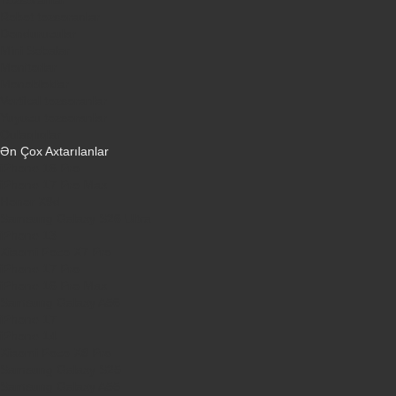
Robot tozsoranlar
Dondurucular
Mini Sobalar
Monitorlar
Monobloklar
Vertikal tozsoranlar
Yuyucu tozsoranlar
Qulaqlıqlar
Ən Çox Axtarılanlar
iPhone 16 Pro
iPhone 17 Pro Max
Honor X9d
Samsung Galaxy S26 Ultra
iPhone 13
Xiaomi Poco X7 Pro
iPhone 17 Pro
iPhone 16 Pro Max
Samsung Galaxy A56
iPhone 17
iPhone 14
Xiaomi Poco X8 Pro
Samsung Galaxy S25
Samsung Galaxy A55