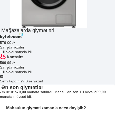
Mağazalarda qiymətləri
579
,00
₼
Satışda yoxdur
1 il əvvəl satışda idi
599
,99
₼
Satışda yoxdur
1 il əvvəl satışda idi
Səhv tapdınız? Bizə yazın!
Ən son qiymətlər
Ən ucuz
579,00
manata satılırdı. Məhsul ən son 1 il əvvəl
599,99
manata mövcud idi.
Məhsulun qiyməti zamanla necə dəyişib?