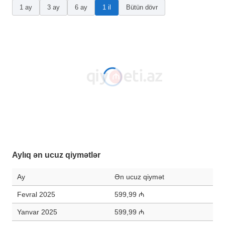
1 ay
3 ay
6 ay
1 il
Bütün dövr
Aylıq ən ucuz qiymətlər
Ay
Ən ucuz qiymət
Fevral 2025
599,99 ₼
Yanvar 2025
599,99 ₼