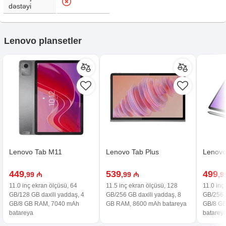
dəstəyi
Lenovo plansetler
Lenovo Tab M11
Lenovo Tab Plus
Lenovo
449
539
499
,99 ₼
,99 ₼
,9
11.0 inç ekran ölçüsü, 64
11.5 inç ekran ölçüsü, 128
11.0 inç
GB/128 GB daxili yaddaş, 4
GB/256 GB daxili yaddaş, 8
GB/256 G
GB/8 GB RAM, 7040 mAh
GB RAM, 8600 mAh batareya
GB/8 G
batareya
batarey