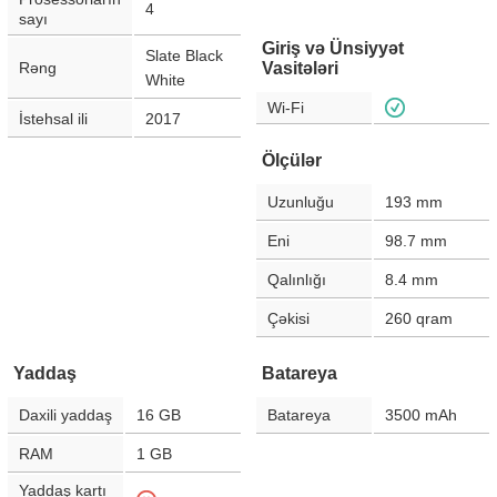
4
sayı
Giriş və Ünsiyyət
Slate Black
Rəng
Vasitələri
White
Wi-Fi
İstehsal ili
2017
Ölçülər
Uzunluğu
193
mm
Eni
98.7
mm
Qalınlığı
8.4
mm
Çəkisi
260
qram
Yaddaş
Batareya
Daxili yaddaş
16 GB
Batareya
3500
mAh
RAM
1 GB
Yaddaş kartı