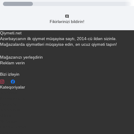
Fikirlərinizi bildirin!
Qiymeti.net
Azərbaycanın ilk qiymət müqayisə saytı, 2014-cü ildən sizinlə.
Mağazalarda qiymətləri müqayisə edin, ən ucuz qiyməti tapın!
Əlaqə yaradın
Mağazanızı yerləşdirin
Reklam verin
info@qiymeti.net
Bizi izləyin
Kateqoriyalar
Telefonlar
Kondisionerler
Plansetler
Televizorlar
Ətirlər
Notbuklar
Paltaryuyanlar
Soyuducular