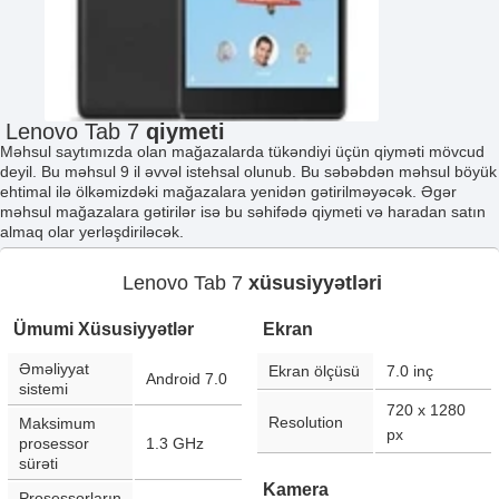
Lenovo Tab 7
qiymeti
Məhsul saytımızda olan mağazalarda tükəndiyi üçün qiyməti mövcud
deyil. Bu məhsul 9 il əvvəl istehsal olunub. Bu səbəbdən məhsul böyük
ehtimal ilə ölkəmizdəki mağazalara yenidən gətirilməyəcək. Əgər
məhsul mağazalara gətirilər isə bu səhifədə qiymeti və haradan satın
almaq olar yerləşdiriləcək.
Lenovo Tab 7
xüsusiyyətləri
Ümumi Xüsusiyyətlər
Ekran
Əməliyyat
Ekran ölçüsü
7.0
inç
Android 7.0
sistemi
720 x 1280
Resolution
Maksimum
px
prosessor
1.3 GHz
sürəti
Kamera
Prosessorların