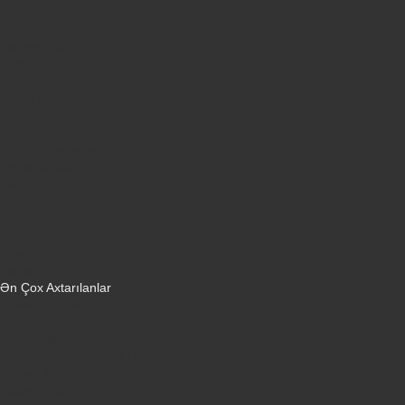
Fotoaparatlar
Kombilər
Qabyuyanlar
Kompüterlər
Oyun konsolları
Smart saatlar
Sobalar
Tozsoranlar
Robot tozsoranlar
Dondurucular
Mini Sobalar
Monitorlar
Monobloklar
Vertikal tozsoranlar
Yuyucu tozsoranlar
Qulaqlıqlar
Ən Çox Axtarılanlar
iPhone 16 Pro
iPhone 17 Pro Max
Honor X9d
Samsung Galaxy S26 Ultra
iPhone 13
Xiaomi Poco X7 Pro