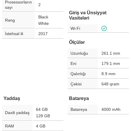
Prosessorların
2
sayı
Giriş və Ünsiyyət
Black
Vasitələri
Rəng
White
Wi-Fi
İstehsal ili
2017
Ölçülər
Uzunluğu
261.1
mm
Eni
179.1
mm
Qalınlığı
8.9
mm
Çəkisi
648
qram
Yaddaş
Batareya
64 GB
Batareya
4000
mAh
Daxili yaddaş
128 GB
RAM
4 GB