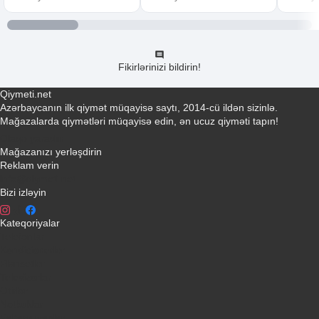
Fikirlərinizi bildirin!
Qiymeti.net
Azərbaycanın ilk qiymət müqayisə saytı, 2014-cü ildən sizinlə.
Mağazalarda qiymətləri müqayisə edin, ən ucuz qiyməti tapın!
Əlaqə yaradın
Mağazanızı yerləşdirin
Reklam verin
info@qiymeti.net
Bizi izləyin
Kateqoriyalar
Telefonlar
Kondisionerler
Plansetler
Televizorlar
Ətirlər
Notbuklar
Paltaryuyanlar