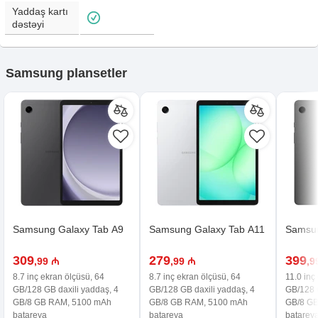
Yaddaş kartı
dəstəyi
Samsung plansetler
Samsung Galaxy Tab A9
Samsung Galaxy Tab A11
Samsun
309
279
399
,99 ₼
,99 ₼
,9
8.7 inç ekran ölçüsü, 64
8.7 inç ekran ölçüsü, 64
11.0 inç
GB/128 GB daxili yaddaş, 4
GB/128 GB daxili yaddaş, 4
GB/128 G
GB/8 GB RAM, 5100 mAh
GB/8 GB RAM, 5100 mAh
GB/8 G
batareya
batareya
batarey