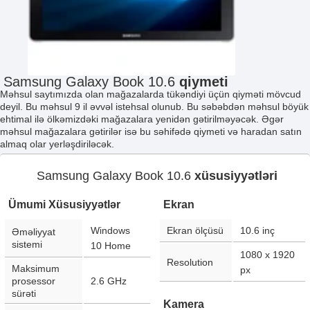
Samsung Galaxy Book 10.6
qiymeti
Məhsul saytımızda olan mağazalarda tükəndiyi üçün qiyməti mövcud
deyil. Bu məhsul 9 il əvvəl istehsal olunub. Bu səbəbdən məhsul böyük
ehtimal ilə ölkəmizdəki mağazalara yenidən gətirilməyəcək. Əgər
məhsul mağazalara gətirilər isə bu səhifədə qiymeti və haradan satın
almaq olar yerləşdiriləcək.
Samsung Galaxy Book 10.6
xüsusiyyətləri
Ümumi Xüsusiyyətlər
Ekran
Windows
Ekran ölçüsü
10.6
inç
Əməliyyat
sistemi
10 Home
1080 x 1920
Resolution
Maksimum
px
prosessor
2.6 GHz
sürəti
Kamera