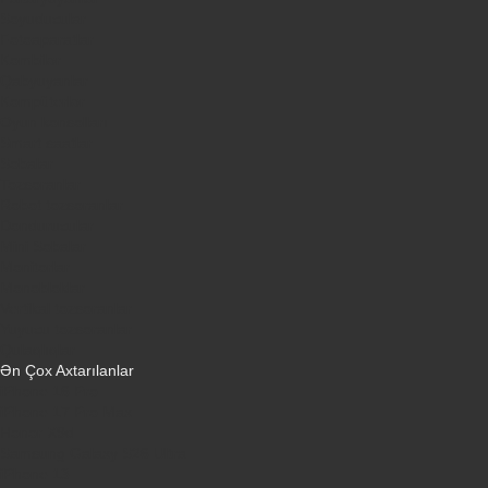
Soyuducular
Fotoaparatlar
Kombilər
Qabyuyanlar
Kompüterlər
Oyun konsolları
Smart saatlar
Sobalar
Tozsoranlar
Robot tozsoranlar
Dondurucular
Mini Sobalar
Monitorlar
Monobloklar
Vertikal tozsoranlar
Yuyucu tozsoranlar
Qulaqlıqlar
Ən Çox Axtarılanlar
iPhone 16 Pro
iPhone 17 Pro Max
Honor X9d
Samsung Galaxy S26 Ultra
iPhone 13