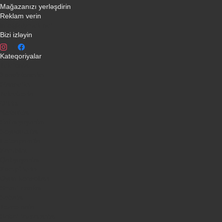
Mağazanızı yerləşdirin
Reklam verin
info@qiymeti.net
Bizi izləyin
Kateqoriyalar
Telefonlar
Kondisionerler
Plansetler
Televizorlar
Ətirlər
Notbuklar
Paltaryuyanlar
Soyuducular
Fotoaparatlar
Kombilər
Qabyuyanlar
Kompüterlər
Oyun konsolları
Smart saatlar
Sobalar
Tozsoranlar
Robot tozsoranlar