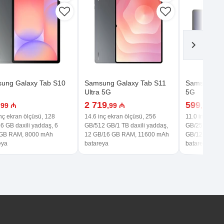
ung Galaxy Tab S10
Samsung Galaxy Tab S11
Samsung Ga
Ultra 5G
5G
2 719
599
,99 ₼
,99 ₼
,99 ₼
nç ekran ölçüsü, 128
14.6 inç ekran ölçüsü, 256
11.0 inç ekran
6 GB daxili yaddaş, 6
GB/512 GB/1 TB daxili yaddaş,
GB/256 GB dax
 GB RAM, 8000 mAh
12 GB/16 GB RAM, 11600 mAh
GB/12 GB RA
eya
batareya
batareya