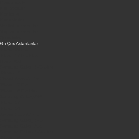
Dondurucular
Mini Sobalar
Monitorlar
Monobloklar
Vertikal tozsoranlar
Yuyucu tozsoranlar
Qulaqlıqlar
Ən Çox Axtarılanlar
iPhone 16 Pro
iPhone 17 Pro Max
Honor X9d
Samsung Galaxy S26 Ultra
iPhone 13
Xiaomi Poco X7 Pro
iPhone 17 Pro
iPhone 16 Pro Max
Samsung Galaxy A56
iPhone 17
iPhone 14
Xiaomi Poco X8 Pro
Samsung Galaxy S25
Samsung Galaxy A55
Samsung Galaxy S24 Ultra
iPhone 15