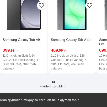
Samsung Galaxy Tab A9+
Samsung Galaxy Tab A11+
Sams
Lite
399
469
699
,99 ₼
,99 ₼
11.0 inç ekran ölçüsü, 64
11.0 inç ekran ölçüsü, 128
10.9 i
GB/128 GB daxili yaddaş, 4
GB/256 GB daxili yaddaş, 6
GB/25
GB/8 GB RAM, 7040 mAh
GB/8 GB RAM, 7040 mAh
GB/8
batareya
batareya
batar
Fikirlərinizi bildirin!
arda qiymətləri müqayisə edin, ən ucuz qiyməti tapın!