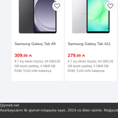
Samsung Galaxy Tab A9
Samsung Galaxy Tab A11
309
279
,99 ₼
,99 ₼
8.7 inç ekran ölçüsü, 64 GB/128
8.7 inç ekran ölçüsü, 64 GB/128
GB daxili yaddaş, 4 GB/8 GB
GB daxili yaddaş, 4 GB/8 GB
RAM, 5100 mAh batareya
RAM, 5100 mAh batareya
Qiymeti.net
Azərbaycanın ilk qiymət müqayisə saytı, 2014-cü ildən sizinlə. Mağazal
Əlaqə yaradın