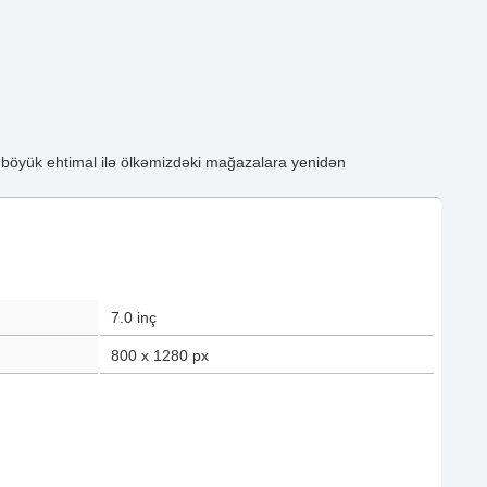
 böyük ehtimal ilə ölkəmizdəki mağazalara yenidən
7.0
inç
800 x 1280
px