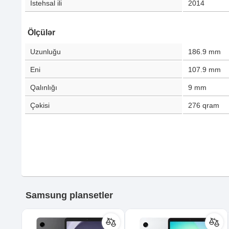
İstehsal ili
2014
Ölçülər
Uzunluğu
186.9
mm
Eni
107.9
mm
Qalınlığı
9
mm
Çəkisi
276
qram
Samsung plansetler