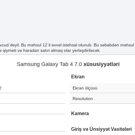
cud deyil. Bu məhsul 12 il əvvəl istehsal olunub. Bu səbəbdən məhsul
 qiymeti və haradan satın almaq olar yerləşdiriləcək.
Samsung Galaxy Tab 4 7.0
xüsusiyyətləri
Ekran
2
Ekran ölçüsü
Resolution
Kamera
Giriş və Ünsiyyət Vasitələri