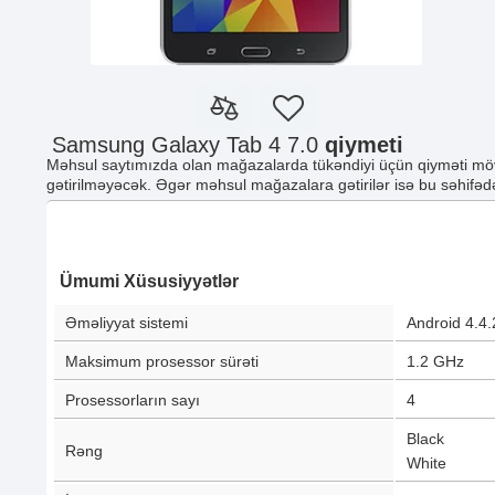
Samsung Galaxy Tab 4 7.0
qiymeti
Məhsul saytımızda olan mağazalarda tükəndiyi üçün qiyməti möv
gətirilməyəcək. Əgər məhsul mağazalara gətirilər isə bu səhifədə
Ümumi Xüsusiyyətlər
Əməliyyat sistemi
Android 4.4.
Maksimum prosessor sürəti
1.2 GHz
Prosessorların sayı
4
Black
Rəng
White