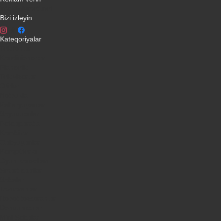
info@qiymeti.net
Bizi izləyin
Kateqoriyalar
Telefonlar
Kondisionerler
Plansetler
Televizorlar
Ətirlər
Notbuklar
Paltaryuyanlar
Soyuducular
Fotoaparatlar
Kombilər
Qabyuyanlar
Kompüterlər
Oyun konsolları
Smart saatlar
Sobalar
Tozsoranlar
Robot tozsoranlar
Dondurucular
Mini Sobalar