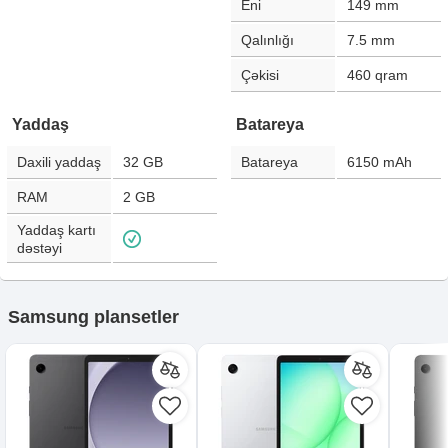
Eni
149
mm
Qalınlığı
7.5
mm
Çəkisi
460
qram
Yaddaş
Batareya
Daxili yaddaş
32 GB
Batareya
6150
mAh
RAM
2 GB
Yaddaş kartı
dəstəyi
Samsung plansetler