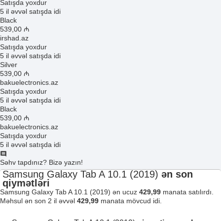
Satışda yoxdur
5 il əvvəl satışda idi
Black
539
,00
₼
irshad.az
Satışda yoxdur
5 il əvvəl satışda idi
Silver
539
,00
₼
bakuelectronics.az
Satışda yoxdur
5 il əvvəl satışda idi
Black
539
,00
₼
bakuelectronics.az
Satışda yoxdur
5 il əvvəl satışda idi
Səhv tapdınız? Bizə yazın!
Samsung Galaxy Tab A 10.1 (2019)
ən son
qiymətləri
Samsung Galaxy Tab A 10.1 (2019) ən ucuz
429,99
manata satılırdı.
Məhsul ən son 2 il əvvəl
429,99
manata mövcud idi.