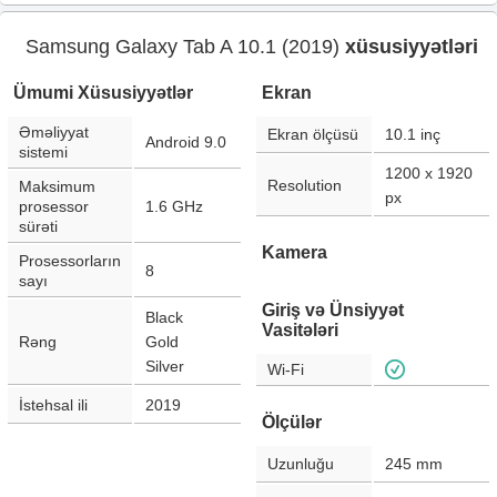
Samsung Galaxy Tab A 10.1 (2019)
xüsusiyyətləri
Ümumi Xüsusiyyətlər
Ekran
Əməliyyat
Ekran ölçüsü
10.1
inç
Android 9.0
sistemi
1200 x 1920
Resolution
Maksimum
px
prosessor
1.6 GHz
sürəti
Kamera
Prosessorların
8
sayı
Giriş və Ünsiyyət
Black
Vasitələri
Rəng
Gold
Silver
Wi-Fi
İstehsal ili
2019
Ölçülər
Uzunluğu
245
mm