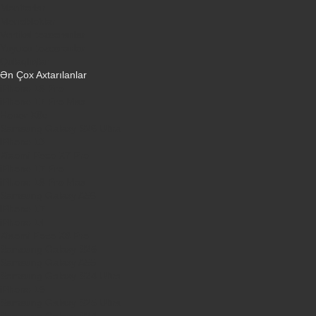
Monitorlar
Monobloklar
Vertikal tozsoranlar
Yuyucu tozsoranlar
Qulaqlıqlar
Ən Çox Axtarılanlar
iPhone 16 Pro
iPhone 17 Pro Max
Honor X9d
Samsung Galaxy S26 Ultra
iPhone 13
Xiaomi Poco X7 Pro
iPhone 17 Pro
iPhone 16 Pro Max
Samsung Galaxy A56
iPhone 17
iPhone 14
Xiaomi Poco X8 Pro
Samsung Galaxy S25
Samsung Galaxy A55
Samsung Galaxy S24 Ultra
iPhone 15
Samsung Galaxy S25 Ultra
Samsung Galaxy S24