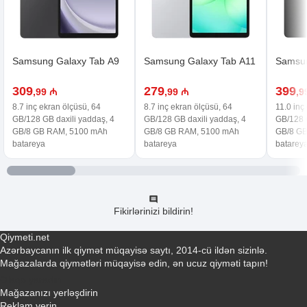
Samsung Galaxy Tab A9
Samsung Galaxy Tab A11
Samsun
309
279
399
,99 ₼
,99 ₼
,9
8.7 inç ekran ölçüsü, 64
8.7 inç ekran ölçüsü, 64
11.0 inç
GB/128 GB daxili yaddaş, 4
GB/128 GB daxili yaddaş, 4
GB/128 G
GB/8 GB RAM, 5100 mAh
GB/8 GB RAM, 5100 mAh
GB/8 G
batareya
batareya
batarey
Fikirlərinizi bildirin!
Qiymeti.net
Azərbaycanın ilk qiymət müqayisə saytı, 2014-cü ildən sizinlə.
Mağazalarda qiymətləri müqayisə edin, ən ucuz qiyməti tapın!
Əlaqə yaradın
Mağazanızı yerləşdirin
Reklam verin