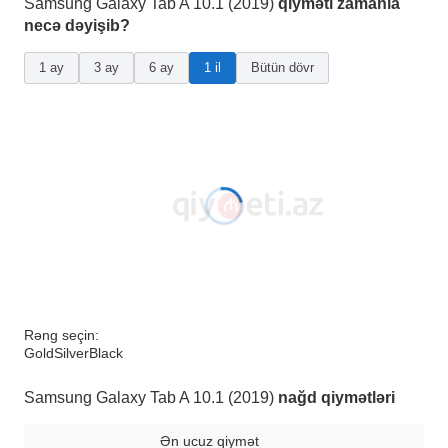
Samsung Galaxy Tab A 10.1 (2019)
qiyməti zamanla
necə dəyişib?
1 ay
3 ay
6 ay
1 il
Bütün dövr
Rəng seçin:
Gold
Silver
Black
Samsung Galaxy Tab A 10.1 (2019)
nağd qiymətləri
Ən ucuz qiymət