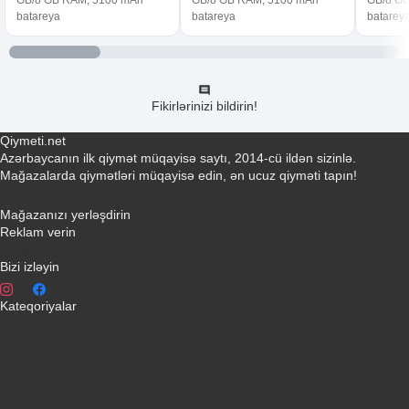
batareya
batareya
batarey
Fikirlərinizi bildirin!
Qiymeti.net
Azərbaycanın ilk qiymət müqayisə saytı, 2014-cü ildən sizinlə.
Mağazalarda qiymətləri müqayisə edin, ən ucuz qiyməti tapın!
Əlaqə yaradın
Mağazanızı yerləşdirin
Reklam verin
info@qiymeti.net
Bizi izləyin
Kateqoriyalar
Telefonlar
Kondisionerler
Plansetler
Televizorlar
Ətirlər