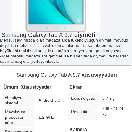
Samsung Galaxy Tab A 9.7
qiymeti
Məhsul saytımızda olan mağazalarda tükəndiyi üçün qiyməti mövcud
deyil. Bu məhsul 11 il əvvəl istehsal olunub. Bu səbəbdən məhsul
böyük ehtimal ilə ölkəmizdəki mağazalara yenidən gətirilməyəcək.
Əgər məhsul mağazalara gətirilər isə bu səhifədə qiymeti və haradan
satın almaq olar yerləşdiriləcək.
Samsung Galaxy Tab A 9.7
xüsusiyyətləri
Ümumi Xüsusiyyətlər
Ekran
Əməliyyat
Ekran ölçüsü
9.7
inç
Android 5.0
sistemi
768 x 1024
Resolution
Maksimum
px
prosessor
1.2 GHz
sürəti
Kamera
Prosessorların