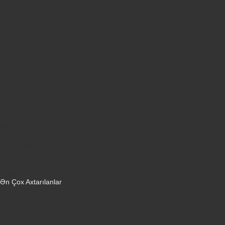
Notbuklar
Paltaryuyanlar
Soyuducular
Fotoaparatlar
Kombilər
Qabyuyanlar
Kompüterlər
Oyun konsolları
Smart saatlar
Sobalar
Tozsoranlar
Robot tozsoranlar
Dondurucular
Mini Sobalar
Monitorlar
Monobloklar
Vertikal tozsoranlar
Yuyucu tozsoranlar
Qulaqlıqlar
Ən Çox Axtarılanlar
iPhone 16 Pro
iPhone 17 Pro Max
Honor X9d
Samsung Galaxy S26 Ultra