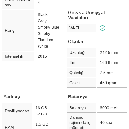
4
sayı
Giriş və Ünsiyyət
Black
Vasitələri
Gray
Smoky Blue
Wi-Fi
Rəng
Smoky
Titanium
Ölçülər
White
Uzunluğu
242.5
mm
İstehsal ili
2015
Eni
166.8
mm
Qalınlığı
7.5
mm
Çəkisi
450
qram
Yaddaş
Batareya
16 GB
Batareya
6000
mAh
Daxili yaddaş
32 GB
Danışıq
rejimində iş
40
saat
1.5 GB
RAM
müddəti