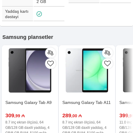
2 GB
Yaddaş kartı
dəstəyi
Samsung plansetler
Samsung Galaxy Tab A9
Samsung Galaxy Tab A11
Samsun
309
289
399
,99 ₼
,00 ₼
,9
8.7 inç ekran ölçüsü, 64
8.7 inç ekran ölçüsü, 64
11.0 inç
GB/128 GB daxili yaddaş, 4
GB/128 GB daxili yaddaş, 4
GB/128 G
GB/8 GB RAM, 5100 mAh
GB/8 GB RAM, 5100 mAh
GB/8 G