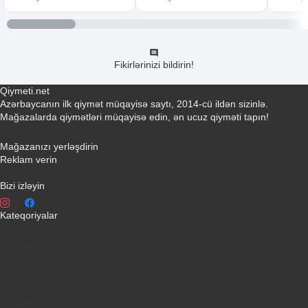
Fikirlərinizi bildirin!
Qiymeti.net
Azərbaycanın ilk qiymət müqayisə saytı, 2014-cü ildən sizinlə.
Mağazalarda qiymətləri müqayisə edin, ən ucuz qiyməti tapın!
Əlaqə yaradın
Mağazanızı yerləşdirin
Reklam verin
info@qiymeti.net
Bizi izləyin
Kateqoriyalar
Telefonlar
Kondisionerler
Plansetler
Televizorlar
Ətirlər
Notbuklar
Paltaryuyanlar