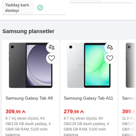
Yaddaş kartı
dəstəyi
Samsung plansetler
Samsung Galaxy Tab A9
Samsung Galaxy Tab A11
Samsun
309
279
399
,99 ₼
,99 ₼
,9
8.7 inç ekran ölçüsü, 64
8.7 inç ekran ölçüsü, 64
11.0 inç
GB/128 GB daxili yaddaş, 4
GB/128 GB daxili yaddaş, 4
GB/128 G
GB/8 GB RAM, 5100 mAh
GB/8 GB RAM, 5100 mAh
GB/8 G
batareya
batareya
batarey