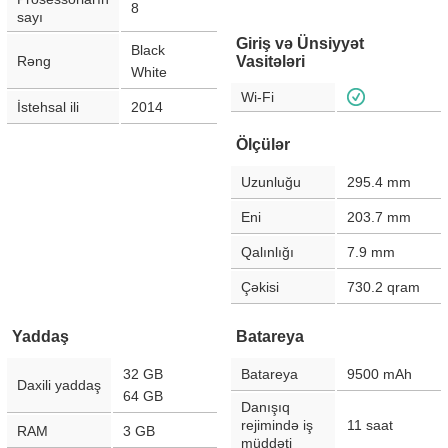
8
sayı
Giriş və Ünsiyyət
Black
Rəng
Vasitələri
White
Wi-Fi
İstehsal ili
2014
Ölçülər
Uzunluğu
295.4
mm
Eni
203.7
mm
Qalınlığı
7.9
mm
Çəkisi
730.2
qram
Yaddaş
Batareya
32 GB
Batareya
9500
mAh
Daxili yaddaş
64 GB
Danışıq
rejimində iş
11
saat
RAM
3 GB
müddəti