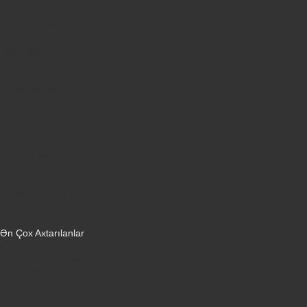
Soyuducular
Fotoaparatlar
Kombilər
Qabyuyanlar
Kompüterlər
Oyun konsolları
Smart saatlar
Sobalar
Tozsoranlar
Robot tozsoranlar
Dondurucular
Mini Sobalar
Monitorlar
Monobloklar
Vertikal tozsoranlar
Yuyucu tozsoranlar
Qulaqlıqlar
Ən Çox Axtarılanlar
iPhone 16 Pro
iPhone 17 Pro Max
Honor X9d
Samsung Galaxy S26 Ultra
iPhone 13