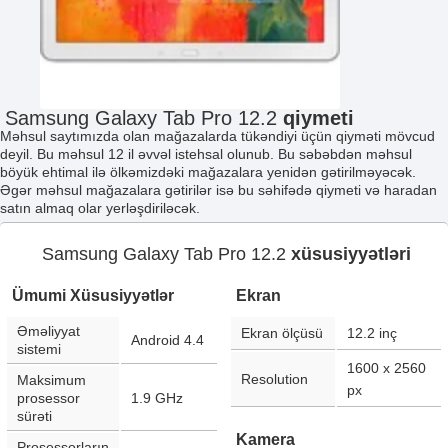
Samsung Galaxy Tab Pro 12.2
qiymeti
Məhsul saytımızda olan mağazalarda tükəndiyi üçün qiyməti mövcud
deyil. Bu məhsul 12 il əvvəl istehsal olunub. Bu səbəbdən məhsul
böyük ehtimal ilə ölkəmizdəki mağazalara yenidən gətirilməyəcək.
Əgər məhsul mağazalara gətirilər isə bu səhifədə qiymeti və haradan
satın almaq olar yerləşdiriləcək.
Samsung Galaxy Tab Pro 12.2
xüsusiyyətləri
Ümumi Xüsusiyyətlər
Ekran
Əməliyyat
Ekran ölçüsü
12.2
inç
Android 4.4
sistemi
1600 x 2560
Resolution
Maksimum
px
prosessor
1.9 GHz
sürəti
Kamera
Prosessorların