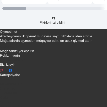
Fikirlərinizi bildirin!
Qiymeti.net
Azərbaycanın ilk qiymət müqayisə saytı, 2014-cü ildən sizinlə.
Mağazalarda qiymətləri müqayisə edin, ən ucuz qiyməti tapın!
Əlaqə yaradın
Mağazanızı yerləşdirin
Reklam verin
info@qiymeti.net
Bizi izləyin
Kateqoriyalar
Telefonlar
Kondisionerler
Plansetler
Televizorlar
Ətirlər
Notbuklar
Paltaryuyanlar