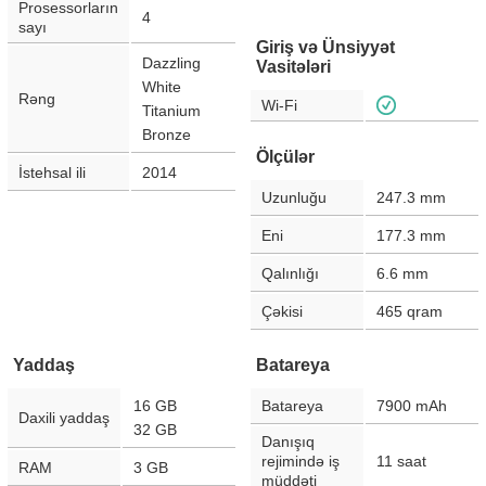
Prosessorların
4
sayı
Giriş və Ünsiyyət
Dazzling
Vasitələri
White
Rəng
Wi-Fi
Titanium
Bronze
Ölçülər
İstehsal ili
2014
Uzunluğu
247.3
mm
Eni
177.3
mm
Qalınlığı
6.6
mm
Çəkisi
465
qram
Yaddaş
Batareya
16 GB
Batareya
7900
mAh
Daxili yaddaş
32 GB
Danışıq
rejimində iş
11
saat
RAM
3 GB
müddəti