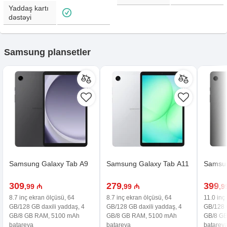
Yaddaş kartı
dəstəyi
Samsung plansetler
Samsung Galaxy Tab A9
Samsung Galaxy Tab A11
Samsun
309
279
399
,99 ₼
,99 ₼
,9
8.7 inç ekran ölçüsü, 64
8.7 inç ekran ölçüsü, 64
11.0 inç
GB/128 GB daxili yaddaş, 4
GB/128 GB daxili yaddaş, 4
GB/128 G
GB/8 GB RAM, 5100 mAh
GB/8 GB RAM, 5100 mAh
GB/8 G
batareya
batareya
batarey