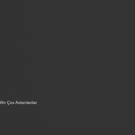
Soyuducular
Fotoaparatlar
Kombilər
Qabyuyanlar
Kompüterlər
Oyun konsolları
Smart saatlar
Sobalar
Tozsoranlar
Robot tozsoranlar
Dondurucular
Mini Sobalar
Monitorlar
Monobloklar
Vertikal tozsoranlar
Yuyucu tozsoranlar
Qulaqlıqlar
Ən Çox Axtarılanlar
iPhone 16 Pro
iPhone 17 Pro Max
Honor X9d
Samsung Galaxy S26 Ultra
iPhone 13