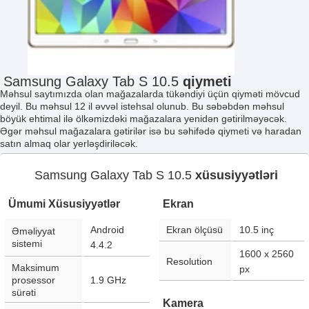
Samsung Galaxy Tab S 10.5
qiymeti
Məhsul saytımızda olan mağazalarda tükəndiyi üçün qiyməti mövcud
deyil. Bu məhsul 12 il əvvəl istehsal olunub. Bu səbəbdən məhsul
böyük ehtimal ilə ölkəmizdəki mağazalara yenidən gətirilməyəcək.
Əgər məhsul mağazalara gətirilər isə bu səhifədə qiymeti və haradan
satın almaq olar yerləşdiriləcək.
Samsung Galaxy Tab S 10.5
xüsusiyyətləri
Ümumi Xüsusiyyətlər
Ekran
Android
Ekran ölçüsü
10.5
inç
Əməliyyat
sistemi
4.4.2
1600 x 2560
Resolution
Maksimum
px
prosessor
1.9 GHz
sürəti
Kamera