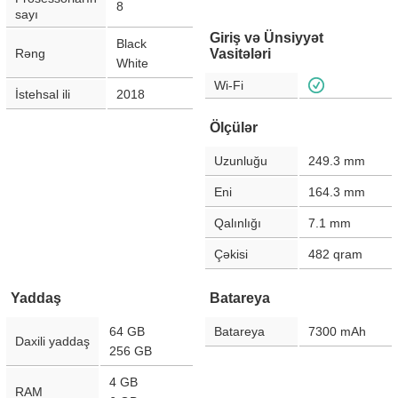
8
sayı
Giriş və Ünsiyyət
Black
Rəng
Vasitələri
White
Wi-Fi
İstehsal ili
2018
Ölçülər
Uzunluğu
249.3
mm
Eni
164.3
mm
Qalınlığı
7.1
mm
Çəkisi
482
qram
Yaddaş
Batareya
64 GB
Batareya
7300
mAh
Daxili yaddaş
256 GB
4 GB
RAM