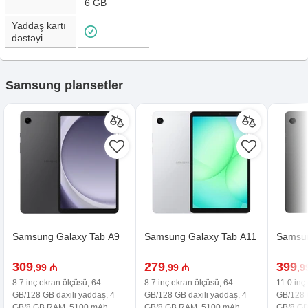
6 GB
Yaddaş kartı
dəstəyi
Samsung plansetler
Samsung Galaxy Tab A9
Samsung Galaxy Tab A11
Samsun
309
279
399
,99 ₼
,99 ₼
,9
8.7 inç ekran ölçüsü, 64
8.7 inç ekran ölçüsü, 64
11.0 inç
GB/128 GB daxili yaddaş, 4
GB/128 GB daxili yaddaş, 4
GB/128 G
GB/8 GB RAM, 5100 mAh
GB/8 GB RAM, 5100 mAh
GB/8 G