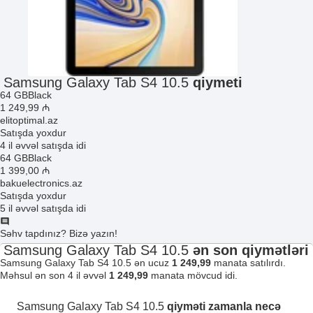
Samsung Galaxy Tab S4 10.5
qiymeti
64 GB
Black
1 249
,99
₼
elitoptimal.az
Satışda yoxdur
4 il əvvəl satışda idi
64 GB
Black
1 399
,00
₼
bakuelectronics.az
Satışda yoxdur
5 il əvvəl satışda idi
Səhv tapdınız? Bizə yazın!
Samsung Galaxy Tab S4 10.5
ən son qiymətləri
Samsung Galaxy Tab S4 10.5 ən ucuz
1 249,99
manata satılırdı.
Məhsul ən son 4 il əvvəl
1 249,99
manata mövcud idi.
Samsung Galaxy Tab S4 10.5
qiyməti zamanla necə