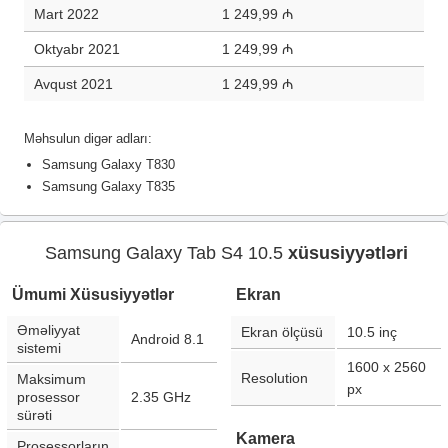
Mart 2022
1 249,99 ₼
Oktyabr 2021
1 249,99 ₼
Avqust 2021
1 249,99 ₼
Məhsulun digər adları:
Samsung Galaxy T830
Samsung Galaxy T835
Samsung Galaxy Tab S4 10.5
xüsusiyyətləri
Ümumi Xüsusiyyətlər
Ekran
Əməliyyat
Ekran ölçüsü
10.5
inç
Android 8.1
sistemi
1600 x 2560
Resolution
Maksimum
px
prosessor
2.35 GHz
sürəti
Kamera
Prosessorların