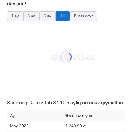
dəyişib?
1 ay
3 ay
6 ay
1 il
Bütün dövr
Samsung Galaxy Tab S4 10.5
aylıq ən ucuz qiymətləri
Ay
Ən ucuz qiymət
May 2022
1 249,99 ₼