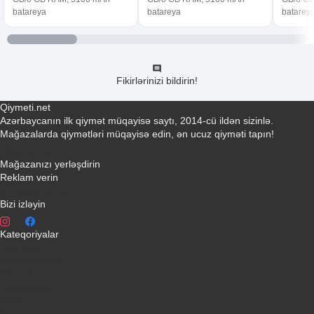
batareya
batareya
batarey
Fikirlərinizi bildirin!
Qiymeti.net
Azərbaycanın ilk qiymət müqayisə saytı, 2014-cü ildən sizinlə.
Mağazalarda qiymətləri müqayisə edin, ən ucuz qiyməti tapın!
Əlaqə yaradın
Mağazanızı yerləşdirin
Reklam verin
info@qiymeti.net
Bizi izləyin
Kateqoriyalar
Telefonlar
Kondisionerler
Plansetler
Televizorlar
Ətirlər
Notbuklar