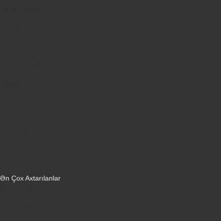
Paltaryuyanlar
Soyuducular
Fotoaparatlar
Kombilər
Qabyuyanlar
Kompüterlər
Oyun konsolları
Smart saatlar
Sobalar
Tozsoranlar
Robot tozsoranlar
Dondurucular
Mini Sobalar
Monitorlar
Monobloklar
Vertikal tozsoranlar
Yuyucu tozsoranlar
Qulaqlıqlar
Ən Çox Axtarılanlar
iPhone 16 Pro
iPhone 17 Pro Max
Honor X9d
Samsung Galaxy S26 Ultra