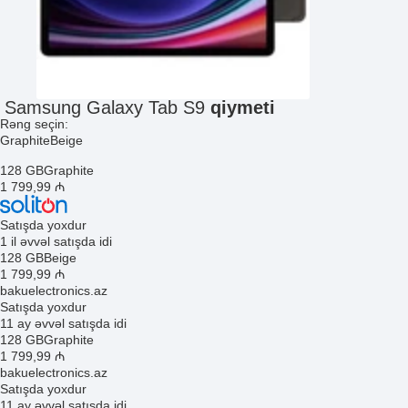
Samsung Galaxy Tab S9
qiymeti
Rəng seçin:
Graphite
Beige
128 GB
Graphite
1 799
,99
₼
Satışda yoxdur
1 il əvvəl satışda idi
128 GB
Beige
1 799
,99
₼
bakuelectronics.az
Satışda yoxdur
11 ay əvvəl satışda idi
128 GB
Graphite
1 799
,99
₼
bakuelectronics.az
Satışda yoxdur
11 ay əvvəl satışda idi