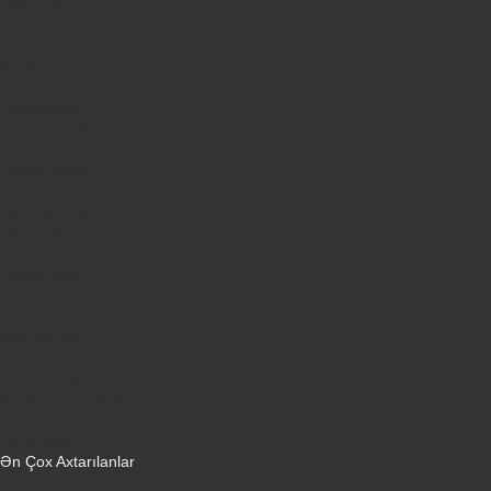
Plansetler
Televizorlar
Ətirlər
Notbuklar
Paltaryuyanlar
Soyuducular
Fotoaparatlar
Kombilər
Qabyuyanlar
Kompüterlər
Oyun konsolları
Smart saatlar
Sobalar
Tozsoranlar
Robot tozsoranlar
Dondurucular
Mini Sobalar
Monitorlar
Monobloklar
Vertikal tozsoranlar
Yuyucu tozsoranlar
Qulaqlıqlar
Ən Çox Axtarılanlar
iPhone 16 Pro