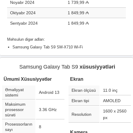
Noyabr 2024
1 739,99 ₼
Oktyabr 2024
1 849,99 ₼
Sentyabr 2024
1 849,99 ₼
Məhsulun digər adları:
Samsung Galaxy Tab S9 SM-X710 Wi-Fi
Samsung Galaxy Tab S9
xüsusiyyətləri
Ümumi Xüsusiyyətlər
Ekran
Əməliyyat
Ekran ölçüsü
11.0
inç
Android 13
sistemi
Ekran tipi
AMOLED
Maksimum
prosessor
3.36 GHz
1600 x 2560
Resolution
sürəti
px
Prosessorların
8
sayı
Kamera