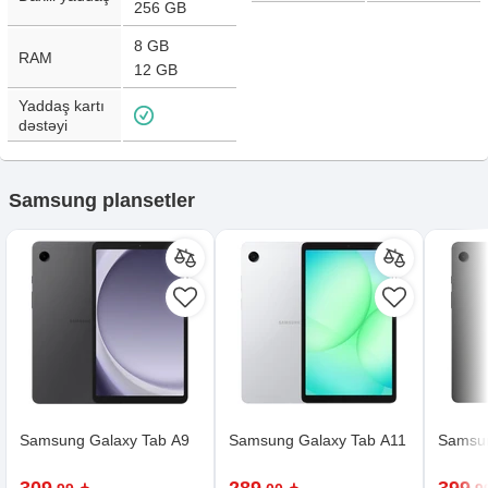
256 GB
8 GB
RAM
12 GB
Yaddaş kartı
dəstəyi
Samsung plansetler
Samsung Galaxy Tab A9
Samsung Galaxy Tab A11
Samsun
309
289
399