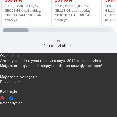
,99 ₼
,00 ₼
,9
8.7 inç ekran ölçüsü, 64
8.7 inç ekran ölçüsü, 64
11.0 inç
GB/128 GB daxili yaddaş, 4
GB/128 GB daxili yaddaş, 4
GB/128 G
GB/8 GB RAM, 5100 mAh
GB/8 GB RAM, 5100 mAh
GB/8 G
batareya
batareya
batarey
Fikirlərinizi bildirin!
Qiymeti.net
Azərbaycanın ilk qiymət müqayisə saytı, 2014-cü ildən sizinlə.
Mağazalarda qiymətləri müqayisə edin, ən ucuz qiyməti tapın!
Əlaqə yaradın
Mağazanızı yerləşdirin
Reklam verin
info@qiymeti.net
Bizi izləyin
Kateqoriyalar
Telefonlar
Kondisionerler