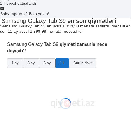
1 il əvvəl satışda idi
Səhv tapdınız? Bizə yazın!
Samsung Galaxy Tab S9
ən son qiymətləri
Samsung Galaxy Tab S9 ən ucuz
1 799,99
manata satılırdı. Məhsul ən
son 11 ay əvvəl
1 799,99
manata mövcud idi.
Samsung Galaxy Tab S9
qiyməti zamanla necə
dəyişib?
1 ay
3 ay
6 ay
1 il
Bütün dövr