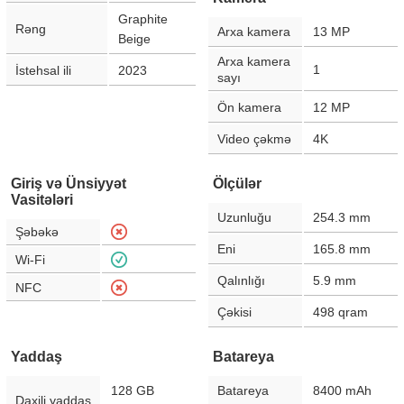
Graphite
Rəng
Arxa kamera
13
MP
Beige
Arxa kamera
1
İstehsal ili
2023
sayı
Ön kamera
12
MP
Video çəkmə
4K
Giriş və Ünsiyyət
Ölçülər
Vasitələri
Uzunluğu
254.3
mm
Şəbəkə
Eni
165.8
mm
Wi-Fi
Qalınlığı
5.9
mm
NFC
Çəkisi
498
qram
Yaddaş
Batareya
128 GB
Batareya
8400
mAh
Daxili yaddaş