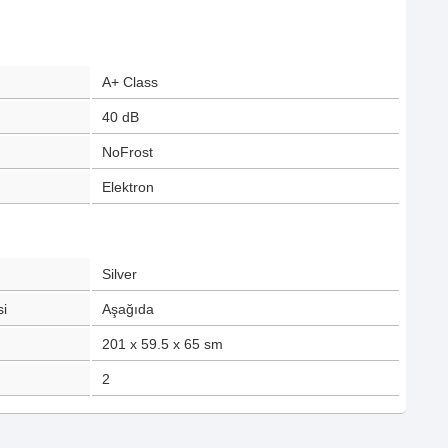
A+ Class
40
dB
NoFrost
Elektron
Silver
i
Aşağıda
201 x 59.5 x 65
sm
2