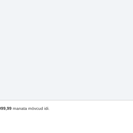
099,99
manata mövcud idi.