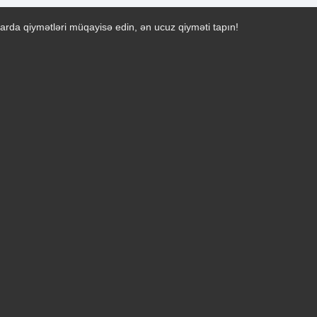
arda qiymətləri müqayisə edin, ən ucuz qiyməti tapın!