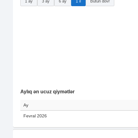
1 ay
3 ay
6 ay
1 il
Bütün dövr
Aylıq ən ucuz qiymətlər
Ay
Fevral 2026