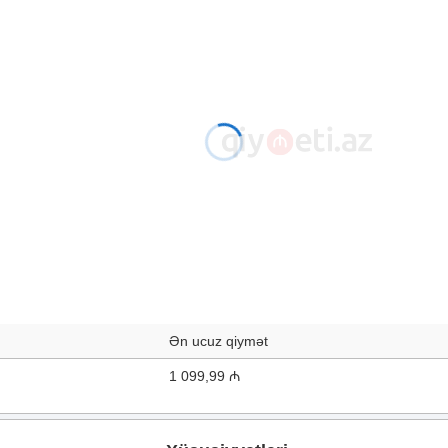
Ən ucuz qiymət
1 099,99 ₼