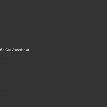
Sobalar
Tozsoranlar
Robot tozsoranlar
Dondurucular
Mini Sobalar
Monitorlar
Monobloklar
Vertikal tozsoranlar
Yuyucu tozsoranlar
Qulaqlıqlar
Ən Çox Axtarılanlar
iPhone 16 Pro
iPhone 17 Pro Max
Honor X9d
Samsung Galaxy S26 Ultra
iPhone 13
Xiaomi Poco X7 Pro
iPhone 17 Pro
iPhone 16 Pro Max
Samsung Galaxy A56
iPhone 17
iPhone 14
Xiaomi Poco X8 Pro