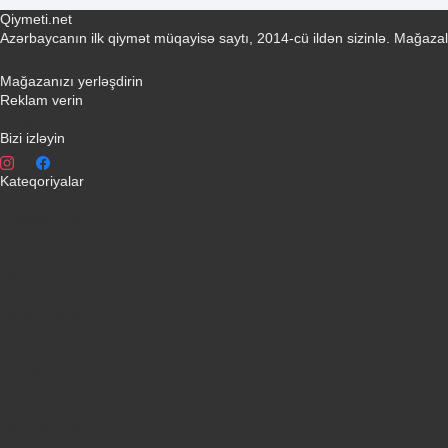
Qiymeti.net
Azərbaycanın ilk qiymət müqayisə saytı, 2014-cü ildən sizinlə. Mağazal
Əlaqə yaradın
Mağazanızı yerləşdirin
Reklam verin
info@qiymeti.net
Bizi izləyin
Kateqoriyalar
Telefonlar
Kondisionerler
Plansetler
Televizorlar
Ətirlər
Notbuklar
Paltaryuyanlar
Soyuducular
Fotoaparatlar
Kombilər
Qabyuyanlar
Kompüterlər
Oyun konsolları
Smart saatlar