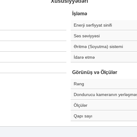
Xüsusiyyətləri
İşləmə
Enerji sərfiyyat sinifi
Səs səviyyəsi
Əritmə (Soyutma) sistemi
İdarə etmə
Görünüş və Ölçülər
Rəng
Dondurucu kameranın yerləşməs
Ölçülər
Qapı sayı