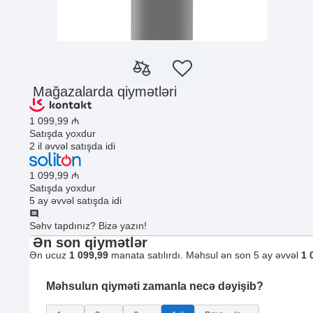
Mağazalarda qiymətləri
1 099
,99
₼
Satışda yoxdur
2 il əvvəl satışda idi
1 099
,99
₼
Satışda yoxdur
5 ay əvvəl satışda idi
Səhv tapdınız? Bizə yazın!
Ən son qiymətlər
Ən ucuz
1 099,99
manata satılırdı. Məhsul ən son 5 ay əvvəl
1 
Məhsulun qiyməti zamanla necə dəyişib?