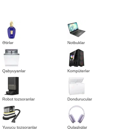
Ətirlər
Notbuklar
Qabyuyanlar
Kompüterlər
Robot tozsoranlar
Dondurucular
Yuyucu tozsoranlar
Qulaqlıqlar