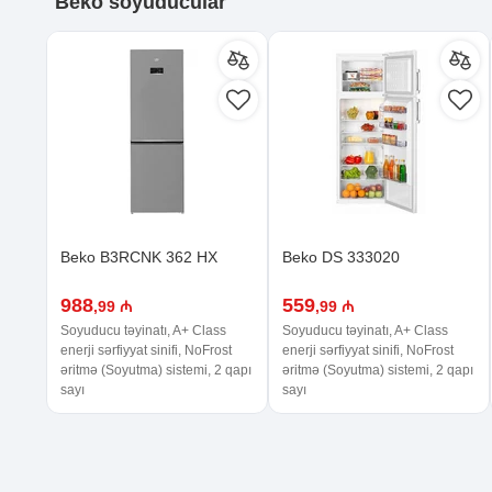
Beko soyuducular
Beko B3RCNK 362 HX
Beko DS 333020
988
559
,99 ₼
,99 ₼
Soyuducu təyinatı, A+ Class
Soyuducu təyinatı, A+ Class
enerji sərfiyyat sinifi, NoFrost
enerji sərfiyyat sinifi, NoFrost
əritmə (Soyutma) sistemi, 2 qapı
əritmə (Soyutma) sistemi, 2 qapı
sayı
sayı