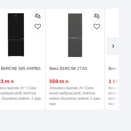
 B5RCNE 565 HXPBG
Beko B1RCSK 272G
Beko B5RC
83
559
1 699
,99 ₼
,99 ₼
,00 
ucu təyinatı, A++ Class
Soyuducu təyinatı, A+ Class
Soyuducu təyi
 sərfiyyat sinifi, NoFrost
enerji sərfiyyat sinifi, DeFrost
enerji sərfiyya
 (Soyutma) sistemi, 2 qapı
əritmə (Soyutma) sistemi, 2 qapı
əritmə (Soyutm
sayı
sayı