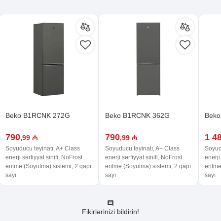
Beko B1RCNK 272G
Beko B1RCNK 362G
Beko
790
790
1 4
,99 ₼
,99 ₼
Soyuducu təyinatı, A+ Class
Soyuducu təyinatı, A+ Class
Soyud
enerji sərfiyyat sinifi, NoFrost
enerji sərfiyyat sinifi, NoFrost
enerji
əritmə (Soyutma) sistemi, 2 qapı
əritmə (Soyutma) sistemi, 2 qapı
əritmə
sayı
sayı
sayı
Fikirlərinizi bildirin!