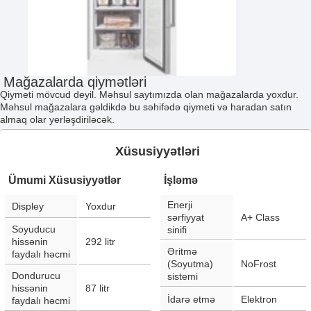
Mağazalarda qiymətləri
Qiymeti mövcud deyil. Məhsul saytımızda olan mağazalarda yoxdur.
Məhsul mağazalara gəldikdə bu səhifədə qiymeti və haradan satın
almaq olar yerləşdiriləcək.
Xüsusiyyətləri
Ümumi Xüsusiyyətlər
İşləmə
Enerji
Displey
Yoxdur
sərfiyyat
A+ Class
Soyuducu
sinifi
hissənin
292
litr
Əritmə
faydalı həcmi
(Soyutma)
NoFrost
Dondurucu
sistemi
hissənin
87
litr
İdarə etmə
Elektron
faydalı həcmi