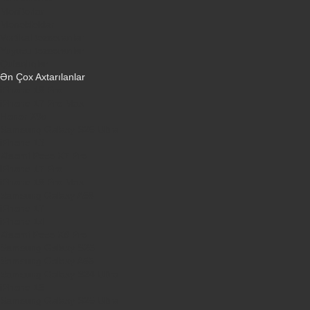
Monitorlar
Monobloklar
Vertikal tozsoranlar
Yuyucu tozsoranlar
Qulaqlıqlar
Ən Çox Axtarılanlar
iPhone 16 Pro
iPhone 17 Pro Max
Honor X9d
Samsung Galaxy S26 Ultra
iPhone 13
Xiaomi Poco X7 Pro
iPhone 17 Pro
iPhone 16 Pro Max
Samsung Galaxy A56
iPhone 17
iPhone 14
Xiaomi Poco X8 Pro
Samsung Galaxy S25
Samsung Galaxy A55
Samsung Galaxy S24 Ultra
iPhone 15
Samsung Galaxy S25 Ultra