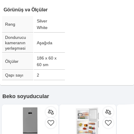
Görünüş və Ölçülər
Silver
Rəng
White
Dondurucu
kameranın
Aşağıda
yerləşməsi
186 x 60 x
Ölçülər
60
sm
Qapı sayı
2
Beko soyuducular