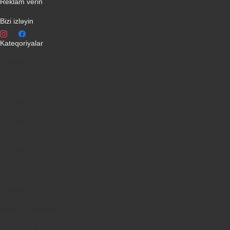
Reklam verin
info@qiymeti.net
Bizi izləyin
Kateqoriyalar
Telefonlar
Kondisionerler
Plansetler
Televizorlar
Ətirlər
Notbuklar
Paltaryuyanlar
Soyuducular
Fotoaparatlar
Kombilər
Qabyuyanlar
Kompüterlər
Oyun konsolları
Smart saatlar
Sobalar
Tozsoranlar
Robot tozsoranlar
Dondurucular
Mini Sobalar