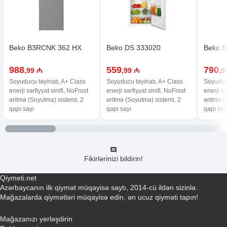
Beko B3RCNK 362 HX
Beko DS 333020
Beko 
988
559
790
,99 ₼
,99 ₼
,9
Soyuducu təyinatı, A+ Class
Soyuducu təyinatı, A+ Class
Soyuducu
enerji sərfiyyat sinifi, NoFrost
enerji sərfiyyat sinifi, NoFrost
enerji sə
əritmə (Soyutma) sistemi, 2
əritmə (Soyutma) sistemi, 2
əritmə (
qapı sayı
qapı sayı
qapı say
Fikirlərinizi bildirin!
Qiymeti.net
Azərbaycanın ilk qiymət müqayisə saytı, 2014-cü ildən sizinlə.
Mağazalarda qiymətləri müqayisə edin, ən ucuz qiyməti tapın!
Əlaqə yaradın
Mağazanızı yerləşdirin