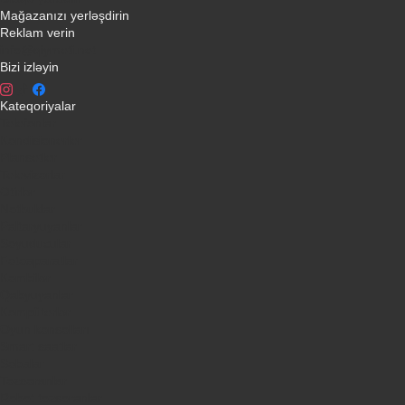
Mağazanızı yerləşdirin
Reklam verin
info@qiymeti.net
Bizi izləyin
Kateqoriyalar
Telefonlar
Kondisionerler
Plansetler
Televizorlar
Ətirlər
Notbuklar
Paltaryuyanlar
Soyuducular
Fotoaparatlar
Kombilər
Qabyuyanlar
Kompüterlər
Oyun konsolları
Smart saatlar
Sobalar
Tozsoranlar
Robot tozsoranlar