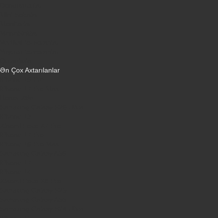
Dondurucular
Mini Sobalar
Monitorlar
Monobloklar
Vertikal tozsoranlar
Yuyucu tozsoranlar
Qulaqlıqlar
Ən Çox Axtarılanlar
iPhone 16 Pro
iPhone 17 Pro Max
Honor X9d
Samsung Galaxy S26 Ultra
iPhone 13
Xiaomi Poco X7 Pro
iPhone 17 Pro
iPhone 16 Pro Max
Samsung Galaxy A56
iPhone 17
iPhone 14
Xiaomi Poco X8 Pro
Samsung Galaxy S25
Samsung Galaxy A55
Samsung Galaxy S24 Ultra
iPhone 15