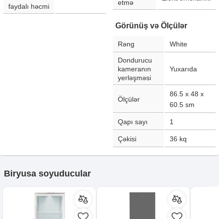
etmə
faydalı həcmi
Görünüş və Ölçülər
Rəng
White
Dondurucu
kameranın
Yuxarıda
yerləşməsi
86.5 x 48 x
Ölçülər
60.5
sm
Qapı sayı
1
Çəkisi
36
kq
Biryusa soyuducular