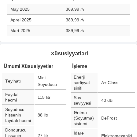
May 2025
369,99 ₼
Aprel 2025
389,99 ₼
Mart 2025
389,99 ₼
Xüsusiyyətləri
Ümumi Xüsusiyyətlər
İşləmə
Enerji
Mini
Təyinatı
sərfiyyat
A+ Class
Soyuducu
sinifi
Faydalı
115
litr
Səs
həcmi
40
dB
səviyyəsi
Soyuducu
Əritmə
hissənin
88
litr
(Soyutma)
DeFrost
faydalı həcmi
sistemi
Dondurucu
İdarə
hissənin
27
litr
Elektromexaniki