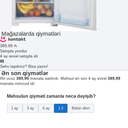
Mağazalarda qiymətləri
389
,99
₼
Satışda yoxdur
4 ay əvvəl satışda idi
Səhv tapdınız? Bizə yazın!
Ən son qiymətlər
Ən ucuz
389,99
manata satılırdı. Məhsul ən son 4 ay əvvəl
389,99
manata mövcud idi.
Məhsulun qiyməti zamanla necə dəyişib?
1 ay
3 ay
6 ay
1 il
Bütün dövr