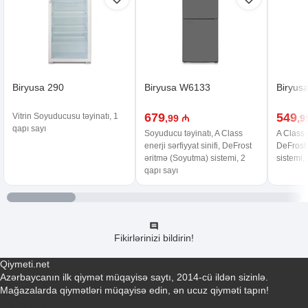
Biryusa 290
Biryusa W6133
Biryus
679
549
Vitrin Soyuducusu təyinatı, 1
,99 ₼
,9
qapı sayı
Soyuducu təyinatı, A Class
A Class e
enerji sərfiyyat sinifi, DeFrost
DeFrost
əritmə (Soyutma) sistemi, 2
sistemi,
qapı sayı
Fikirlərinizi bildirin!
Qiymeti.net
Azərbaycanın ilk qiymət müqayisə saytı, 2014-cü ildən sizinlə.
Mağazalarda qiymətləri müqayisə edin, ən ucuz qiyməti tapın!
Əlaqə yaradın