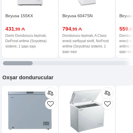
Biryusa 155KX
Biryusa 6047SN
Biryus
431
794
559
,99 ₼
,99 ₼
,9
Dərin Dondurucu təyinatı,
Dondurucu təyinatı, A Class
Donduruc
DeFrost əritmə (Soyutma)
enerji sərfiyyat sinifi, NoFrost
enerji sə
sistemi, 1 qapı sayı
əritmə (Soyutma) sistemi, 1
əritmə (
qapı sayı
qapı say
Oxşar
dondurucular