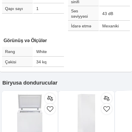
sinifi
Qapı sayı
1
Səs
43
dB
səviyyəsi
İdarə etmə
Mexaniki
Görünüş və Ölçülər
Rəng
White
Çəkisi
34
kq
Biryusa dondurucular