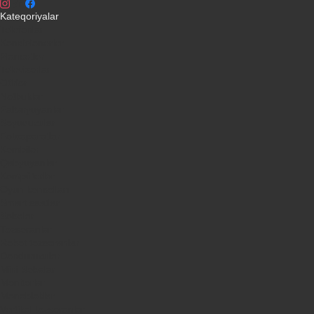
Kateqoriyalar
Telefonlar
Kondisionerler
Plansetler
Televizorlar
Ətirlər
Notbuklar
Paltaryuyanlar
Soyuducular
Fotoaparatlar
Kombilər
Qabyuyanlar
Kompüterlər
Oyun konsolları
Smart saatlar
Sobalar
Tozsoranlar
Robot tozsoranlar
Dondurucular
Mini Sobalar
Monitorlar
Monobloklar
Vertikal tozsoranlar