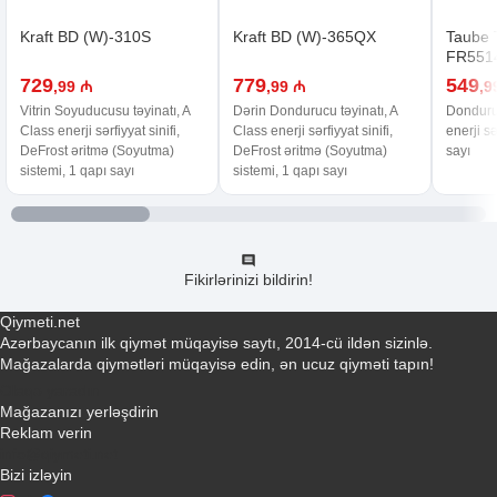
Kraft BD (W)-310S
Kraft BD (W)-365QX
Taube 
FR551
729
779
549
,99 ₼
,99 ₼
,9
Vitrin Soyuducusu təyinatı, A
Dərin Dondurucu təyinatı, A
Donduruc
Class enerji sərfiyyat sinifi,
Class enerji sərfiyyat sinifi,
enerji sə
DeFrost əritmə (Soyutma)
DeFrost əritmə (Soyutma)
sayı
sistemi, 1 qapı sayı
sistemi, 1 qapı sayı
Fikirlərinizi bildirin!
Qiymeti.net
Azərbaycanın ilk qiymət müqayisə saytı, 2014-cü ildən sizinlə.
Mağazalarda qiymətləri müqayisə edin, ən ucuz qiyməti tapın!
Əlaqə yaradın
Mağazanızı yerləşdirin
Reklam verin
info@qiymeti.net
Bizi izləyin