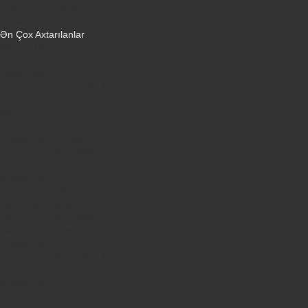
Yuyucu tozsoranlar
Qulaqlıqlar
Ən Çox Axtarılanlar
iPhone 16 Pro
iPhone 17 Pro Max
Honor X9d
Samsung Galaxy S26 Ultra
iPhone 13
Xiaomi Poco X7 Pro
iPhone 17 Pro
iPhone 16 Pro Max
Samsung Galaxy A56
iPhone 17
iPhone 14
Xiaomi Poco X8 Pro
Samsung Galaxy S25
Samsung Galaxy A55
Samsung Galaxy S24 Ultra
iPhone 15
Samsung Galaxy S25 Ultra
Samsung Galaxy S24
iPhone 15 Pro
Honor 600