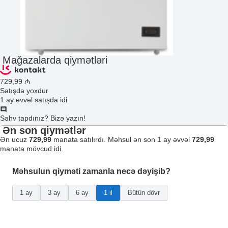
Mağazalarda qiymətləri
729
,99
₼
Satışda yoxdur
1 ay əvvəl satışda idi
Səhv tapdınız? Bizə yazın!
Ən son qiymətlər
Ən ucuz
729,99
manata satılırdı. Məhsul ən son 1 ay əvvəl
729,99
manata mövcud idi.
Məhsulun qiyməti zamanla necə dəyişib?
1 ay
3 ay
6 ay
1 il
Bütün dövr