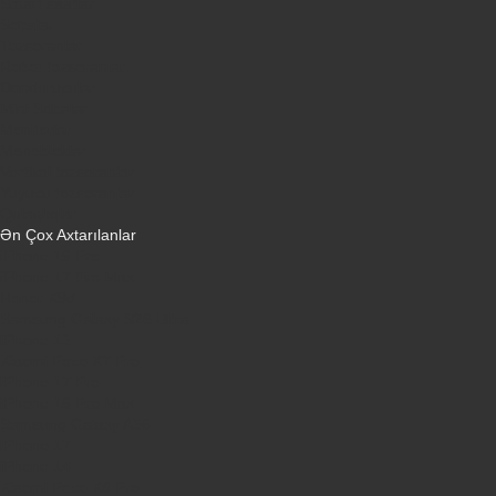
Smart saatlar
Sobalar
Tozsoranlar
Robot tozsoranlar
Dondurucular
Mini Sobalar
Monitorlar
Monobloklar
Vertikal tozsoranlar
Yuyucu tozsoranlar
Qulaqlıqlar
Ən Çox Axtarılanlar
iPhone 16 Pro
iPhone 17 Pro Max
Honor X9d
Samsung Galaxy S26 Ultra
iPhone 13
Xiaomi Poco X7 Pro
iPhone 17 Pro
iPhone 16 Pro Max
Samsung Galaxy A56
iPhone 17
iPhone 14
Xiaomi Poco X8 Pro