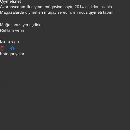
Qiymeti.net
Azərbaycanın ilk qiymət müqayisə saytı, 2014-cü ildən sizinlə.
Mağazalarda qiymətləri müqayisə edin, ən ucuz qiyməti tapın!
Əlaqə yaradın
Mağazanızı yerləşdirin
Reklam verin
info@qiymeti.net
Bizi izləyin
Kateqoriyalar
Telefonlar
Kondisionerler
Plansetler
Televizorlar
Ətirlər
Notbuklar
Paltaryuyanlar
Soyuducular
Fotoaparatlar
Kombilər
Qabyuyanlar
Kompüterlər
Oyun konsolları