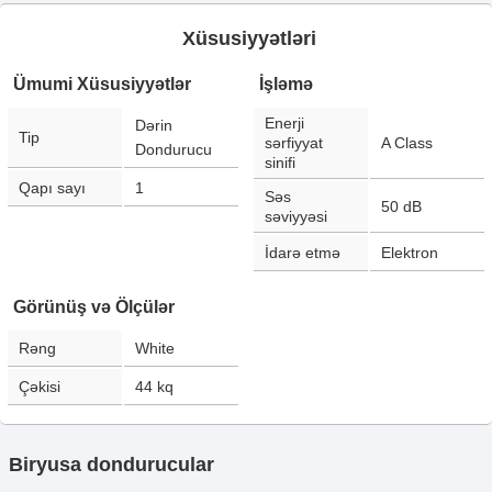
Xüsusiyyətləri
Ümumi Xüsusiyyətlər
İşləmə
Enerji
Dərin
Tip
sərfiyyat
A Class
Dondurucu
sinifi
Qapı sayı
1
Səs
50
dB
səviyyəsi
İdarə etmə
Elektron
Görünüş və Ölçülər
Rəng
White
Çəkisi
44
kq
Biryusa dondurucular