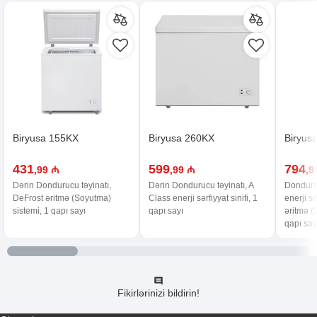
Biryusa 155KX
Biryusa 260KX
Biryus
431
599
794
,99 ₼
,99 ₼
,9
Dərin Dondurucu təyinatı,
Dərin Dondurucu təyinatı, A
Donduruc
DeFrost əritmə (Soyutma)
Class enerji sərfiyyat sinifi, 1
enerji sə
sistemi, 1 qapı sayı
qapı sayı
əritmə (
qapı say
Fikirlərinizi bildirin!