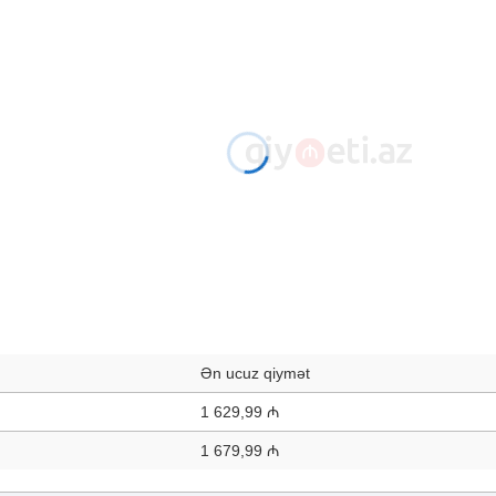
Ən ucuz qiymət
1 629,99 ₼
1 679,99 ₼