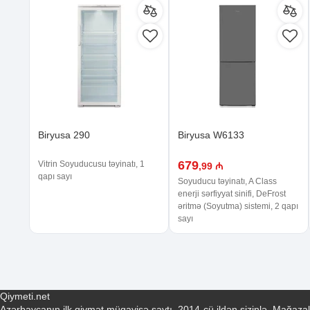
Biryusa 290
Biryusa W6133
679
Vitrin Soyuducusu təyinatı, 1
,99 ₼
qapı sayı
Soyuducu təyinatı, A Class
enerji sərfiyyat sinifi, DeFrost
əritmə (Soyutma) sistemi, 2 qapı
sayı
Qiymeti.net
Azərbaycanın ilk qiymət müqayisə saytı, 2014-cü ildən sizinlə. Mağazal