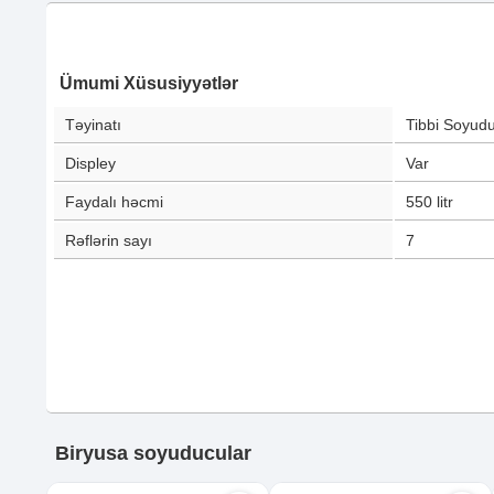
Ümumi Xüsusiyyətlər
Təyinatı
Tibbi Soyud
Displey
Var
Faydalı həcmi
550
litr
Rəflərin sayı
7
Biryusa soyuducular