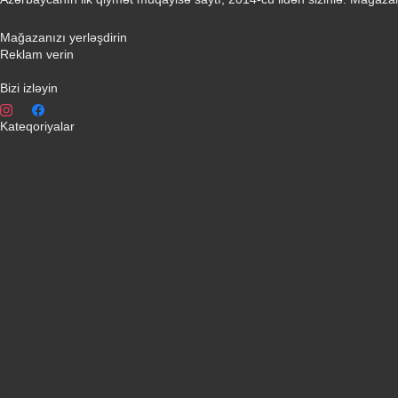
Əlaqə yaradın
Mağazanızı yerləşdirin
Reklam verin
info@qiymeti.net
Bizi izləyin
Kateqoriyalar
Telefonlar
Kondisionerler
Plansetler
Televizorlar
Ətirlər
Notbuklar
Paltaryuyanlar
Soyuducular
Fotoaparatlar
Kombilər
Qabyuyanlar
Kompüterlər
Oyun konsolları
Smart saatlar
Sobalar
Tozsoranlar