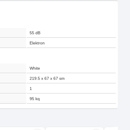
55
dB
Elektron
White
219.5 x 67 x 67
sm
1
95
kq