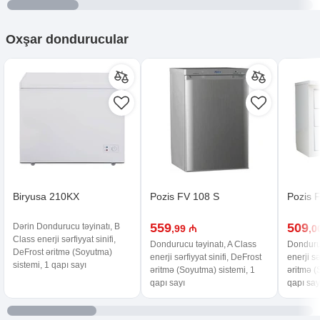
Oxşar
dondurucular
Biryusa 210KX
Pozis FV 108 S
Pozis 
559
509
Dərin Dondurucu təyinatı, B
,99 ₼
,0
Class enerji sərfiyyat sinifi,
Dondurucu təyinatı, A Class
Donduruc
DeFrost əritmə (Soyutma)
enerji sərfiyyat sinifi, DeFrost
enerji sə
sistemi, 1 qapı sayı
əritmə (Soyutma) sistemi, 1
əritmə (
qapı sayı
qapı say