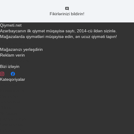
Fikirlərinizi bildirin!
Qiymeti.net
Azərbaycanın ilk qiymət müqayisə saytı, 2014-cü ildən sizinlə.
Mağazalarda qiymətləri müqayisə edin, ən ucuz qiyməti tapın!
Əlaqə yaradın
Mağazanızı yerləşdirin
Reklam verin
info@qiymeti.net
Bizi izləyin
Kateqoriyalar
Telefonlar
Kondisionerler
Plansetler
Televizorlar
Ətirlər
Notbuklar
Paltaryuyanlar
Soyuducular
Fotoaparatlar