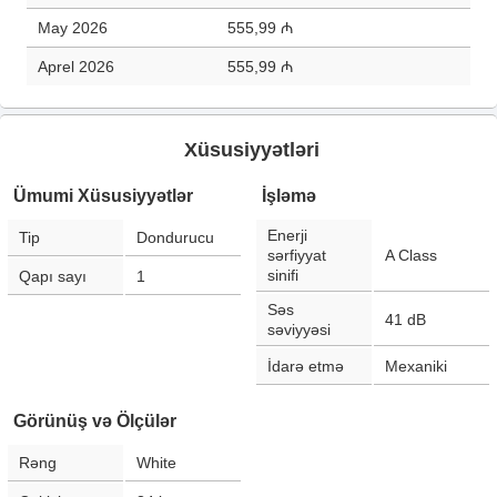
May 2026
555,99 ₼
Aprel 2026
555,99 ₼
Xüsusiyyətləri
Ümumi Xüsusiyyətlər
İşləmə
Enerji
Tip
Dondurucu
sərfiyyat
A Class
sinifi
Qapı sayı
1
Səs
41
dB
səviyyəsi
İdarə etmə
Mexaniki
Görünüş və Ölçülər
Rəng
White