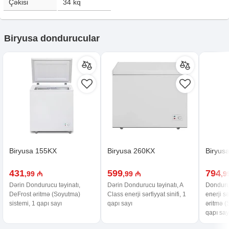
Çəkisi
34
kq
Biryusa dondurucular
Biryusa 155KX
Biryusa 260KX
Biryus
431
599
794
,99 ₼
,99 ₼
,9
Dərin Dondurucu təyinatı,
Dərin Dondurucu təyinatı, A
Donduruc
DeFrost əritmə (Soyutma)
Class enerji sərfiyyat sinifi, 1
enerji sə
sistemi, 1 qapı sayı
qapı sayı
əritmə (
qapı say