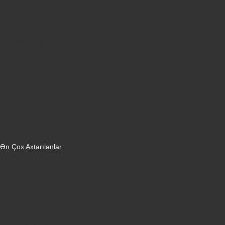
Kombilər
Qabyuyanlar
Kompüterlər
Oyun konsolları
Smart saatlar
Sobalar
Tozsoranlar
Robot tozsoranlar
Dondurucular
Mini Sobalar
Monitorlar
Monobloklar
Vertikal tozsoranlar
Yuyucu tozsoranlar
Qulaqlıqlar
Ən Çox Axtarılanlar
iPhone 16 Pro
iPhone 17 Pro Max
Honor X9d
Samsung Galaxy S26 Ultra
iPhone 13
Xiaomi Poco X7 Pro
iPhone 17 Pro
iPhone 16 Pro Max