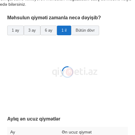
edə bilərsiniz.
Məhsulun qiyməti zamanla necə dəyişib?
1 ay
3 ay
6 ay
1 il
Bütün dövr
Aylıq ən ucuz qiymətlər
Ay
Ən ucuz qiymət