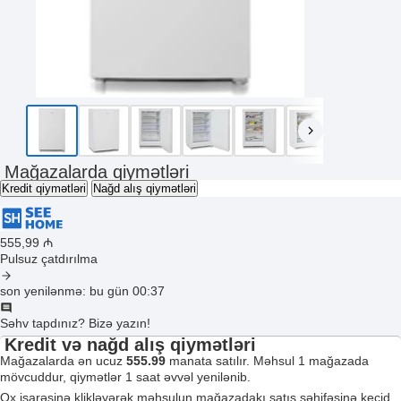
Mağazalarda qiymətləri
Kredit qiymətləri
Nağd alış qiymətləri
555
,99
₼
Pulsuz çatdırılma
son yenilənmə: bu gün 00:37
Səhv tapdınız? Bizə yazın!
Kredit və nağd alış qiymətləri
Mağazalarda ən ucuz
555.99
manata satılır. Məhsul 1 mağazada
mövcuddur, qiymətlər 1 saat əvvəl yenilənib.
Ox işarəsinə klikləyərək məhsulun mağazadakı satış səhifəsinə keçid