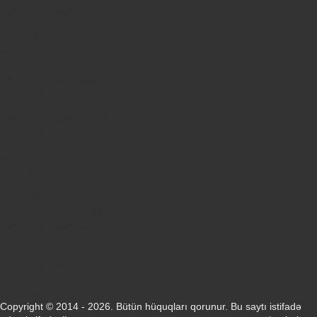
Samsung Galaxy A56
iPhone 17
iPhone 14
Xiaomi Poco X8 Pro
Samsung Galaxy S25
Samsung Galaxy A55
Samsung Galaxy S24 Ultra
iPhone 15
Samsung Galaxy S25 Ultra
Samsung Galaxy S24
iPhone 15 Pro
Honor 600
Xiaomi Poco X8 Pro Max 5G
iPhone 16
Xiaomi Redmi Note 15 Pro 5G
Samsung Galaxy A57 5G
Samsung Galaxy A26
Samsung Galaxy A15
Samsung Galaxy A16 4G
Samsung Galaxy A17 5G
Samsung Galaxy A35
Honor X8d
Copyright © 2014 - 2026. Bütün hüquqları qorunur. Bu saytı istifadə