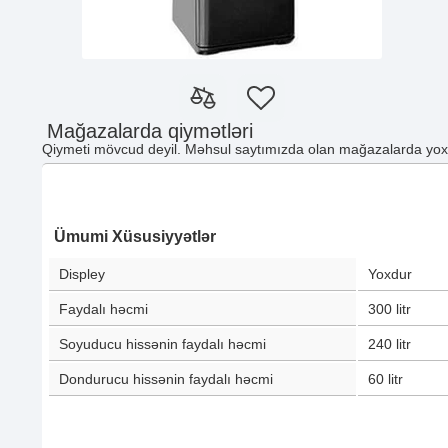
Mağazalarda qiymətləri
Qiymeti mövcud deyil. Məhsul saytımızda olan mağazalarda yoxd
Ümumi Xüsusiyyətlər
Displey
Yoxdur
Faydalı həcmi
300
litr
Soyuducu hissənin faydalı həcmi
240
litr
Dondurucu hissənin faydalı həcmi
60
litr