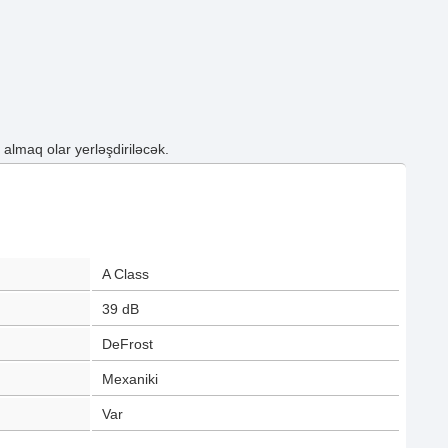
lmaq olar yerləşdiriləcək.
A Class
39
dB
DeFrost
Mexaniki
Var