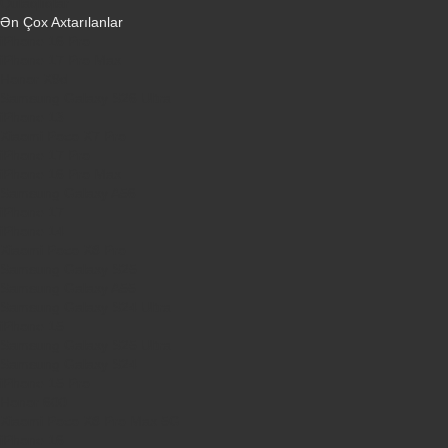
Qulaqlıqlar
Ən Çox Axtarılanlar
iPhone 16 Pro
iPhone 17 Pro Max
Honor X9d
Samsung Galaxy S26 Ultra
iPhone 13
Xiaomi Poco X7 Pro
iPhone 17 Pro
iPhone 16 Pro Max
Samsung Galaxy A56
iPhone 17
iPhone 14
Xiaomi Poco X8 Pro
Samsung Galaxy S25
Samsung Galaxy A55
Samsung Galaxy S24 Ultra
iPhone 15
Samsung Galaxy S25 Ultra
Samsung Galaxy S24
iPhone 15 Pro
Honor 600
Xiaomi Poco X8 Pro Max 5G
iPhone 16