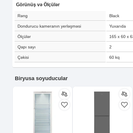
Görünüş və Ölçülər
Rəng
Black
Dondurucu kameranın yerləşməsi
Yuxarıda
Ölçülər
165 x 60 x 6
Qapı sayı
2
Çəkisi
60
kq
Biryusa soyuducular