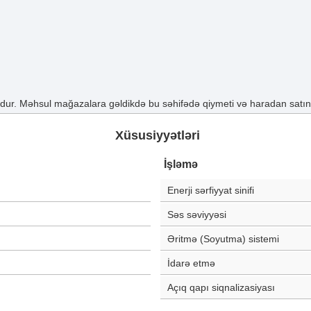
ur. Məhsul mağazalara gəldikdə bu səhifədə qiymeti və haradan satın a
Xüsusiyyətləri
İşləmə
Enerji sərfiyyat sinifi
Səs səviyyəsi
Əritmə (Soyutma) sistemi
İdarə etmə
Açıq qapı siqnalizasiyası