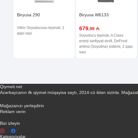
Biryusa 290
Biryusa W6133
679
Vitrin Soyuducusu təyinatı, 1
,99 ₼
qapı sayı
Soyuducu təyinatı, A Class
enerji sərfiyyat sinifi, DeFrost
əritmə (Soyutma) sistemi, 2 qapı
sayı
Qiymeti.net
Azərbaycanın ilk qiymət müqayisə saytı, 2014-cü ildən sizinlə. Mağazal
Əlaqə yaradın
Mağazanızı yerləşdirin
Reklam verin
info@qiymeti.net
Bizi izləyin
Kateqoriyalar