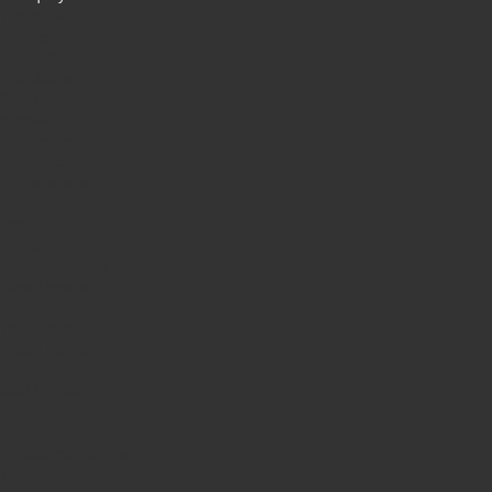
Telefonlar
Kondisionerler
Plansetler
Televizorlar
Ətirlər
Notbuklar
Paltaryuyanlar
Soyuducular
Fotoaparatlar
Kombilər
Qabyuyanlar
Kompüterlər
Oyun konsolları
Smart saatlar
Sobalar
Tozsoranlar
Robot tozsoranlar
Dondurucular
Mini Sobalar
Monitorlar
Monobloklar
Vertikal tozsoranlar
Yuyucu tozsoranlar