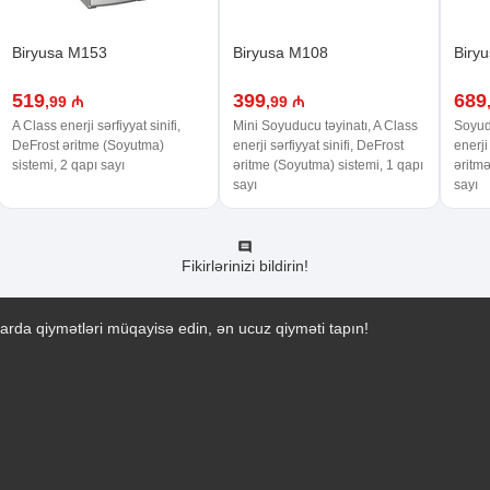
Biryusa M153
Biryusa M108
Biry
519
399
689
,99 ₼
,99 ₼
A Class enerji sərfiyyat sinifi,
Mini Soyuducu təyinatı, A Class
Soyudu
DeFrost əritme (Soyutma)
enerji sərfiyyat sinifi, DeFrost
enerji
sistemi, 2 qapı sayı
əritme (Soyutma) sistemi, 1 qapı
əritmə
sayı
sayı
Fikirlərinizi bildirin!
arda qiymətləri müqayisə edin, ən ucuz qiyməti tapın!