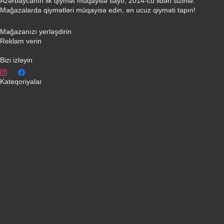
Azərbaycanın ilk qiymət müqayisə saytı, 2014-cü ildən sizinlə.
Mağazalarda qiymətləri müqayisə edin, ən ucuz qiyməti tapın!
Əlaqə yaradın
Mağazanızı yerləşdirin
Reklam verin
info@qiymeti.net
Bizi izləyin
Kateqoriyalar
Telefonlar
Kondisionerler
Plansetler
Televizorlar
Ətirlər
Notbuklar
Paltaryuyanlar
Soyuducular
Fotoaparatlar
Kombilər
Qabyuyanlar
Kompüterlər
Oyun konsolları
Smart saatlar
Sobalar