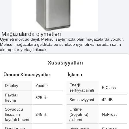
Mağazalarda qiymətləri
Qiymeti mövcud deyil. Məhsul saytımızda olan mağazalarda yoxdur.
Məhsul mağazalara gəldikdə bu səhifədə qiymeti və haradan satın
almaq olar yerləşdiriləcək.
Xüsusiyyətləri
Ümumi Xüsusiyyətlər
İşləmə
Enerji
Displey
Yoxdur
B Class
sərfiyyat sinifi
Faydalı
325
litr
Səs səviyyəsi
42
dB
həcmi
Soyuducu
Əritmə
hissənin
245
litr
(Soyutma)
NoFrost
faydalı həcmi
sistemi
Dondurucu