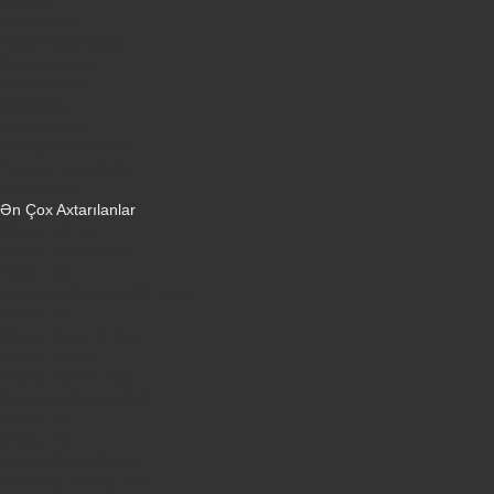
Tozsoranlar
Robot tozsoranlar
Dondurucular
Mini Sobalar
Monitorlar
Monobloklar
Vertikal tozsoranlar
Yuyucu tozsoranlar
Qulaqlıqlar
Ən Çox Axtarılanlar
iPhone 16 Pro
iPhone 17 Pro Max
Honor X9d
Samsung Galaxy S26 Ultra
iPhone 13
Xiaomi Poco X7 Pro
iPhone 17 Pro
iPhone 16 Pro Max
Samsung Galaxy A56
iPhone 17
iPhone 14
Xiaomi Poco X8 Pro
Samsung Galaxy S25