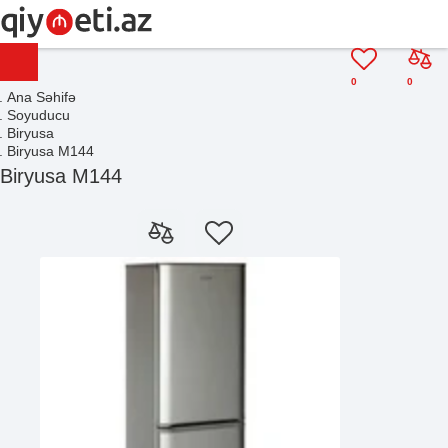
0
0
Ana Səhifə
Soyuducu
Biryusa
Biryusa M144
Biryusa M144