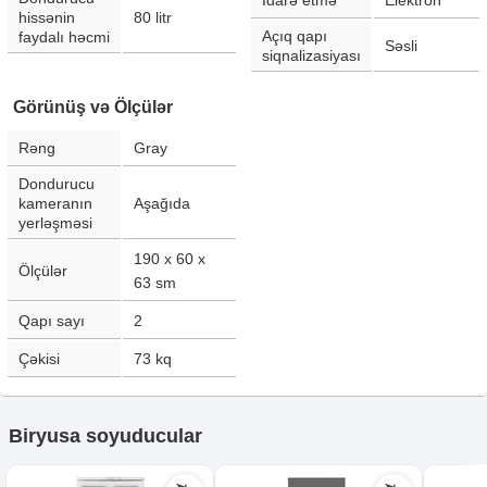
İdarə etmə
Elektron
hissənin
80
litr
Açıq qapı
faydalı həcmi
Səsli
siqnalizasiyası
Görünüş və Ölçülər
Rəng
Gray
Dondurucu
kameranın
Aşağıda
yerləşməsi
190 x 60 x
Ölçülər
63
sm
Qapı sayı
2
Çəkisi
73
kq
Biryusa soyuducular