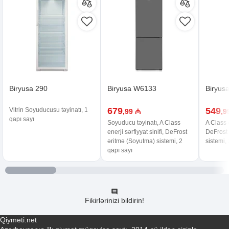
Biryusa 290
Biryusa W6133
Biryus
679
549
Vitrin Soyuducusu təyinatı, 1
,99 ₼
,9
qapı sayı
Soyuducu təyinatı, A Class
A Class e
enerji sərfiyyat sinifi, DeFrost
DeFrost
əritmə (Soyutma) sistemi, 2
sistemi,
qapı sayı
Fikirlərinizi bildirin!
Qiymeti.net