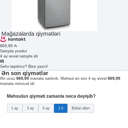
Mağazalarda qiymətləri
869
,99
₼
Satışda yoxdur
4 ay əvvəl satışda idi
Səhv tapdınız? Bizə yazın!
Ən son qiymətlər
Ən ucuz
869,99
manata satılırdı. Məhsul ən son 4 ay əvvəl
869,99
manata mövcud idi.
Məhsulun qiyməti zamanla necə dəyişib?
1 ay
3 ay
6 ay
1 il
Bütün dövr