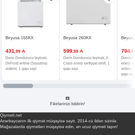
Biryusa 155KX
Biryusa 260KX
Biryus
431
599
794
,99 ₼
,99 ₼
,9
Dərin Dondurucu təyinatı,
Dərin Dondurucu təyinatı, A
Donduruc
DeFrost əritmə (Soyutma)
Class enerji sərfiyyat sinifi, 1
enerji sə
sistemi, 1 qapı sayı
qapı sayı
əritmə (
qapı say
Fikirlərinizi bildirin!
Qiymeti.net
Azərbaycanın ilk qiymət müqayisə saytı, 2014-cü ildən sizinlə.
Mağazalarda qiymətləri müqayisə edin, ən ucuz qiyməti tapın!
Əlaqə yaradın