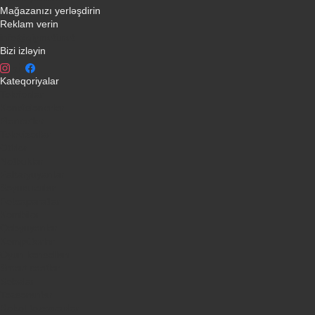
Mağazanızı yerləşdirin
Reklam verin
info@qiymeti.net
Bizi izləyin
Kateqoriyalar
Telefonlar
Kondisionerler
Plansetler
Televizorlar
Ətirlər
Notbuklar
Paltaryuyanlar
Soyuducular
Fotoaparatlar
Kombilər
Qabyuyanlar
Kompüterlər
Oyun konsolları
Smart saatlar
Sobalar
Tozsoranlar
Robot tozsoranlar