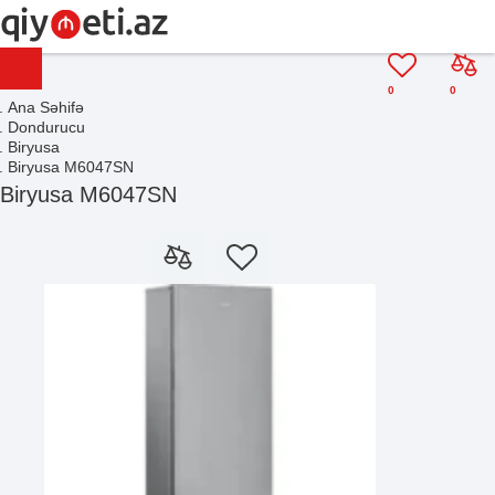
0
0
Ana Səhifə
Dondurucu
Biryusa
Biryusa M6047SN
Biryusa M6047SN