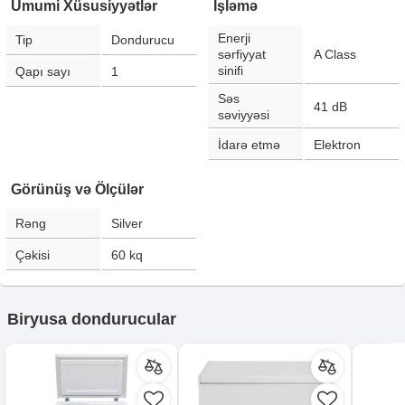
Ümumi Xüsusiyyətlər
İşləmə
Enerji
Tip
Dondurucu
sərfiyyat
A Class
sinifi
Qapı sayı
1
Səs
41
dB
səviyyəsi
İdarə etmə
Elektron
Görünüş və Ölçülər
Rəng
Silver
Çəkisi
60
kq
Biryusa dondurucular