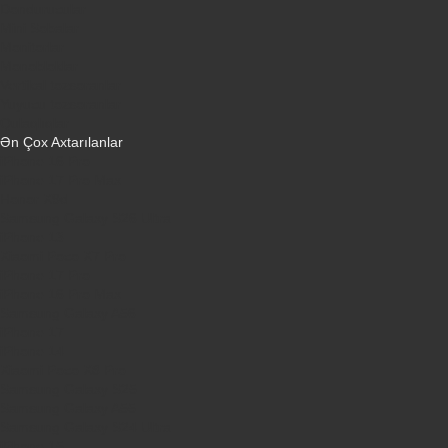
Dondurucular
Mini Sobalar
Monitorlar
Monobloklar
Vertikal tozsoranlar
Yuyucu tozsoranlar
Qulaqlıqlar
Ən Çox Axtarılanlar
iPhone 16 Pro
iPhone 17 Pro Max
Honor X9d
Samsung Galaxy S26 Ultra
iPhone 13
Xiaomi Poco X7 Pro
iPhone 17 Pro
iPhone 16 Pro Max
Samsung Galaxy A56
iPhone 17
iPhone 14
Xiaomi Poco X8 Pro
Samsung Galaxy S25
Samsung Galaxy A55
Samsung Galaxy S24 Ultra
iPhone 15