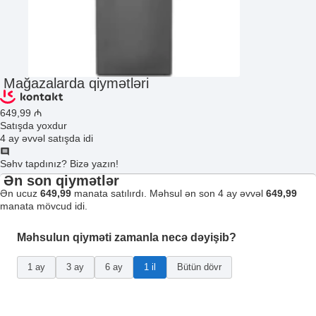
Mağazalarda qiymətləri
649
,99
₼
Satışda yoxdur
4 ay əvvəl satışda idi
Səhv tapdınız? Bizə yazın!
Ən son qiymətlər
Ən ucuz
649,99
manata satılırdı. Məhsul ən son 4 ay əvvəl
649,99
manata mövcud idi.
Məhsulun qiyməti zamanla necə dəyişib?
1 ay
3 ay
6 ay
1 il
Bütün dövr