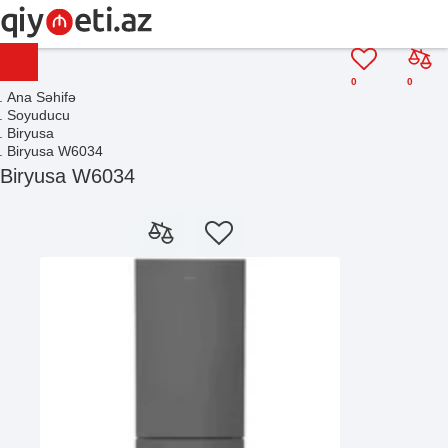
0
0
Ana Səhifə
Soyuducu
Biryusa
Biryusa W6034
Biryusa W6034