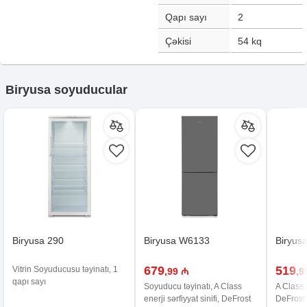
Qapı sayı
2
Çəkisi
54
kq
Biryusa soyuducular
Biryusa 290
Biryusa W6133
Biryus
679
519
Vitrin Soyuducusu təyinatı, 1
,99 ₼
,9
qapı sayı
Soyuducu təyinatı, A Class
A Class e
enerji sərfiyyat sinifi, DeFrost
DeFrost