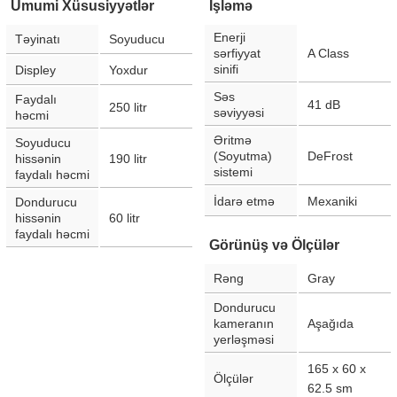
Ümumi Xüsusiyyətlər
İşləmə
Enerji
Təyinatı
Soyuducu
sərfiyyat
A Class
sinifi
Displey
Yoxdur
Səs
Faydalı
41
dB
250
litr
səviyyəsi
həcmi
Əritmə
Soyuducu
(Soyutma)
DeFrost
hissənin
190
litr
sistemi
faydalı həcmi
İdarə etmə
Mexaniki
Dondurucu
hissənin
60
litr
faydalı həcmi
Görünüş və Ölçülər
Rəng
Gray
Dondurucu
kameranın
Aşağıda
yerləşməsi
165 x 60 x
Ölçülər
62.5
sm