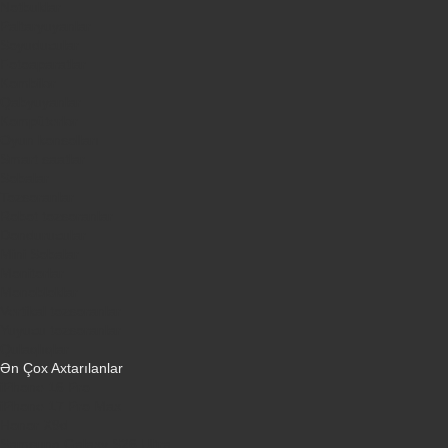
Notbuklar
Paltaryuyanlar
Soyuducular
Fotoaparatlar
Kombilər
Qabyuyanlar
Kompüterlər
Oyun konsolları
Smart saatlar
Sobalar
Tozsoranlar
Robot tozsoranlar
Dondurucular
Mini Sobalar
Monitorlar
Monobloklar
Vertikal tozsoranlar
Yuyucu tozsoranlar
Qulaqlıqlar
Ən Çox Axtarılanlar
iPhone 16 Pro
iPhone 17 Pro Max
Honor X9d
Samsung Galaxy S26 Ultra