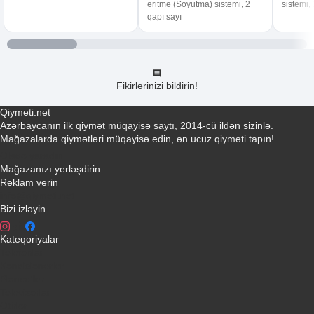
əritmə (Soyutma) sistemi, 2
sistemi,
qapı sayı
Fikirlərinizi bildirin!
Qiymeti.net
Azərbaycanın ilk qiymət müqayisə saytı, 2014-cü ildən sizinlə.
Mağazalarda qiymətləri müqayisə edin, ən ucuz qiyməti tapın!
Əlaqə yaradın
Mağazanızı yerləşdirin
Reklam verin
info@qiymeti.net
Bizi izləyin
Kateqoriyalar
Telefonlar
Kondisionerler
Plansetler
Televizorlar
Ətirlər