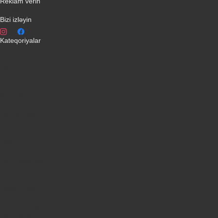
Reklam verin
info@qiymeti.net
Bizi izləyin
Kateqoriyalar
Telefonlar
Kondisionerler
Plansetler
Televizorlar
Ətirlər
Notbuklar
Paltaryuyanlar
Soyuducular
Fotoaparatlar
Kombilər
Qabyuyanlar
Kompüterlər
Oyun konsolları
Smart saatlar
Sobalar
Tozsoranlar
Robot tozsoranlar
Dondurucular
Mini Sobalar