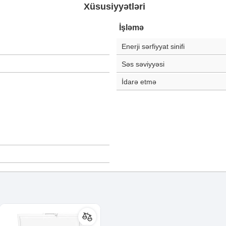
Xüsusiyyətləri
İşləmə
Enerji sərfiyyat sinifi
Səs səviyyəsi
İdarə etmə