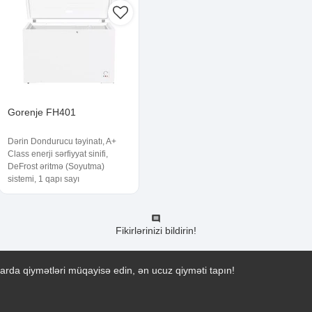
Gorenje FH401
Dərin Dondurucu təyinatı, A+
Class enerji sərfiyyat sinifi,
DeFrost əritmə (Soyutma)
sistemi, 1 qapı sayı
Fikirlərinizi bildirin!
arda qiymətləri müqayisə edin, ən ucuz qiyməti tapın!