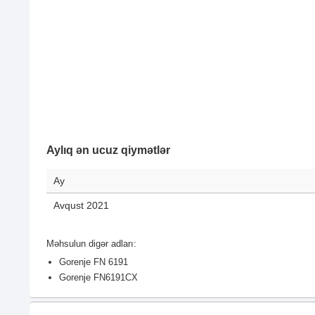
Aylıq ən ucuz qiymətlər
Ay
Avqust 2021
Məhsulun digər adları:
Gorenje FN 6191
Gorenje FN6191CX