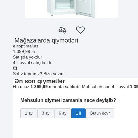
Mağazalarda qiymətləri
elitoptimal.az
1 399
,99
₼
Satışda yoxdur
4 il əvvəl satışda idi
Səhv tapdınız? Bizə yazın!
Ən son qiymətlər
Ən ucuz
1 399,99
manata satılırdı. Məhsul ən son 4 il əvvəl
1 3
Məhsulun qiyməti zamanla necə dəyişib?
1 ay
3 ay
6 ay
1 il
Bütün dövr