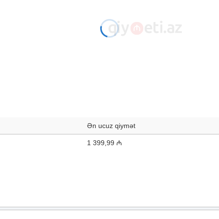
Ən ucuz qiymət
1 399,99 ₼