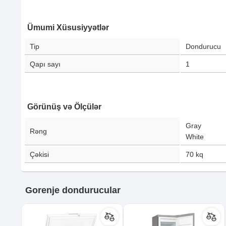
Ümumi Xüsusiyyətlər
Tip
Dondurucu
Qapı sayı
1
Görünüş və Ölçülər
Gray
Rəng
White
Çəkisi
70
kq
Gorenje dondurucular