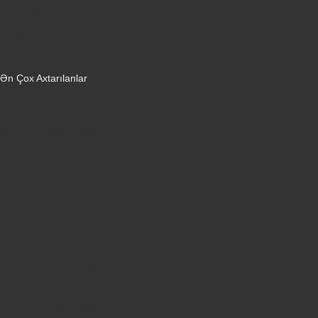
Monitorlar
Monobloklar
Vertikal tozsoranlar
Yuyucu tozsoranlar
Qulaqlıqlar
Ən Çox Axtarılanlar
iPhone 16 Pro
iPhone 17 Pro Max
Honor X9d
Samsung Galaxy S26 Ultra
iPhone 13
Xiaomi Poco X7 Pro
iPhone 17 Pro
iPhone 16 Pro Max
Samsung Galaxy A56
iPhone 17
iPhone 14
Xiaomi Poco X8 Pro
Samsung Galaxy S25
Samsung Galaxy A55
Samsung Galaxy S24 Ultra
iPhone 15
Samsung Galaxy S25 Ultra