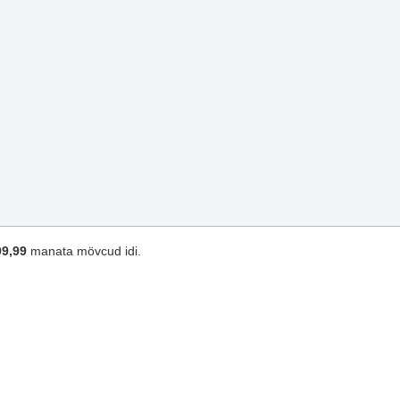
99,99
manata mövcud idi.