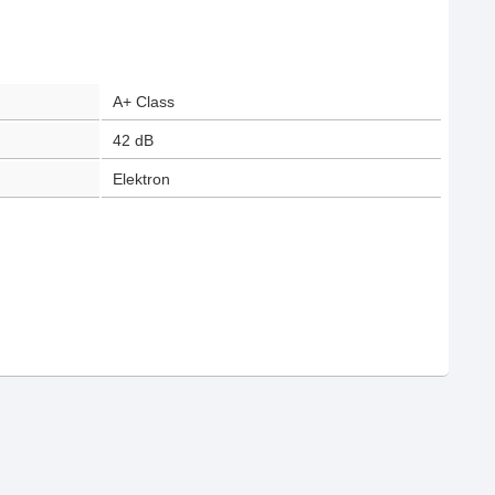
A+ Class
42
dB
Elektron