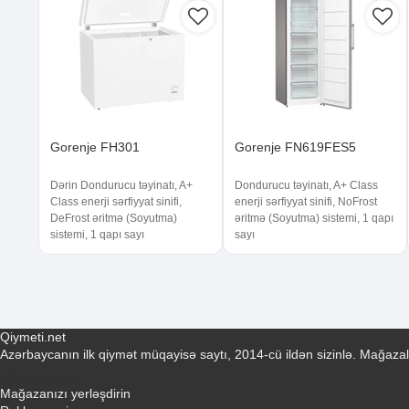
Gorenje FH301
Gorenje FN619FES5
Dərin Dondurucu təyinatı, A+
Dondurucu təyinatı, A+ Class
Class enerji sərfiyyat sinifi,
enerji sərfiyyat sinifi, NoFrost
DeFrost əritmə (Soyutma)
əritmə (Soyutma) sistemi, 1 qapı
sistemi, 1 qapı sayı
sayı
Qiymeti.net
Azərbaycanın ilk qiymət müqayisə saytı, 2014-cü ildən sizinlə. Mağazal
Əlaqə yaradın
Mağazanızı yerləşdirin