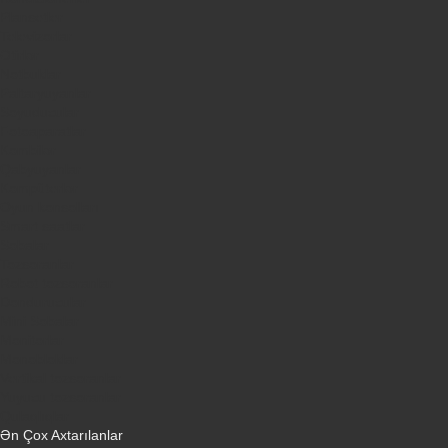
Plansetler
Televizorlar
Ətirlər
Notbuklar
Paltaryuyanlar
Soyuducular
Fotoaparatlar
Kombilər
Qabyuyanlar
Kompüterlər
Oyun konsolları
Smart saatlar
Sobalar
Tozsoranlar
Robot tozsoranlar
Dondurucular
Mini Sobalar
Monitorlar
Monobloklar
Vertikal tozsoranlar
Yuyucu tozsoranlar
Qulaqlıqlar
Ən Çox Axtarılanlar