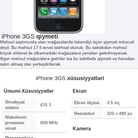
iPhone 3GS
qiymeti
Məhsul saytımızda olan mağazalarda tükəndiyi üçün qiyməti mövcud
deyil. Bu məhsul 17 il əvvəl istehsal olunub. Bu səbəbdən məhsul
böyük ehtimal ilə ölkəmizdəki mağazalara yenidən gətirilməyəcək.
Əgər məhsul mağazalara gətirilər isə bu səhifədə qiymeti və haradan
satın almaq olar yerləşdiriləcək.
iPhone 3GS
xüsusiyyətləri
Ümumi Xüsusiyyətlər
Ekran
Əməliyyat
Ekran ölçüsü
3.5
inç
iOS 3
sistemi
Resolution
320 x 480
px
Maksimum
prosessor
600 MHz
sürəti
Kamera
Prosessorların