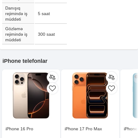
Danışıq
rejimində iş
5
saat
müddəti
Gözləmə
rejimində iş
300
saat
müddəti
iPhone telefonlar
iPhone 16 Pro
iPhone 17 Pro Max
iPhone