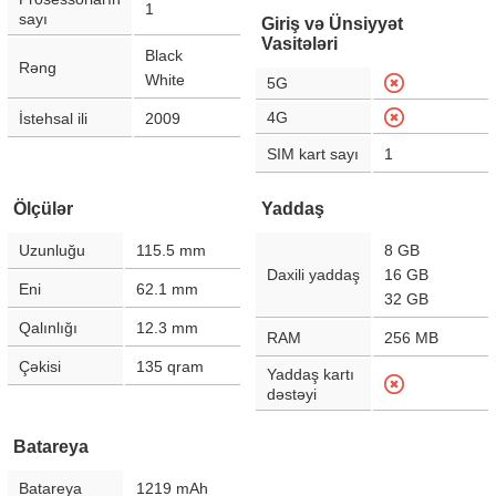
1
sayı
Giriş və Ünsiyyət
Vasitələri
Black
Rəng
White
5G
4G
İstehsal ili
2009
SIM kart sayı
1
Ölçülər
Yaddaş
Uzunluğu
115.5
mm
8 GB
Daxili yaddaş
16 GB
Eni
62.1
mm
32 GB
Qalınlığı
12.3
mm
RAM
256 MB
Çəkisi
135
qram
Yaddaş kartı
dəstəyi
Batareya
Batareya
1219
mAh