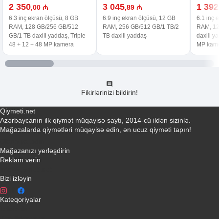
2 350
3 045
1 392
,00 ₼
,89 ₼
6.3 inç ekran ölçüsü, 8 GB
6.9 inç ekran ölçüsü, 12 GB
6.1 inç 
RAM, 128 GB/256 GB/512
RAM, 256 GB/512 GB/1 TB/2
RAM, 12
GB/1 TB daxili yaddaş, Triple
TB daxili yaddaş
daxili y
48 + 12 + 48 MP kamera
MP kam
Fikirlərinizi bildirin!
Qiymeti.net
Azərbaycanın ilk qiymət müqayisə saytı, 2014-cü ildən sizinlə.
Mağazalarda qiymətləri müqayisə edin, ən ucuz qiyməti tapın!
Əlaqə yaradın
Mağazanızı yerləşdirin
Reklam verin
info@qiymeti.net
Bizi izləyin
Kateqoriyalar
Telefonlar
Kondisionerler