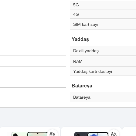
5G
4G
SIM kart sayı
Yaddaş
Daxili yaddaş
RAM
Yaddaş kartı dəstəyi
Batareya
Batareya