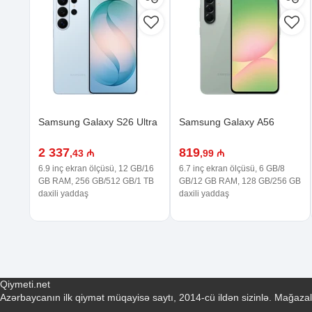
Samsung Galaxy S26 Ultra
Samsung Galaxy A56
2 337
819
,43 ₼
,99 ₼
6.9 inç ekran ölçüsü, 12 GB/16
6.7 inç ekran ölçüsü, 6 GB/8
GB RAM, 256 GB/512 GB/1 TB
GB/12 GB RAM, 128 GB/256 GB
daxili yaddaş
daxili yaddaş
Qiymeti.net
Azərbaycanın ilk qiymət müqayisə saytı, 2014-cü ildən sizinlə. Mağazal