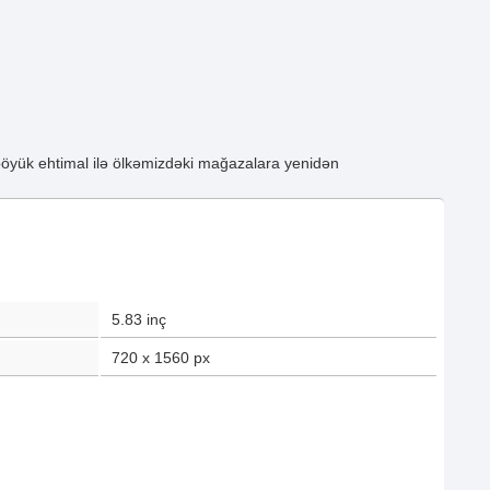
böyük ehtimal ilə ölkəmizdəki mağazalara yenidən
5.83
inç
720 x 1560
px