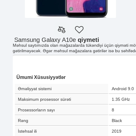
Samsung Galaxy A10e
qiymeti
Məhsul saytımızda olan mağazalarda tükəndiyi üçün qiyməti möv
gətirilməyəcək. Əgər məhsul mağazalara gətirilər isə bu səhifədə
Ümumi Xüsusiyyətlər
Əməliyyat sistemi
Android 9.0
Maksimum prosessor sürəti
1.35 GHz
Prosessorların sayı
8
Rəng
Black
İstehsal ili
2019