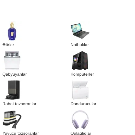
Ətirlər
Notbuklar
Qabyuyanlar
Kompüterlər
Robot tozsoranlar
Dondurucular
Yuyucu tozsoranlar
Qulaqlıqlar