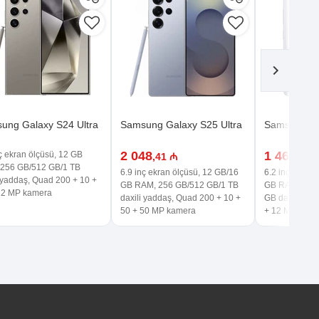
ung Galaxy S24 Ultra
Samsung Galaxy S25 Ultra
Samsung Ga
2 048
1 469
nç ekran ölçüsü, 12 GB
,41 ₼
,99 
256 GB/512 GB/1 TB
6.9 inç ekran ölçüsü, 12 GB/16
6.2 inç ekran 
i yaddaş, Quad 200 + 10 +
GB RAM, 256 GB/512 GB/1 TB
GB RAM, 128
12 MP kamera
daxili yaddaş, Quad 200 + 10 +
GB daxili yadd
50 + 50 MP kamera
+ 12 MP kame