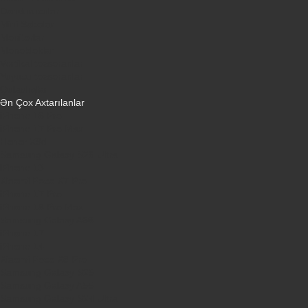
Dondurucular
Mini Sobalar
Monitorlar
Monobloklar
Vertikal tozsoranlar
Yuyucu tozsoranlar
Qulaqlıqlar
Ən Çox Axtarılanlar
iPhone 16 Pro
iPhone 17 Pro Max
Honor X9d
Samsung Galaxy S26 Ultra
iPhone 13
Xiaomi Poco X7 Pro
iPhone 17 Pro
iPhone 16 Pro Max
Samsung Galaxy A56
iPhone 17
iPhone 14
Xiaomi Poco X8 Pro
Samsung Galaxy S25
Samsung Galaxy A55
Samsung Galaxy S24 Ultra