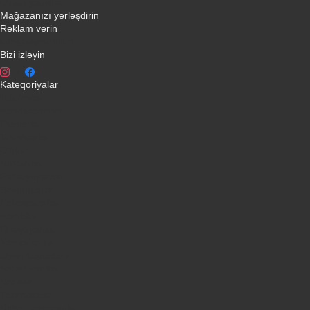
Əlaqə yaradın
Mağazanızı yerləşdirin
Reklam verin
info@qiymeti.net
Bizi izləyin
Kateqoriyalar
Telefonlar
Kondisionerler
Plansetler
Televizorlar
Ətirlər
Notbuklar
Paltaryuyanlar
Soyuducular
Fotoaparatlar
Kombilər
Qabyuyanlar
Kompüterlər
Oyun konsolları
Smart saatlar
Sobalar
Tozsoranlar
Robot tozsoranlar