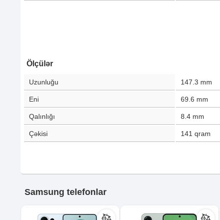
Ölçülər
Uzunluğu
147.3
mm
Eni
69.6
mm
Qalınlığı
8.4
mm
Çəkisi
141
qram
Samsung telefonlar