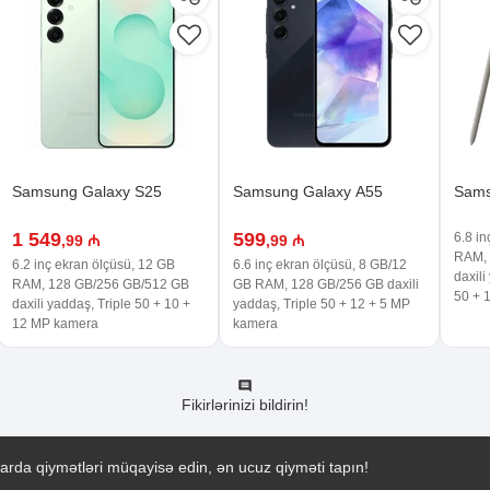
Samsung Galaxy S25
Samsung Galaxy A55
Sams
1 549
599
6.8 i
,99 ₼
,99 ₼
RAM, 
6.2 inç ekran ölçüsü, 12 GB
6.6 inç ekran ölçüsü, 8 GB/12
daxil
RAM, 128 GB/256 GB/512 GB
GB RAM, 128 GB/256 GB daxili
50 + 
daxili yaddaş, Triple 50 + 10 +
yaddaş, Triple 50 + 12 + 5 MP
12 MP kamera
kamera
Fikirlərinizi bildirin!
arda qiymətləri müqayisə edin, ən ucuz qiyməti tapın!