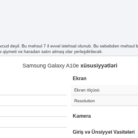
cud deyil. Bu məhsul 7 il əvvəl istehsal olunub. Bu səbəbdən məhsul 
 qiymeti və haradan satın almaq olar yerləşdiriləcək.
Samsung Galaxy A10e
xüsusiyyətləri
Ekran
Ekran ölçüsü
Resolution
Kamera
Giriş və Ünsiyyət Vasitələri