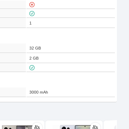
1
32 GB
2 GB
3000
mAh