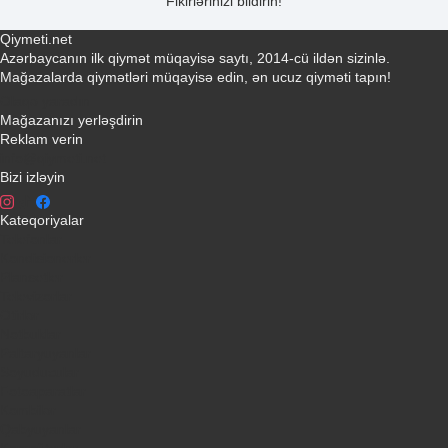
Fikirlərinizi bildirin!
Qiymeti.net
Azərbaycanın ilk qiymət müqayisə saytı, 2014-cü ildən sizinlə.
Mağazalarda qiymətləri müqayisə edin, ən ucuz qiyməti tapın!
Əlaqə yaradın
Mağazanızı yerləşdirin
Reklam verin
info@qiymeti.net
Bizi izləyin
Kateqoriyalar
Telefonlar
Kondisionerler
Plansetler
Televizorlar
Ətirlər
Notbuklar
Paltaryuyanlar
Soyuducular
Fotoaparatlar
Kombilər
Qabyuyanlar
Kompüterlər