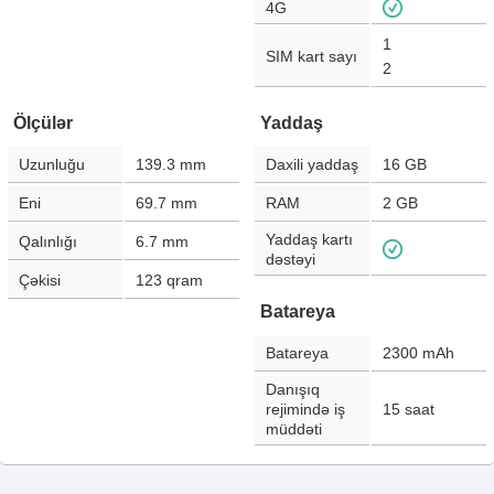
4G
1
SIM kart sayı
2
Ölçülər
Yaddaş
Uzunluğu
139.3
mm
Daxili yaddaş
16 GB
Eni
69.7
mm
RAM
2 GB
Yaddaş kartı
Qalınlığı
6.7
mm
dəstəyi
Çəkisi
123
qram
Batareya
Batareya
2300
mAh
Danışıq
rejimində iş
15
saat
müddəti