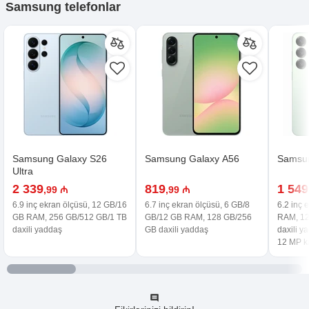
Samsung telefonlar
Samsung Galaxy S26
Samsung Galaxy A56
Samsun
Ultra
2 339
819
1 549
,99 ₼
,99 ₼
6.9 inç ekran ölçüsü, 12 GB/16
6.7 inç ekran ölçüsü, 6 GB/8
6.2 inç 
GB RAM, 256 GB/512 GB/1 TB
GB/12 GB RAM, 128 GB/256
RAM, 12
daxili yaddaş
GB daxili yaddaş
daxili y
12 MP 