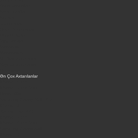
Oyun konsolları
Smart saatlar
Sobalar
Tozsoranlar
Robot tozsoranlar
Dondurucular
Mini Sobalar
Monitorlar
Monobloklar
Vertikal tozsoranlar
Yuyucu tozsoranlar
Qulaqlıqlar
Ən Çox Axtarılanlar
iPhone 16 Pro
iPhone 17 Pro Max
Honor X9d
Samsung Galaxy S26 Ultra
iPhone 13
Xiaomi Poco X7 Pro
iPhone 17 Pro
iPhone 16 Pro Max
Samsung Galaxy A56
iPhone 17