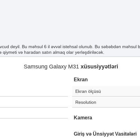
cud deyil. Bu məhsul 6 il əvvəl istehsal olunub. Bu səbəbdən məhsul 
 qiymeti və haradan satın almaq olar yerləşdiriləcək.
Samsung Galaxy M31
xüsusiyyətləri
Ekran
Ekran ölçüsü
Resolution
Kamera
Giriş və Ünsiyyət Vasitələri