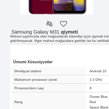
Samsung Galaxy M31
qiymeti
Məhsul saytımızda olan mağazalarda tükəndiyi üçün qiyməti möv
gətirilməyəcək. Əgər məhsul mağazalara gətirilər isə bu səhifədə
Ümumi Xüsusiyyətlər
Əməliyyat sistemi
Android 10
Maksimum prosessor sürəti
2.3 GHz
Prosessorların sayı
8
Ocean Blue
Rəng
Red
Space Black