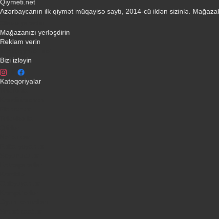
Qiymeti.net
Azərbaycanın ilk qiymət müqayisə saytı, 2014-cü ildən sizinlə. Mağazal
Əlaqə yaradın
Mağazanızı yerləşdirin
Reklam verin
info@qiymeti.net
Bizi izləyin
Kateqoriyalar
Telefonlar
Kondisionerler
Plansetler
Televizorlar
Ətirlər
Notbuklar
Paltaryuyanlar
Soyuducular
Fotoaparatlar
Kombilər
Qabyuyanlar
Kompüterlər
Oyun konsolları
Smart saatlar