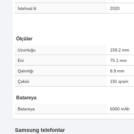
İstehsal ili
2020
Ölçülər
Uzunluğu
159.2
mm
Eni
75.1
mm
Qalınlığı
8.9
mm
Çəkisi
191
qram
Batareya
Batareya
6000
mAh
Samsung telefonlar