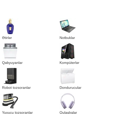
Ətirlər
Notbuklar
Qabyuyanlar
Kompüterlər
Robot tozsoranlar
Dondurucular
Yuyucu tozsoranlar
Qulaqlıqlar