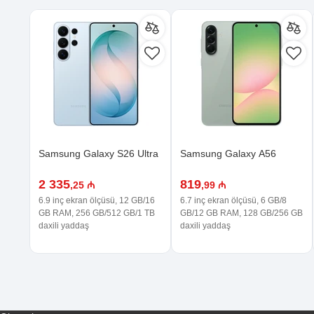
Samsung Galaxy S26 Ultra
Samsung Galaxy A56
2 335
819
,25 ₼
,99 ₼
6.9 inç ekran ölçüsü, 12 GB/16
6.7 inç ekran ölçüsü, 6 GB/8
GB RAM, 256 GB/512 GB/1 TB
GB/12 GB RAM, 128 GB/256 GB
daxili yaddaş
daxili yaddaş