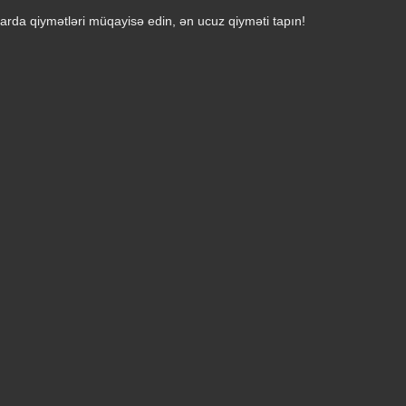
arda qiymətləri müqayisə edin, ən ucuz qiyməti tapın!