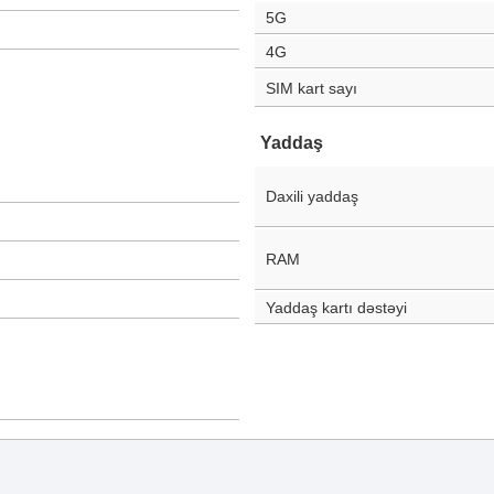
5G
4G
SIM kart sayı
Yaddaş
Daxili yaddaş
RAM
Yaddaş kartı dəstəyi