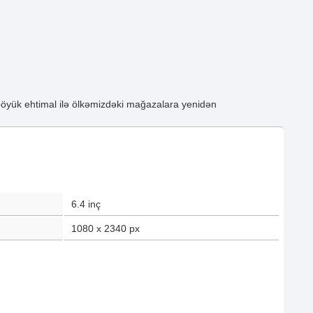
böyük ehtimal ilə ölkəmizdəki mağazalara yenidən
6.4
inç
1080 x 2340
px