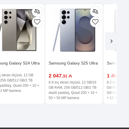
ung Galaxy S24 Ultra
Samsung Galaxy S25 Ultra
Samsung Ga
2 047
1 469
nç ekran ölçüsü, 12 GB
,31 ₼
,99 
256 GB/512 GB/1 TB
6.9 inç ekran ölçüsü, 12 GB/16
6.2 inç ekran 
i yaddaş, Quad 200 + 10 +
GB RAM, 256 GB/512 GB/1 TB
GB RAM, 128
12 MP kamera
daxili yaddaş, Quad 200 + 10 +
GB daxili yadd
50 + 50 MP kamera
+ 12 MP kame