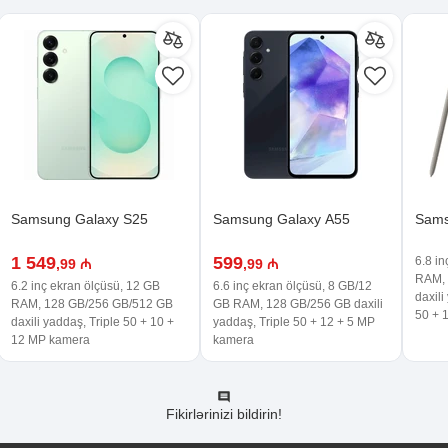
Samsung Galaxy S25
Samsung Galaxy A55
Sams
1 549
599
6.8 i
,99 ₼
,99 ₼
RAM, 
6.2 inç ekran ölçüsü, 12 GB
6.6 inç ekran ölçüsü, 8 GB/12
daxil
RAM, 128 GB/256 GB/512 GB
GB RAM, 128 GB/256 GB daxili
50 + 
daxili yaddaş, Triple 50 + 10 +
yaddaş, Triple 50 + 12 + 5 MP
12 MP kamera
kamera
Fikirlərinizi bildirin!