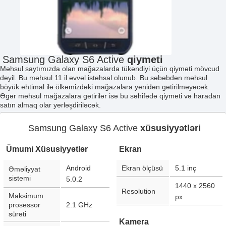
Samsung Galaxy S6 Active
qiymeti
Məhsul saytımızda olan mağazalarda tükəndiyi üçün qiyməti mövcud
deyil. Bu məhsul 11 il əvvəl istehsal olunub. Bu səbəbdən məhsul
böyük ehtimal ilə ölkəmizdəki mağazalara yenidən gətirilməyəcək.
Əgər məhsul mağazalara gətirilər isə bu səhifədə qiymeti və haradan
satın almaq olar yerləşdiriləcək.
Samsung Galaxy S6 Active
xüsusiyyətləri
Ümumi Xüsusiyyətlər
Ekran
Android
Ekran ölçüsü
5.1
inç
Əməliyyat
sistemi
5.0.2
1440 x 2560
Resolution
Maksimum
px
prosessor
2.1 GHz
sürəti
Kamera