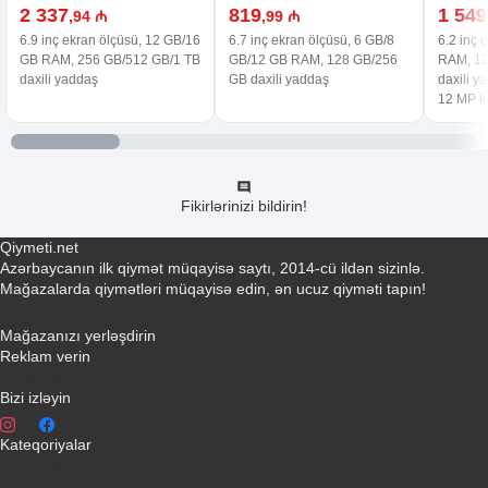
2 337
819
1 549
,94 ₼
,99 ₼
6.9 inç ekran ölçüsü, 12 GB/16
6.7 inç ekran ölçüsü, 6 GB/8
6.2 inç 
GB RAM, 256 GB/512 GB/1 TB
GB/12 GB RAM, 128 GB/256
RAM, 12
daxili yaddaş
GB daxili yaddaş
daxili y
12 MP 
Fikirlərinizi bildirin!
Qiymeti.net
Azərbaycanın ilk qiymət müqayisə saytı, 2014-cü ildən sizinlə.
Mağazalarda qiymətləri müqayisə edin, ən ucuz qiyməti tapın!
Əlaqə yaradın
Mağazanızı yerləşdirin
Reklam verin
info@qiymeti.net
Bizi izləyin
Kateqoriyalar
Telefonlar
Kondisionerler