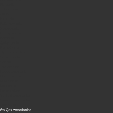
Plansetler
Televizorlar
Ətirlər
Notbuklar
Paltaryuyanlar
Soyuducular
Fotoaparatlar
Kombilər
Qabyuyanlar
Kompüterlər
Oyun konsolları
Smart saatlar
Sobalar
Tozsoranlar
Robot tozsoranlar
Dondurucular
Mini Sobalar
Monitorlar
Monobloklar
Vertikal tozsoranlar
Yuyucu tozsoranlar
Qulaqlıqlar
Ən Çox Axtarılanlar