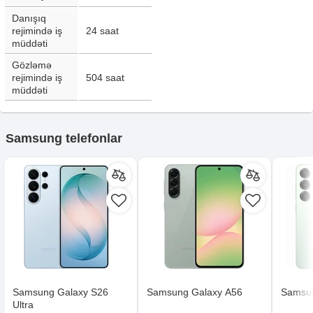
Danışıq
rejimində iş
24
saat
müddəti
Gözləmə
rejimində iş
504
saat
müddəti
Samsung telefonlar
Samsung Galaxy S26
Samsung Galaxy A56
Samsun
Ultra