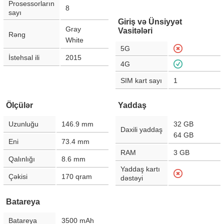
Prosessorların
8
sayı
Giriş və Ünsiyyət
Gray
Vasitələri
Rəng
White
5G
İstehsal ili
2015
4G
SIM kart sayı
1
Ölçülər
Yaddaş
Uzunluğu
146.9
mm
32 GB
Daxili yaddaş
64 GB
Eni
73.4
mm
RAM
3 GB
Qalınlığı
8.6
mm
Yaddaş kartı
Çəkisi
170
qram
dəstəyi
Batareya
Batareya
3500
mAh