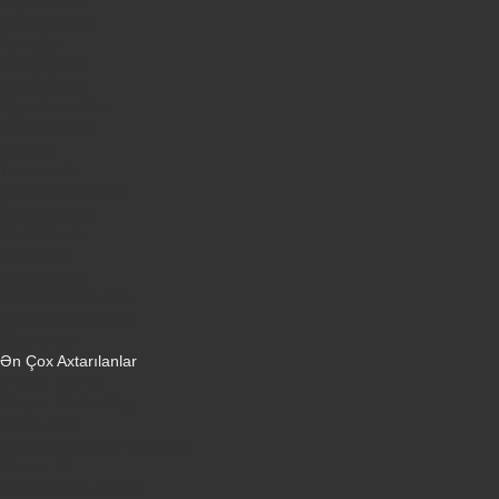
Soyuducular
Fotoaparatlar
Kombilər
Qabyuyanlar
Kompüterlər
Oyun konsolları
Smart saatlar
Sobalar
Tozsoranlar
Robot tozsoranlar
Dondurucular
Mini Sobalar
Monitorlar
Monobloklar
Vertikal tozsoranlar
Yuyucu tozsoranlar
Qulaqlıqlar
Ən Çox Axtarılanlar
iPhone 16 Pro
iPhone 17 Pro Max
Honor X9d
Samsung Galaxy S26 Ultra
iPhone 13
Xiaomi Poco X7 Pro