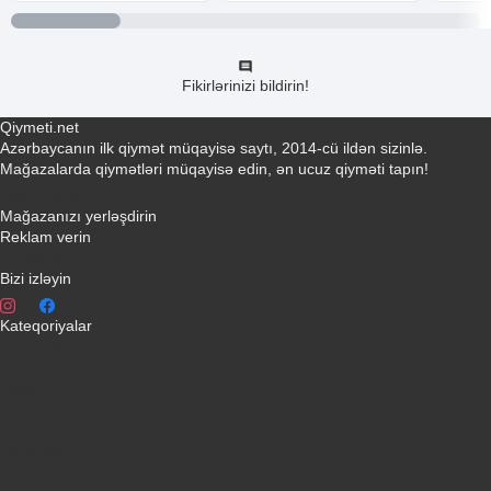
Fikirlərinizi bildirin!
Qiymeti.net
Azərbaycanın ilk qiymət müqayisə saytı, 2014-cü ildən sizinlə.
Mağazalarda qiymətləri müqayisə edin, ən ucuz qiyməti tapın!
Əlaqə yaradın
Mağazanızı yerləşdirin
Reklam verin
info@qiymeti.net
Bizi izləyin
Kateqoriyalar
Telefonlar
Kondisionerler
Plansetler
Televizorlar
Ətirlər
Notbuklar
Paltaryuyanlar