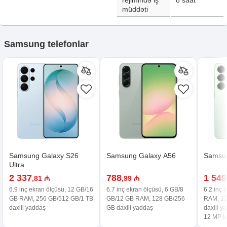
rejimində iş
8
saat
müddəti
Samsung telefonlar
Samsung Galaxy S26
Samsung Galaxy A56
Samsun
Ultra
2 337
788
1 549
,81 ₼
,99 ₼
6.9 inç ekran ölçüsü, 12 GB/16
6.7 inç ekran ölçüsü, 6 GB/8
6.2 inç 
GB RAM, 256 GB/512 GB/1 TB
GB/12 GB RAM, 128 GB/256
RAM, 12
daxili yaddaş
GB daxili yaddaş
daxili y
12 MP 