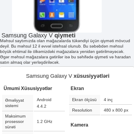
Samsung Galaxy V
qiymeti
Məhsul saytımızda olan mağazalarda tükəndiyi üçün qiyməti mövcud
deyil. Bu məhsul 12 il əvvəl istehsal olunub. Bu səbəbdən məhsul
böyük ehtimal ilə ölkəmizdəki mağazalara yenidən gətirilməyəcək.
Əgər məhsul mağazalara gətirilər isə bu səhifədə qiymeti və haradan
satın almaq olar yerləşdiriləcək.
Samsung Galaxy V
xüsusiyyətləri
Ümumi Xüsusiyyətlər
Ekran
Android
Ekran ölçüsü
4
inç
Əməliyyat
sistemi
4.4.2
Resolution
480 x 800
px
Maksimum
prosessor
1.2 GHz
Kamera
sürəti