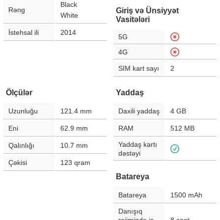
Black
Rəng
Giriş və Ünsiyyət
White
Vasitələri
İstehsal ili
2014
5G
4G
SIM kart sayı
2
Ölçülər
Yaddaş
Uzunluğu
121.4
mm
Daxili yaddaş
4 GB
Eni
62.9
mm
RAM
512 MB
Yaddaş kartı
Qalınlığı
10.7
mm
dəstəyi
Çəkisi
123
qram
Batareya
Batareya
1500
mAh
Danışıq