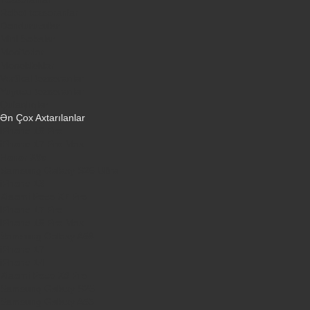
Robot tozsoranlar
Dondurucular
Mini Sobalar
Monitorlar
Monobloklar
Vertikal tozsoranlar
Yuyucu tozsoranlar
Qulaqlıqlar
Ən Çox Axtarılanlar
iPhone 16 Pro
iPhone 17 Pro Max
Honor X9d
Samsung Galaxy S26 Ultra
iPhone 13
Xiaomi Poco X7 Pro
iPhone 17 Pro
iPhone 16 Pro Max
Samsung Galaxy A56
iPhone 17
iPhone 14
Xiaomi Poco X8 Pro
Samsung Galaxy S25
Samsung Galaxy A55