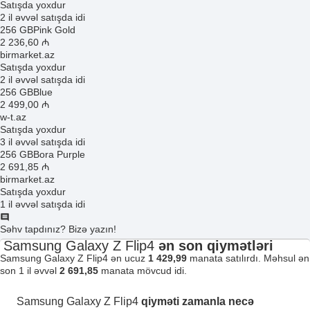
Satışda yoxdur
2 il əvvəl satışda idi
256 GB
Pink Gold
2 236
,60
₼
birmarket.az
Satışda yoxdur
2 il əvvəl satışda idi
256 GB
Blue
2 499
,00
₼
w-t.az
Satışda yoxdur
3 il əvvəl satışda idi
256 GB
Bora Purple
2 691
,85
₼
birmarket.az
Satışda yoxdur
1 il əvvəl satışda idi
Səhv tapdınız? Bizə yazın!
Samsung Galaxy Z Flip4
ən son qiymətləri
Samsung Galaxy Z Flip4 ən ucuz
1 429,99
manata satılırdı. Məhsul ən
son 1 il əvvəl
2 691,85
manata mövcud idi.
Samsung Galaxy Z Flip4
qiyməti zamanla necə