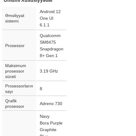
Ümumi Xüsusiyyətlər
Android 12
Əməliyyat
One UI
sistemi
6.1.1
Qualcomm
SM8475
Prosessor
Snapdragon
8+ Gen 1
Maksimum
prosessor
3.19 GHz
sürəti
Prosessorların
8
sayı
Qrafik
Adreno 730
prosessor
Navy
Bora Purple
Graphite