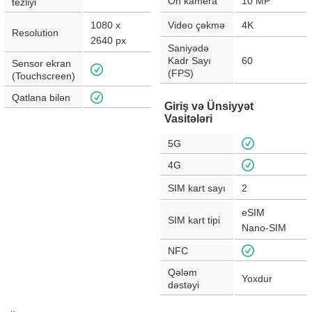
Ön kamera
10
MP
tezliyi
1080 x
Video çəkmə
4K
Resolution
2640
px
Saniyədə
Kadr Sayı
60
Sensor ekran
(FPS)
(Touchscreen)
Qatlana bilən
Giriş və Ünsiyyət
Vasitələri
5G
4G
SIM kart sayı
2
eSIM
SIM kart tipi
Nano-SIM
NFC
Qələm
Yoxdur
dəstəyi