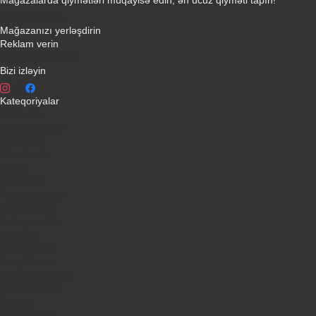
Əlaqə yaradın
Mağazanızı yerləşdirin
Reklam verin
info@qiymeti.net
Bizi izləyin
Kateqoriyalar
Telefonlar
Kondisionerler
Plansetler
Televizorlar
Ətirlər
Notbuklar
Paltaryuyanlar
Soyuducular
Fotoaparatlar
Kombilər
Qabyuyanlar
Kompüterlər
Oyun konsolları
Smart saatlar
Sobalar
Tozsoranlar