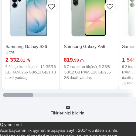
Samsung Galaxy S26
Samsung Galaxy A56
Samsun
Ultra
2 332
819
1 549
,01 ₼
,99 ₼
6.9 inç ekran ölçüsü, 12 GB/16
6.7 inç ekran ölçüsü, 6 GB/8
6.2 inç 
GB RAM, 256 GB/512 GB/1 TB
GB/12 GB RAM, 128 GB/256
RAM, 12
daxili yaddaş
GB daxili yaddaş
daxili y
12 MP 
Fikirlərinizi bildirin!
Qiymeti.net
Azərbaycanın ilk qiymət müqayisə saytı, 2014-cü ildən sizinlə.
Mağazalarda qiymətləri müqayisə edin, ən ucuz qiyməti tapın!