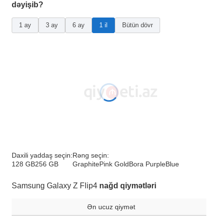
dəyişib?
1 ay
3 ay
6 ay
1 il
Bütün dövr
Daxili yaddaş seçin:
Rəng seçin:
128 GB
256 GB
Graphite
Pink Gold
Bora Purple
Blue
Samsung Galaxy Z Flip4
nağd qiymətləri
Ən ucuz qiymət