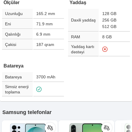
Ölçülər
Yaddaş
Uzunluğu
165.2
mm
128 GB
Daxili yaddaş
256 GB
Eni
71.9
mm
512 GB
Qalınlığı
6.9
mm
RAM
8 GB
Çəkisi
187
qram
Yaddaş kartı
dəstəyi
Batareya
Batareya
3700
mAh
Simsiz enerji
toplama
Samsung telefonlar