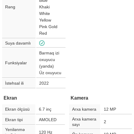
Blue
Rəng
Khaki
White
Yellow
Pink Gold
Red
Suya davamlı
Barmaq izi
oxuyucu
Funksiyalar
(yanda)
Üz oxuyucu
İstehsal ili
2022
Ekran
Kamera
Ekran ölçüsü
6.7
inç
Arxa kamera
12
MP
Arxa kamera
Ekran tipi
AMOLED
2
sayı
Yenilənmə
120
Hz