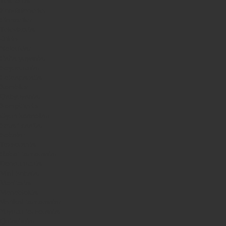
Telefonlar
Kondisionerler
Plansetler
Televizorlar
Ətirlər
Notbuklar
Paltaryuyanlar
Soyuducular
Fotoaparatlar
Kombilər
Qabyuyanlar
Kompüterlər
Oyun konsolları
Smart saatlar
Sobalar
Tozsoranlar
Robot tozsoranlar
Dondurucular
Mini Sobalar
Monitorlar
Monobloklar
Vertikal tozsoranlar
Yuyucu tozsoranlar
Qulaqlıqlar