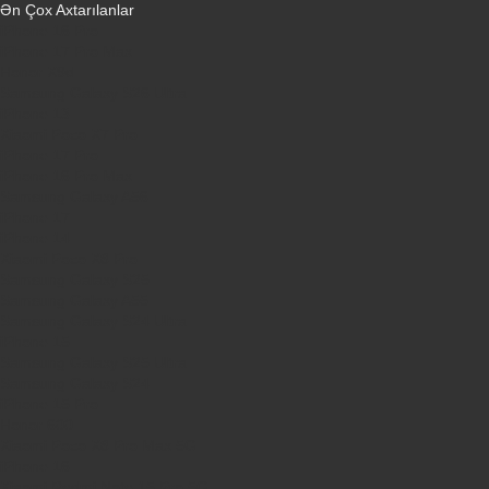
Ən Çox Axtarılanlar
iPhone 16 Pro
iPhone 17 Pro Max
Honor X9d
Samsung Galaxy S26 Ultra
iPhone 13
Xiaomi Poco X7 Pro
iPhone 17 Pro
iPhone 16 Pro Max
Samsung Galaxy A56
iPhone 17
iPhone 14
Xiaomi Poco X8 Pro
Samsung Galaxy S25
Samsung Galaxy A55
Samsung Galaxy S24 Ultra
iPhone 15
Samsung Galaxy S25 Ultra
Samsung Galaxy S24
iPhone 15 Pro
Honor 600
Xiaomi Poco X8 Pro Max 5G
iPhone 16
Xiaomi Redmi Note 15 Pro 5G