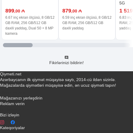
5G
899
879
1 519
,00 ₼
,00 ₼
6.67 inç ekran ölçüsü, 8 GB/12
6.59 inç ekran ölçüsü, 8 GB/12
6.83 inç
GB RAM, 256 GB/512 GB
GB RAM, 256 GB/512 GB
RAM, 25
daxili yaddaş, Dual 50 + 8 MP
daxili yaddaş
yaddaş
kamera
Fikirlərinizi bildirin!
Qiymeti.net
Azərbaycanın ilk qiymət müqayisə saytı, 2014-cü ildən sizinlə.
Mağazalarda qiymətləri müqayisə edin, ən ucuz qiyməti tapın!
Əlaqə yaradın
Mağazanızı yerləşdirin
Reklam verin
info@qiymeti.net
Bizi izləyin
Kateqoriyalar