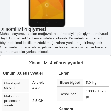
Xiaomi Mi 4
qiymeti
Məhsul saytımızda olan mağazalarda tükəndiyi üçün qiyməti mövcud
deyil. Bu məhsul 12 il əvvəl istehsal olunub. Bu səbəbdən məhsul
böyük ehtimal ilə ölkəmizdəki mağazalara yenidən gətirilməyəcək.
Əgər məhsul mağazalara gətirilər isə bu səhifədə qiymeti və haradan
satın almaq olar yerləşdiriləcək.
Xiaomi Mi 4
xüsusiyyətləri
Ümumi Xüsusiyyətlər
Ekran
Android
Ekran ölçüsü
5.0
inç
Əməliyyat
sistemi
4.4.3
1080 x 1920
Resolution
Maksimum
px
prosessor
2.5 GHz
sürəti
Kamera