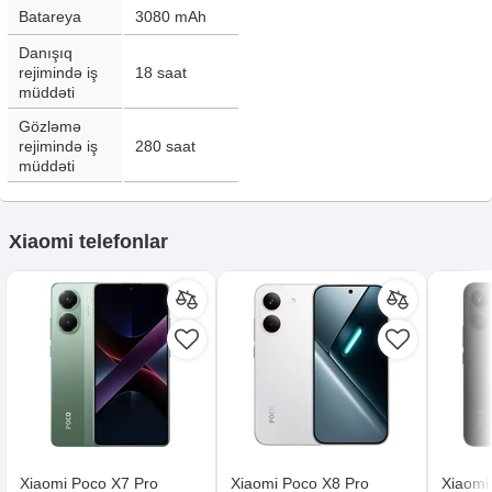
Batareya
3080
mAh
Danışıq
rejimində iş
18
saat
müddəti
Gözləmə
rejimində iş
280
saat
müddəti
Xiaomi telefonlar
Xiaomi Poco X7 Pro
Xiaomi Poco X8 Pro
Xiaomi