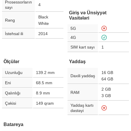
Prosessorların
4
sayı
Giriş və Ünsiyyət
Black
Vasitələri
Rəng
White
5G
İstehsal ili
2014
4G
SIM kart sayı
1
Ölçülər
Yaddaş
Uzunluğu
139.2
mm
16 GB
Daxili yaddaş
64 GB
Eni
68.5
mm
2 GB
RAM
Qalınlığı
8.9
mm
3 GB
Çəkisi
149
qram
Yaddaş kartı
dəstəyi
Batareya