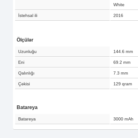
White
İstehsal ili
2016
Ölçülər
Uzunluğu
144.6
mm
Eni
69.2
mm
Qalınlığı
7.3
mm
Çəkisi
129
qram
Batareya
Batareya
3000
mAh