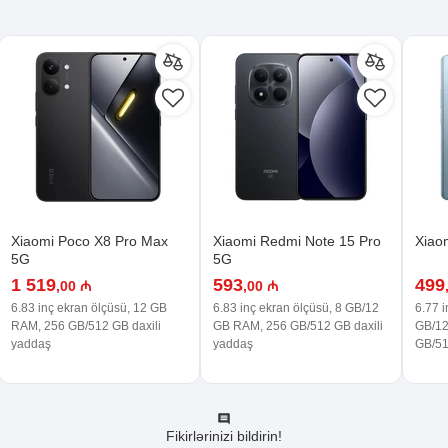
Xiaomi Poco X8 Pro Max
Xiaomi Redmi Note 15 Pro
Xiao
5G
5G
1 519
593
499
,00 ₼
,00 ₼
6.83 inç ekran ölçüsü, 12 GB
6.83 inç ekran ölçüsü, 8 GB/12
6.77 i
RAM, 256 GB/512 GB daxili
GB RAM, 256 GB/512 GB daxili
GB/12
yaddaş
yaddaş
GB/51
Fikirlərinizi bildirin!