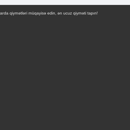
arda qiymətləri müqayisə edin, ən ucuz qiyməti tapın!