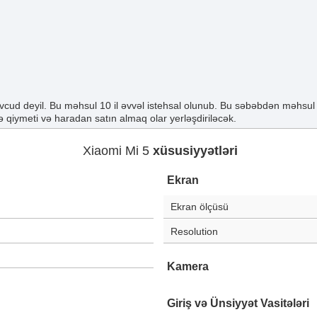
cud deyil. Bu məhsul 10 il əvvəl istehsal olunub. Bu səbəbdən məhsul
 qiymeti və haradan satın almaq olar yerləşdiriləcək.
Xiaomi Mi 5
xüsusiyyətləri
Ekran
Ekran ölçüsü
Resolution
Kamera
Giriş və Ünsiyyət Vasitələri