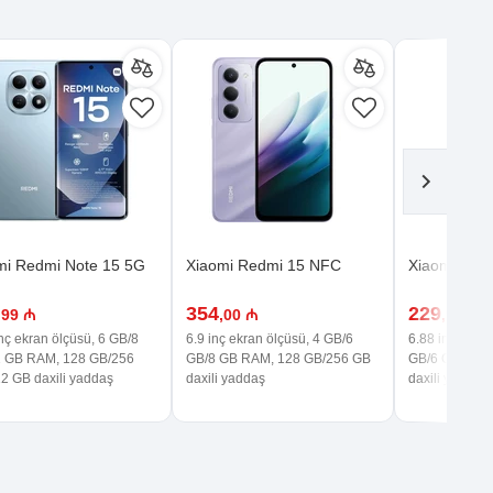
mi Redmi Note 15 5G
Xiaomi Redmi 15 NFC
Xiaomi Red
354
229
,99 ₼
,00 ₼
,99 ₼
nç ekran ölçüsü, 6 GB/8
6.9 inç ekran ölçüsü, 4 GB/6
6.88 inç ekran
 GB RAM, 128 GB/256
GB/8 GB RAM, 128 GB/256 GB
GB/6 GB RAM
2 GB daxili yaddaş
daxili yaddaş
daxili yaddaş