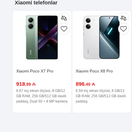
Xiaomi telefonlar
Xiaomi Poco X7 Pro
Xiaomi Poco X8 Pro
918
896
,99 ₼
,40 ₼
6.67 inç ekran ölçüsü, 8 GB/12
6.59 inç ekran ölçüsü, 8 GB/12
GB RAM, 256 GB/512 GB daxili
GB RAM, 256 GB/512 GB daxili
yaddaş, Dual 50 + 8 MP kamera
yaddaş