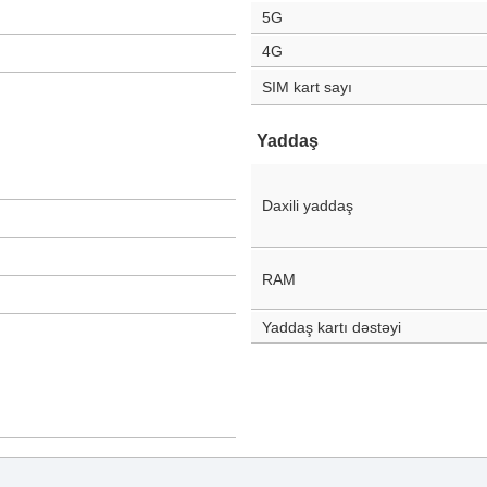
5G
4G
SIM kart sayı
Yaddaş
Daxili yaddaş
RAM
Yaddaş kartı dəstəyi