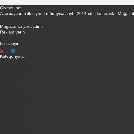
Qiymeti.net
Azərbaycanın ilk qiymət müqayisə saytı, 2014-cü ildən sizinlə. Mağazal
Əlaqə yaradın
Mağazanızı yerləşdirin
Reklam verin
info@qiymeti.net
Bizi izləyin
Kateqoriyalar
Telefonlar
Kondisionerler
Plansetler
Televizorlar
Ətirlər
Notbuklar
Paltaryuyanlar
Soyuducular
Fotoaparatlar
Kombilər
Qabyuyanlar
Kompüterlər
Oyun konsolları