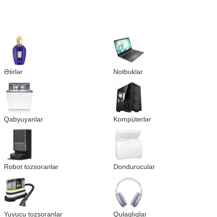
Ətirlər
Notbuklar
Qabyuyanlar
Kompüterlər
Robot tozsoranlar
Dondurucular
Yuyucu tozsoranlar
Qulaqlıqlar