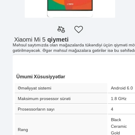
Xiaomi Mi 5
qiymeti
Məhsul saytımızda olan mağazalarda tükəndiyi üçün qiyməti möv
gətirilməyəcək. Əgər məhsul mağazalara gətirilər isə bu səhifədə
Ümumi Xüsusiyyətlər
Əməliyyat sistemi
Android 6.0
Maksimum prosessor sürəti
1.8 GHz
Prosessorların sayı
4
Black
Ceramic
Rəng
Gold