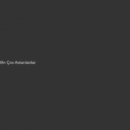
Smart saatlar
Sobalar
Tozsoranlar
Robot tozsoranlar
Dondurucular
Mini Sobalar
Monitorlar
Monobloklar
Vertikal tozsoranlar
Yuyucu tozsoranlar
Qulaqlıqlar
Ən Çox Axtarılanlar
iPhone 16 Pro
iPhone 17 Pro Max
Honor X9d
Samsung Galaxy S26 Ultra
iPhone 13
Xiaomi Poco X7 Pro
iPhone 17 Pro
iPhone 16 Pro Max
Samsung Galaxy A56
iPhone 17
iPhone 14
Xiaomi Poco X8 Pro