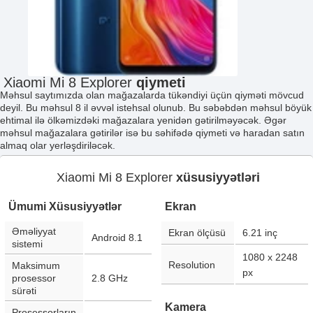
Xiaomi Mi 8 Explorer
qiymeti
Məhsul saytımızda olan mağazalarda tükəndiyi üçün qiyməti mövcud
deyil. Bu məhsul 8 il əvvəl istehsal olunub. Bu səbəbdən məhsul böyük
ehtimal ilə ölkəmizdəki mağazalara yenidən gətirilməyəcək. Əgər
məhsul mağazalara gətirilər isə bu səhifədə qiymeti və haradan satın
almaq olar yerləşdiriləcək.
Xiaomi Mi 8 Explorer
xüsusiyyətləri
Ümumi Xüsusiyyətlər
Ekran
Əməliyyat
Ekran ölçüsü
6.21
inç
Android 8.1
sistemi
1080 x 2248
Resolution
Maksimum
px
prosessor
2.8 GHz
sürəti
Kamera
Prosessorların