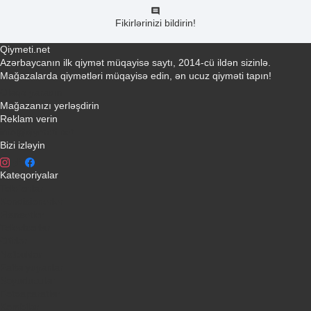
Fikirlərinizi bildirin!
Qiymeti.net
Azərbaycanın ilk qiymət müqayisə saytı, 2014-cü ildən sizinlə.
Mağazalarda qiymətləri müqayisə edin, ən ucuz qiyməti tapın!
Əlaqə yaradın
Mağazanızı yerləşdirin
Reklam verin
info@qiymeti.net
Bizi izləyin
Kateqoriyalar
Telefonlar
Kondisionerler
Plansetler
Televizorlar
Ətirlər
Notbuklar
Paltaryuyanlar
Soyuducular
Fotoaparatlar
Kombilər