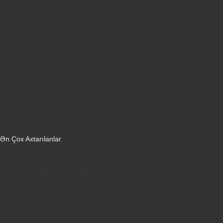
Qabyuyanlar
Kompüterlər
Oyun konsolları
Smart saatlar
Sobalar
Tozsoranlar
Robot tozsoranlar
Dondurucular
Mini Sobalar
Monitorlar
Monobloklar
Vertikal tozsoranlar
Yuyucu tozsoranlar
Qulaqlıqlar
Ən Çox Axtarılanlar
iPhone 16 Pro
iPhone 17 Pro Max
Honor X9d
Samsung Galaxy S26 Ultra
iPhone 13
Xiaomi Poco X7 Pro
iPhone 17 Pro
iPhone 16 Pro Max