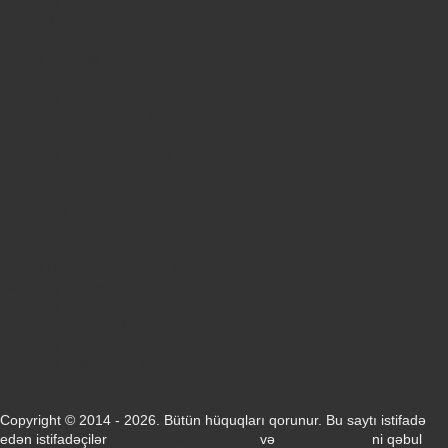
Samsung Galaxy A56
iPhone 17
iPhone 14
Xiaomi Poco X8 Pro
Samsung Galaxy S25
Samsung Galaxy A55
Samsung Galaxy S24 Ultra
iPhone 15
Samsung Galaxy S25 Ultra
Samsung Galaxy S24
iPhone 15 Pro
Honor 600
Xiaomi Poco X8 Pro Max 5G
iPhone 16
Xiaomi Redmi Note 15 Pro 5G
Samsung Galaxy A57 5G
Samsung Galaxy A26
Samsung Galaxy A15
Samsung Galaxy A16 4G
Samsung Galaxy A17 5G
Samsung Galaxy A35
Honor X8d
Copyright © 2014 - 2026. Bütün hüquqları qorunur. Bu saytı istifadə
edən istifadəçilər
Konfidensiallıq Siyasəti
və
Xidmət Şərtləri
ni qəbul