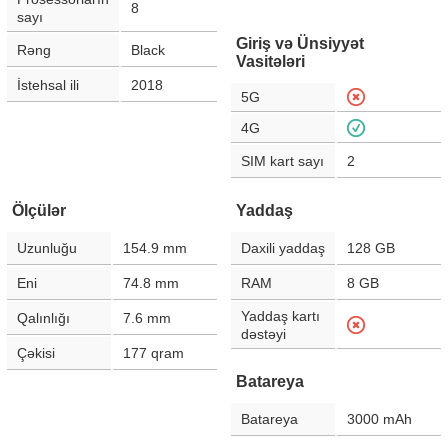
8
sayı
Giriş və Ünsiyyət
Rəng
Black
Vasitələri
İstehsal ili
2018
5G
4G
SIM kart sayı
2
Ölçülər
Yaddaş
Uzunluğu
154.9
mm
Daxili yaddaş
128 GB
Eni
74.8
mm
RAM
8 GB
Yaddaş kartı
Qalınlığı
7.6
mm
dəstəyi
Çəkisi
177
qram
Batareya
Batareya
3000
mAh