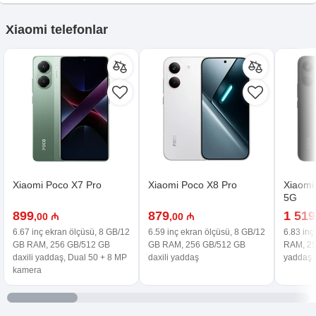
Xiaomi telefonlar
Xiaomi Poco X7 Pro
Xiaomi Poco X8 Pro
Xiaomi
5G
899
879
1 519
,00 ₼
,00 ₼
6.67 inç ekran ölçüsü, 8 GB/12
6.59 inç ekran ölçüsü, 8 GB/12
6.83 inç
GB RAM, 256 GB/512 GB
GB RAM, 256 GB/512 GB
RAM, 25
daxili yaddaş, Dual 50 + 8 MP
daxili yaddaş
yaddaş
kamera