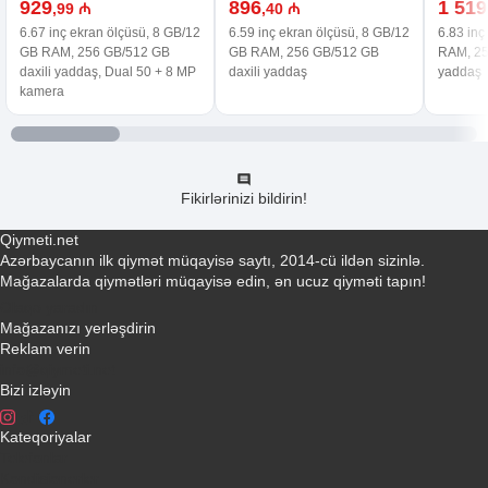
929
896
1 519
,99 ₼
,40 ₼
6.67 inç ekran ölçüsü, 8 GB/12
6.59 inç ekran ölçüsü, 8 GB/12
6.83 inç
GB RAM, 256 GB/512 GB
GB RAM, 256 GB/512 GB
RAM, 25
daxili yaddaş, Dual 50 + 8 MP
daxili yaddaş
yaddaş
kamera
Fikirlərinizi bildirin!
Qiymeti.net
Azərbaycanın ilk qiymət müqayisə saytı, 2014-cü ildən sizinlə.
Mağazalarda qiymətləri müqayisə edin, ən ucuz qiyməti tapın!
Əlaqə yaradın
Mağazanızı yerləşdirin
Reklam verin
info@qiymeti.net
Bizi izləyin
Kateqoriyalar
Telefonlar
Kondisionerler