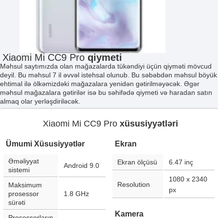
Xiaomi Mi CC9 Pro
qiymeti
Məhsul saytımızda olan mağazalarda tükəndiyi üçün qiyməti mövcud
deyil. Bu məhsul 7 il əvvəl istehsal olunub. Bu səbəbdən məhsul böyük
ehtimal ilə ölkəmizdəki mağazalara yenidən gətirilməyəcək. Əgər
məhsul mağazalara gətirilər isə bu səhifədə qiymeti və haradan satın
almaq olar yerləşdiriləcək.
Xiaomi Mi CC9 Pro
xüsusiyyətləri
Ümumi Xüsusiyyətlər
Ekran
Əməliyyat
Ekran ölçüsü
6.47
inç
Android 9.0
sistemi
1080 x 2340
Resolution
Maksimum
px
prosessor
1.8 GHz
sürəti
Kamera
Prosessorların