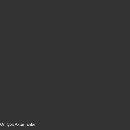
Plansetler
Televizorlar
Ətirlər
Notbuklar
Paltaryuyanlar
Soyuducular
Fotoaparatlar
Kombilər
Qabyuyanlar
Kompüterlər
Oyun konsolları
Smart saatlar
Sobalar
Tozsoranlar
Robot tozsoranlar
Dondurucular
Mini Sobalar
Monitorlar
Monobloklar
Vertikal tozsoranlar
Yuyucu tozsoranlar
Qulaqlıqlar
Ən Çox Axtarılanlar
iPhone 16 Pro