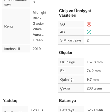
8
sayı
Giriş və Ünsiyyət
Midnight
Vasitələri
Black
Glacier
5G
Rəng
White
4G
Aurora
Green
SIM kart sayı
2
İstehsal ili
2019
Ölçülər
Uzunluğu
157.8
mm
Eni
74.2
mm
Qalınlığı
9.7
mm
Çəkisi
208
qram
Yaddaş
Batareya
128 GB
Batareya
5260
mAh