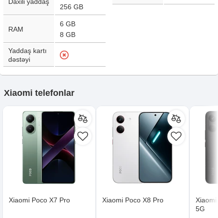
Daxili yaddaş
256 GB
6 GB
RAM
8 GB
Yaddaş kartı
dəstəyi
Xiaomi telefonlar
Xiaomi Poco X7 Pro
Xiaomi Poco X8 Pro
Xiaomi
5G