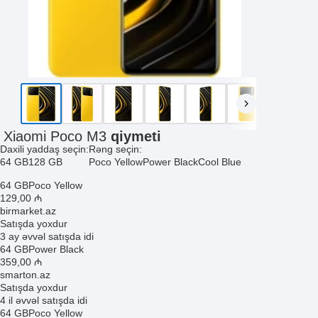
Xiaomi Poco M3
qiymeti
Daxili yaddaş seçin:
Rəng seçin:
64 GB
128 GB
Poco Yellow
Power Black
Cool Blue
64 GB
Poco Yellow
129
,00
₼
birmarket.az
Satışda yoxdur
3 ay əvvəl satışda idi
64 GB
Power Black
359
,00
₼
smarton.az
Satışda yoxdur
4 il əvvəl satışda idi
64 GB
Poco Yellow