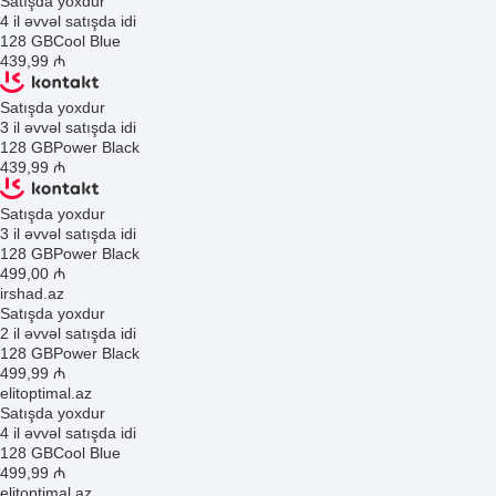
Satışda yoxdur
4 il əvvəl satışda idi
128 GB
Cool Blue
439
,99
₼
Satışda yoxdur
3 il əvvəl satışda idi
128 GB
Power Black
439
,99
₼
Satışda yoxdur
3 il əvvəl satışda idi
128 GB
Power Black
499
,00
₼
irshad.az
Satışda yoxdur
2 il əvvəl satışda idi
128 GB
Power Black
499
,99
₼
elitoptimal.az
Satışda yoxdur
4 il əvvəl satışda idi
128 GB
Cool Blue
499
,99
₼
elitoptimal.az