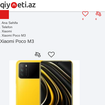
0
0
Ana Səhifə
Telefon
Xiaomi
Xiaomi Poco M3
Xiaomi Poco M3