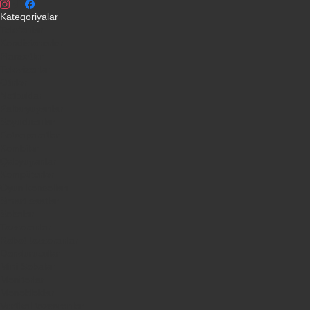
Kateqoriyalar
Telefonlar
Kondisionerler
Plansetler
Televizorlar
Ətirlər
Notbuklar
Paltaryuyanlar
Soyuducular
Fotoaparatlar
Kombilər
Qabyuyanlar
Kompüterlər
Oyun konsolları
Smart saatlar
Sobalar
Tozsoranlar
Robot tozsoranlar
Dondurucular
Mini Sobalar
Monitorlar
Monobloklar
Vertikal tozsoranlar