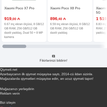
Xiaomi Poco X7 Pro
Xiaomi Poco X8 Pro
Xiaomi
5G
919
896
1 519
,00 ₼
,40 ₼
6.67 inç ekran ölçüsü, 8 GB/12
6.59 inç ekran ölçüsü, 8 GB/12
6.83 inç
GB RAM, 256 GB/512 GB
GB RAM, 256 GB/512 GB
RAM, 25
daxili yaddaş, Dual 50 + 8 MP
daxili yaddaş
yaddaş
kamera
Fikirlərinizi bildirin!
Qiymeti.net
Azərbaycanın ilk qiymət müqayisə saytı, 2014-cü ildən sizinlə.
Mağazalarda qiymətləri müqayisə edin, ən ucuz qiyməti tapın!
Əlaqə yaradın
Mağazanızı yerləşdirin
Reklam verin
info@qiymeti.net
Bizi izləyin