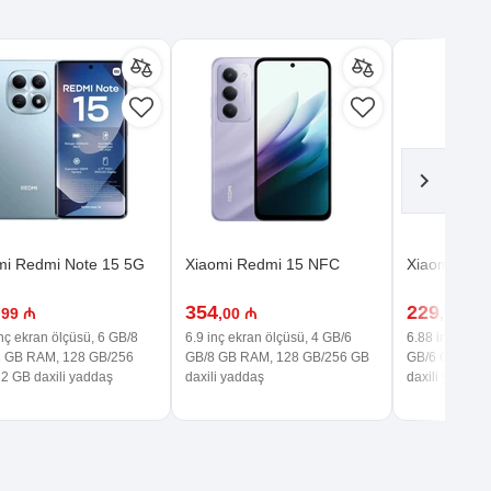
mi Redmi Note 15 5G
Xiaomi Redmi 15 NFC
Xiaomi Red
354
229
,99 ₼
,00 ₼
,99 ₼
nç ekran ölçüsü, 6 GB/8
6.9 inç ekran ölçüsü, 4 GB/6
6.88 inç ekran
 GB RAM, 128 GB/256
GB/8 GB RAM, 128 GB/256 GB
GB/6 GB RAM
2 GB daxili yaddaş
daxili yaddaş
daxili yaddaş