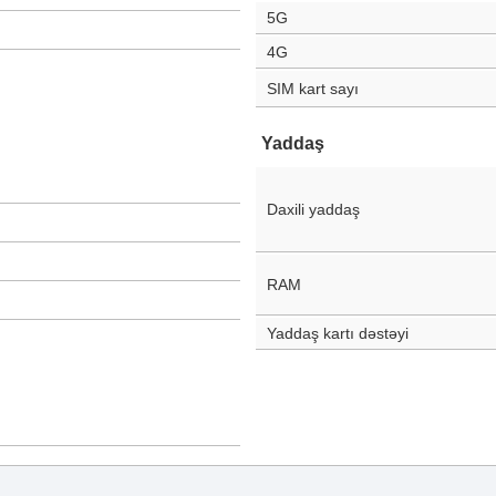
5G
4G
SIM kart sayı
Yaddaş
Daxili yaddaş
RAM
Yaddaş kartı dəstəyi