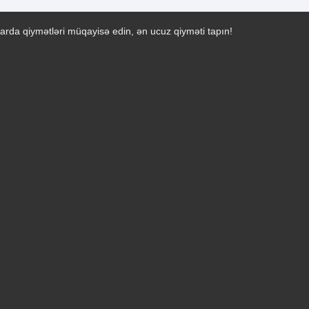
arda qiymətləri müqayisə edin, ən ucuz qiyməti tapın!