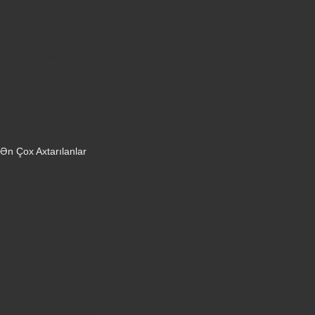
Smart saatlar
Sobalar
Tozsoranlar
Robot tozsoranlar
Dondurucular
Mini Sobalar
Monitorlar
Monobloklar
Vertikal tozsoranlar
Yuyucu tozsoranlar
Qulaqlıqlar
Ən Çox Axtarılanlar
iPhone 16 Pro
iPhone 17 Pro Max
Honor X9d
Samsung Galaxy S26 Ultra
iPhone 13
Xiaomi Poco X7 Pro
iPhone 17 Pro
iPhone 16 Pro Max
Samsung Galaxy A56
iPhone 17
iPhone 14
Xiaomi Poco X8 Pro