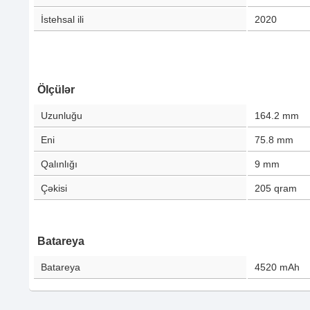
İstehsal ili
2020
Ölçülər
Uzunluğu
164.2
mm
Eni
75.8
mm
Qalınlığı
9
mm
Çəkisi
205
qram
Batareya
Batareya
4520
mAh