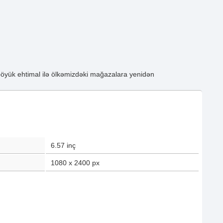
böyük ehtimal ilə ölkəmizdəki mağazalara yenidən
6.57
inç
1080 x 2400
px