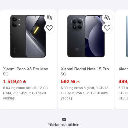
Xiaomi Poco X8 Pro Max
Xiaomi Redmi Note 15 Pro
Xiao
5G
5G
1 519
592
499
,00 ₼
,99 ₼
6.83 inç ekran ölçüsü, 12 GB
6.83 inç ekran ölçüsü, 8 GB/12
6.77 i
RAM, 256 GB/512 GB daxili
GB RAM, 256 GB/512 GB daxili
GB/12
yaddaş
yaddaş
GB/51
Fikirlərinizi bildirin!