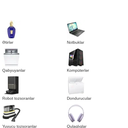
Ətirlər
Notbuklar
Qabyuyanlar
Kompüterlər
Robot tozsoranlar
Dondurucular
Yuyucu tozsoranlar
Qulaqlıqlar