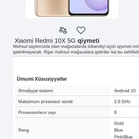
Xiaomi Redmi 10X 5G
qiymeti
Məhsul saytımızda olan mağazalarda tükəndiyi üçün qiyməti möv
gətirilməyəcək. Əgər məhsul mağazalara gətirilər isə bu səhifədə
Ümumi Xüsusiyyətlər
Əməliyyat sistemi
Android 10
Maksimum prosessor sürəti
2.6 GHz
Prosessorların sayı
8
Gold
Rəng
Blue
Pink/Blue