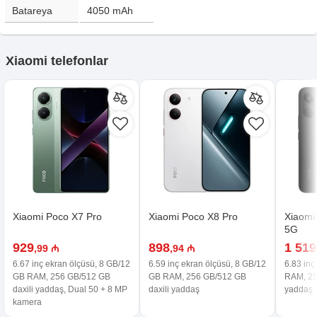
Batareya
4050
mAh
Xiaomi telefonlar
Xiaomi Poco X7 Pro
Xiaomi Poco X8 Pro
Xiaomi
5G
929
898
1 519
,99 ₼
,94 ₼
6.67 inç ekran ölçüsü, 8 GB/12
6.59 inç ekran ölçüsü, 8 GB/12
6.83 inç
GB RAM, 256 GB/512 GB
GB RAM, 256 GB/512 GB
RAM, 25
daxili yaddaş, Dual 50 + 8 MP
daxili yaddaş
yaddaş
kamera