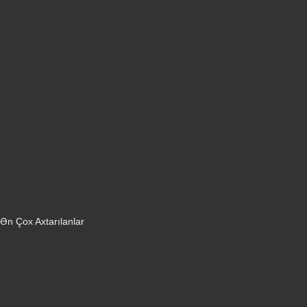
Fotoaparatlar
Kombilər
Qabyuyanlar
Kompüterlər
Oyun konsolları
Smart saatlar
Sobalar
Tozsoranlar
Robot tozsoranlar
Dondurucular
Mini Sobalar
Monitorlar
Monobloklar
Vertikal tozsoranlar
Yuyucu tozsoranlar
Qulaqlıqlar
Ən Çox Axtarılanlar
iPhone 16 Pro
iPhone 17 Pro Max
Honor X9d
Samsung Galaxy S26 Ultra
iPhone 13
Xiaomi Poco X7 Pro