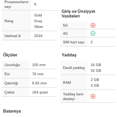
Prosessorların
6
sayı
Giriş və Ünsiyyət
Gold
Vasitələri
Rəng
Gray
5G
Silver
4G
İstehsal ili
2016
SIM kart sayı
2
Ölçülər
Yaddaş
Uzunluğu
150
mm
16 GB
Daxili yaddaş
32 GB
Eni
76
mm
2 GB
RAM
Qalınlığı
8.65
mm
3 GB
Çəkisi
164
qram
Yaddaş kartı
dəstəyi
Batareya