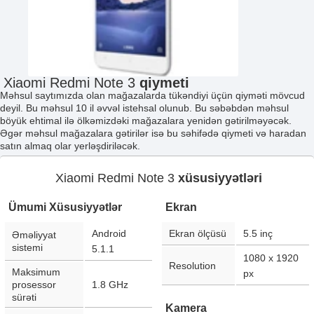
Xiaomi Redmi Note 3
qiymeti
Məhsul saytımızda olan mağazalarda tükəndiyi üçün qiyməti mövcud
deyil. Bu məhsul 10 il əvvəl istehsal olunub. Bu səbəbdən məhsul
böyük ehtimal ilə ölkəmizdəki mağazalara yenidən gətirilməyəcək.
Əgər məhsul mağazalara gətirilər isə bu səhifədə qiymeti və haradan
satın almaq olar yerləşdiriləcək.
Xiaomi Redmi Note 3
xüsusiyyətləri
Ümumi Xüsusiyyətlər
Ekran
Android
Ekran ölçüsü
5.5
inç
Əməliyyat
sistemi
5.1.1
1080 x 1920
Resolution
Maksimum
px
prosessor
1.8 GHz
sürəti
Kamera