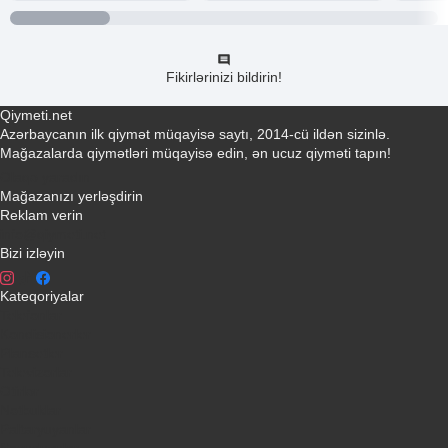
Fikirlərinizi bildirin!
Qiymeti.net
Azərbaycanın ilk qiymət müqayisə saytı, 2014-cü ildən sizinlə.
Mağazalarda qiymətləri müqayisə edin, ən ucuz qiyməti tapın!
Əlaqə yaradın
Mağazanızı yerləşdirin
Reklam verin
info@qiymeti.net
Bizi izləyin
Kateqoriyalar
Telefonlar
Kondisionerler
Plansetler
Televizorlar
Ətirlər
Notbuklar
Paltaryuyanlar
Soyuducular