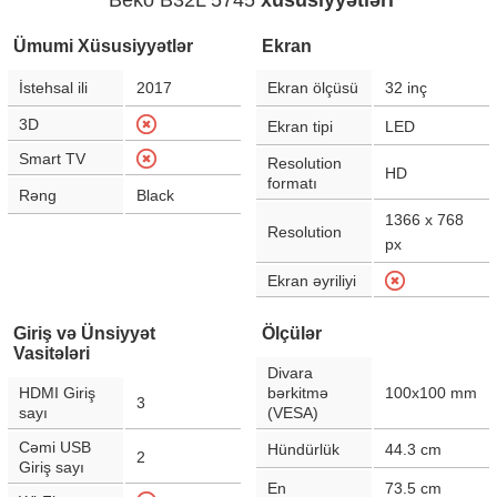
Beko B32L 5745
xüsusiyyətləri
Ümumi Xüsusiyyətlər
Ekran
İstehsal ili
2017
Ekran ölçüsü
32
inç
3D
Ekran tipi
LED
Smart TV
Resolution
HD
formatı
Rəng
Black
1366 x 768
Resolution
px
Ekran əyriliyi
Giriş və Ünsiyyət
Ölçülər
Vasitələri
Divara
HDMI Giriş
bərkitmə
100x100 mm
3
sayı
(VESA)
Cəmi USB
Hündürlük
44.3
cm
2
Giriş sayı
En
73.5
cm