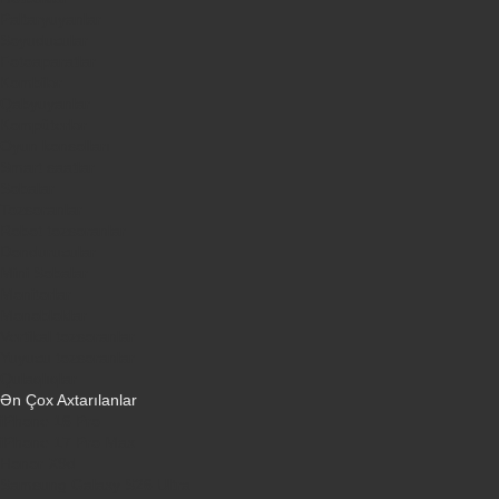
Paltaryuyanlar
Soyuducular
Fotoaparatlar
Kombilər
Qabyuyanlar
Kompüterlər
Oyun konsolları
Smart saatlar
Sobalar
Tozsoranlar
Robot tozsoranlar
Dondurucular
Mini Sobalar
Monitorlar
Monobloklar
Vertikal tozsoranlar
Yuyucu tozsoranlar
Qulaqlıqlar
Ən Çox Axtarılanlar
iPhone 16 Pro
iPhone 17 Pro Max
Honor X9d
Samsung Galaxy S26 Ultra