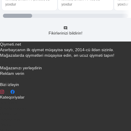
yoxdur
yoxdur
yoxdur
Fikirlərinizi bildirin!
Qiymeti.net
Azərbaycanın ilk qiymət müqayisə saytı, 2014-cü ildən sizinlə.
Mağazalarda qiymətləri müqayisə edin, ən ucuz qiyməti tapın!
Əlaqə yaradın
Mağazanızı yerləşdirin
Reklam verin
info@qiymeti.net
Bizi izləyin
Kateqoriyalar
Telefonlar
Kondisionerler
Plansetler
Televizorlar
Ətirlər
Notbuklar