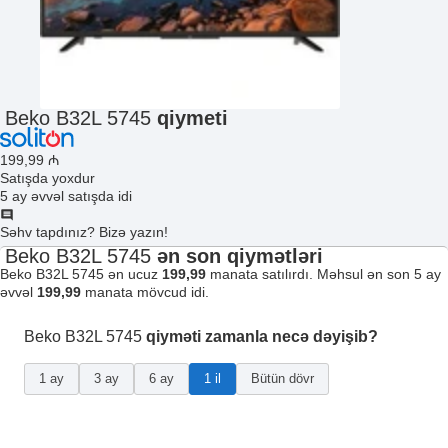
Beko B32L 5745
qiymeti
199
,99
₼
Satışda yoxdur
5 ay əvvəl satışda idi
Səhv tapdınız? Bizə yazın!
Beko B32L 5745
ən son qiymətləri
Beko B32L 5745 ən ucuz
199,99
manata satılırdı. Məhsul ən son 5 ay
əvvəl
199,99
manata mövcud idi.
Beko B32L 5745
qiyməti zamanla necə dəyişib?
1 ay
3 ay
6 ay
1 il
Bütün dövr