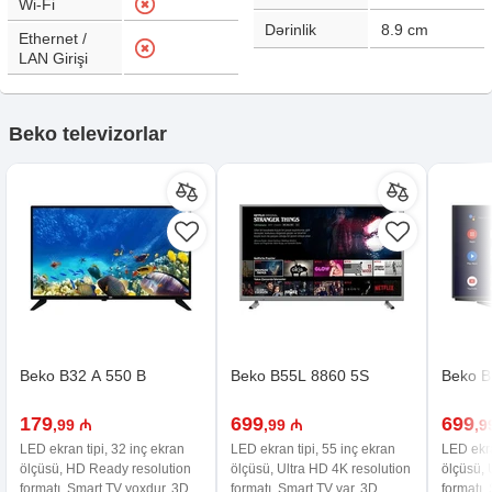
Wi-Fi
Dərinlik
8.9
cm
Ethernet /
LAN Girişi
Beko televizorlar
Beko B32 A 550 B
Beko B55L 8860 5S
Beko B
179
699
699
,99 ₼
,99 ₼
,9
LED ekran tipi, 32 inç ekran
LED ekran tipi, 55 inç ekran
LED ekra
ölçüsü, HD Ready resolution
ölçüsü, Ultra HD 4K resolution
ölçüsü, 
formatı, Smart TV yoxdur, 3D
formatı, Smart TV var, 3D
formatı,