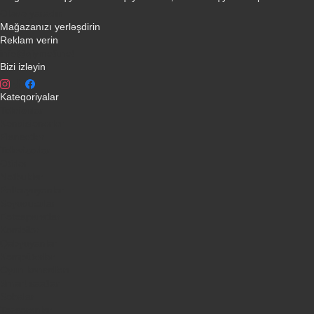
Əlaqə yaradın
Mağazanızı yerləşdirin
Reklam verin
info@qiymeti.net
Bizi izləyin
Kateqoriyalar
Telefonlar
Kondisionerler
Plansetler
Televizorlar
Ətirlər
Notbuklar
Paltaryuyanlar
Soyuducular
Fotoaparatlar
Kombilər
Qabyuyanlar
Kompüterlər
Oyun konsolları
Smart saatlar
Sobalar
Tozsoranlar