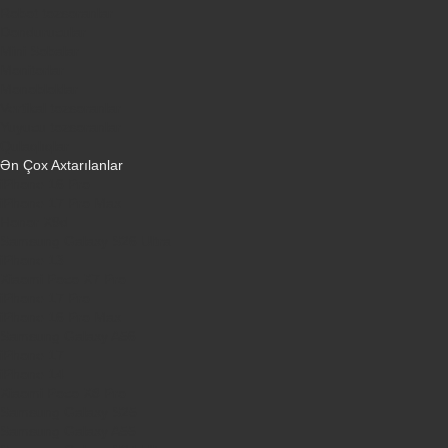
Robot tozsoranlar
Dondurucular
Mini Sobalar
Monitorlar
Monobloklar
Vertikal tozsoranlar
Yuyucu tozsoranlar
Qulaqlıqlar
Ən Çox Axtarılanlar
iPhone 16 Pro
iPhone 17 Pro Max
Honor X9d
Samsung Galaxy S26 Ultra
iPhone 13
Xiaomi Poco X7 Pro
iPhone 17 Pro
iPhone 16 Pro Max
Samsung Galaxy A56
iPhone 17
iPhone 14
Xiaomi Poco X8 Pro
Samsung Galaxy S25
Samsung Galaxy A55