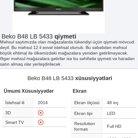
Beko B48 LB 5433
qiymeti
Məhsul saytımızda olan mağazalarda tükəndiyi üçün qiyməti mövcud
deyil. Bu məhsul 12 il əvvəl istehsal olunub. Bu səbəbdən məhsul
böyük ehtimal ilə ölkəmizdəki mağazalara yenidən gətirilməyəcək.
Əgər məhsul mağazalara gətirilər isə bu səhifədə qiymeti və haradan
satın almaq olar yerləşdiriləcək.
Beko B48 LB 5433
xüsusiyyətləri
Ümumi Xüsusiyyətlər
Ekran
İstehsal ili
2014
Ekran ölçüsü
48
inç
3D
Ekran tipi
LED
Smart TV
Resolution
Full HD
formatı