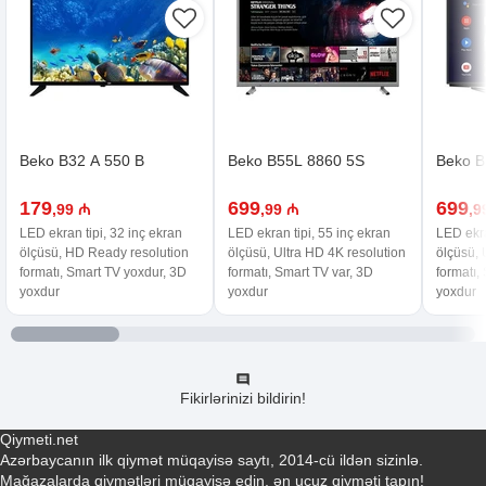
Beko B32 A 550 B
Beko B55L 8860 5S
Beko B
179
699
699
,99 ₼
,99 ₼
,9
LED ekran tipi, 32 inç ekran
LED ekran tipi, 55 inç ekran
LED ekra
ölçüsü, HD Ready resolution
ölçüsü, Ultra HD 4K resolution
ölçüsü, 
formatı, Smart TV yoxdur, 3D
formatı, Smart TV var, 3D
formatı,
yoxdur
yoxdur
yoxdur
Fikirlərinizi bildirin!
Qiymeti.net
Azərbaycanın ilk qiymət müqayisə saytı, 2014-cü ildən sizinlə.
Mağazalarda qiymətləri müqayisə edin, ən ucuz qiyməti tapın!