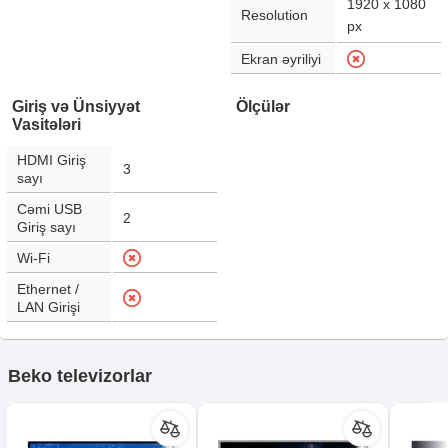
1920 x 1080
Resolution
px
Ekran əyriliyi
Giriş və Ünsiyyət
Ölçülər
Vasitələri
HDMI Giriş
3
sayı
Cəmi USB
2
Giriş sayı
Wi-Fi
Ethernet /
LAN Girişi
Beko televizorlar