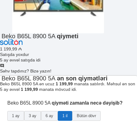
Beko B65L 8900 5A
qiymeti
1 199
,99
₼
Satışda yoxdur
5 ay əvvəl satışda idi
Səhv tapdınız? Bizə yazın!
Beko B65L 8900 5A
ən son qiymətləri
Beko B65L 8900 5A ən ucuz
1 199,99
manata satılırdı. Məhsul ən son
5 ay əvvəl
1 199,99
manata mövcud idi.
Beko B65L 8900 5A
qiyməti zamanla necə dəyişib?
1 ay
3 ay
6 ay
1 il
Bütün dövr