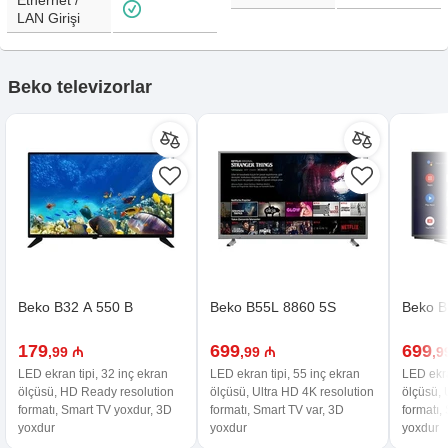
Ethernet /
LAN Girişi
Beko televizorlar
Beko B32 A 550 B
Beko B55L 8860 5S
Beko B
179
699
699
,99 ₼
,99 ₼
,9
LED ekran tipi, 32 inç ekran
LED ekran tipi, 55 inç ekran
LED ekra
ölçüsü, HD Ready resolution
ölçüsü, Ultra HD 4K resolution
ölçüsü, 
formatı, Smart TV yoxdur, 3D
formatı, Smart TV var, 3D
formatı,
yoxdur
yoxdur
yoxdur