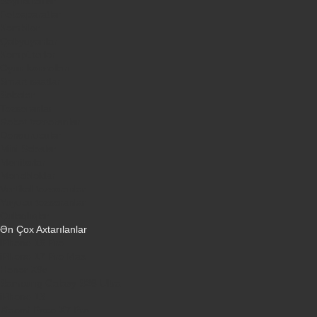
Soyuducular
Fotoaparatlar
Kombilər
Qabyuyanlar
Kompüterlər
Oyun konsolları
Smart saatlar
Sobalar
Tozsoranlar
Robot tozsoranlar
Dondurucular
Mini Sobalar
Monitorlar
Monobloklar
Vertikal tozsoranlar
Yuyucu tozsoranlar
Qulaqlıqlar
Ən Çox Axtarılanlar
iPhone 16 Pro
iPhone 17 Pro Max
Honor X9d
Samsung Galaxy S26 Ultra
iPhone 13
Xiaomi Poco X7 Pro