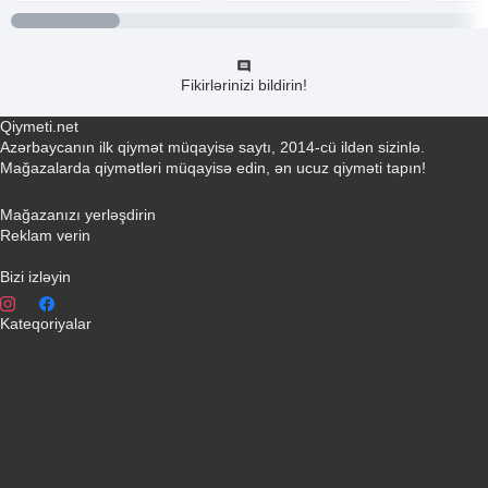
Fikirlərinizi bildirin!
Qiymeti.net
Azərbaycanın ilk qiymət müqayisə saytı, 2014-cü ildən sizinlə.
Mağazalarda qiymətləri müqayisə edin, ən ucuz qiyməti tapın!
Əlaqə yaradın
Mağazanızı yerləşdirin
Reklam verin
info@qiymeti.net
Bizi izləyin
Kateqoriyalar
Telefonlar
Kondisionerler
Plansetler
Televizorlar
Ətirlər
Notbuklar
Paltaryuyanlar