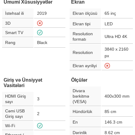
Ümumi Xüsusiyyətlər
Ekran
İstehsal ili
2019
Ekran ölçüsü
65
inç
3D
Ekran tipi
LED
Smart TV
Resolution
Ultra HD 4K
formatı
Rəng
Black
3840 x 2160
Resolution
px
Ekran əyriliyi
Giriş və Ünsiyyət
Ölçülər
Vasitələri
Divara
HDMI Giriş
bərkitmə
400x300 mm
3
sayı
(VESA)
Cəmi USB
Hündürlük
85
cm
2
Giriş sayı
En
146.3
cm
Wi-Fi
Dərinlik
8.62
cm