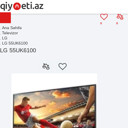
0
0
Ana Səhifə
Televizor
LG
LG 55UK6100
LG 55UK6100