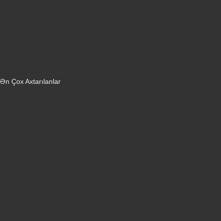
Robot tozsoranlar
Dondurucular
Mini Sobalar
Monitorlar
Monobloklar
Vertikal tozsoranlar
Yuyucu tozsoranlar
Qulaqlıqlar
Ən Çox Axtarılanlar
iPhone 16 Pro
iPhone 17 Pro Max
Honor X9d
Samsung Galaxy S26 Ultra
iPhone 13
Xiaomi Poco X7 Pro
iPhone 17 Pro
iPhone 16 Pro Max
Samsung Galaxy A56
iPhone 17
iPhone 14
Xiaomi Poco X8 Pro
Samsung Galaxy S25
Samsung Galaxy A55