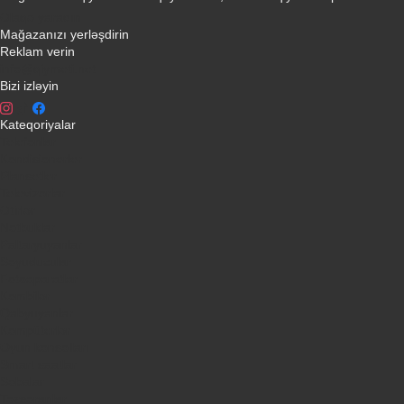
Əlaqə yaradın
Mağazanızı yerləşdirin
Reklam verin
info@qiymeti.net
Bizi izləyin
Kateqoriyalar
Telefonlar
Kondisionerler
Plansetler
Televizorlar
Ətirlər
Notbuklar
Paltaryuyanlar
Soyuducular
Fotoaparatlar
Kombilər
Qabyuyanlar
Kompüterlər
Oyun konsolları
Smart saatlar
Sobalar
Tozsoranlar