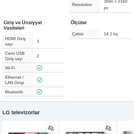
3840 x 2160
Resolution
px
Giriş və Ünsiyyət
Ölçülər
Vasitələri
Çəkisi
14.2
kq
HDMI Giriş
3
sayı
Cəmi USB
2
Giriş sayı
Wi-Fi
Ethernet /
LAN Girişi
Bluetooth
LG televizorlar