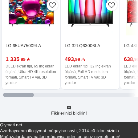
LG 65UA75009LA
LG 32LQ63006LA
LG 43
1 335
493
638
,99 ₼
,99 ₼
,9
DLED ekran tipi, 65 inç ekran
LED ekran tipi, 32 inç ekran
LED ekra
ölçüsü, Ultra HD 4K resolution
ölçüsü, Full HD resolution
ölçüsü, 
formatı, Smart TV var, 3D
formatı, Smart TV var, 3D
formatı,
yoxdur
yoxdur
yoxdur
Fikirlərinizi bildirin!
Qiymeti.net
Azərbaycanın ilk qiymət müqayisə saytı, 2014-cü ildən sizinlə.
Mağazalarda qiymətləri müqayisə edin, ən ucuz qiyməti tapın!