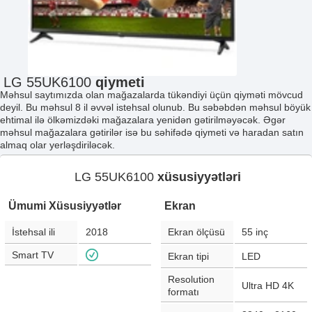
LG 55UK6100
qiymeti
Məhsul saytımızda olan mağazalarda tükəndiyi üçün qiyməti mövcud
deyil. Bu məhsul 8 il əvvəl istehsal olunub. Bu səbəbdən məhsul böyük
ehtimal ilə ölkəmizdəki mağazalara yenidən gətirilməyəcək. Əgər
məhsul mağazalara gətirilər isə bu səhifədə qiymeti və haradan satın
almaq olar yerləşdiriləcək.
LG 55UK6100
xüsusiyyətləri
Ümumi Xüsusiyyətlər
Ekran
İstehsal ili
2018
Ekran ölçüsü
55
inç
Smart TV
Ekran tipi
LED
Resolution
Ultra HD 4K
formatı