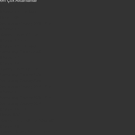
Ən Çox Axtarılanlar
iPhone 16 Pro
iPhone 17 Pro Max
Honor X9d
Samsung Galaxy S26 Ultra
iPhone 13
Xiaomi Poco X7 Pro
iPhone 17 Pro
iPhone 16 Pro Max
Samsung Galaxy A56
iPhone 17
iPhone 14
Xiaomi Poco X8 Pro
Samsung Galaxy S25
Samsung Galaxy A55
Samsung Galaxy S24 Ultra
iPhone 15
Samsung Galaxy S25 Ultra
Samsung Galaxy S24
iPhone 15 Pro
Honor 600
Xiaomi Poco X8 Pro Max 5G
iPhone 16
Xiaomi Redmi Note 15 Pro 5G