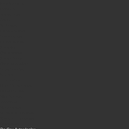
Kondisionerler
Plansetler
Televizorlar
Ətirlər
Notbuklar
Paltaryuyanlar
Soyuducular
Fotoaparatlar
Kombilər
Qabyuyanlar
Kompüterlər
Oyun konsolları
Smart saatlar
Sobalar
Tozsoranlar
Robot tozsoranlar
Dondurucular
Mini Sobalar
Monitorlar
Monobloklar
Vertikal tozsoranlar
Yuyucu tozsoranlar
Qulaqlıqlar