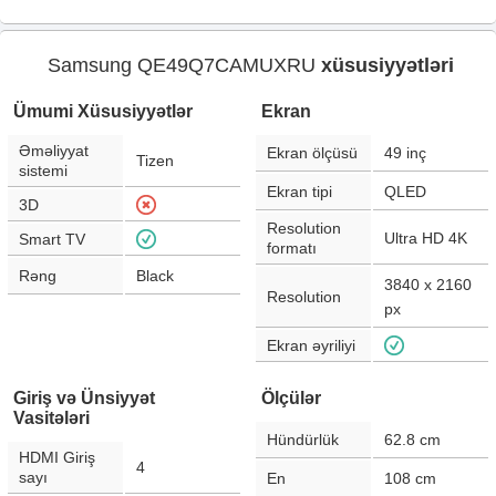
Samsung QE49Q7CAMUXRU
xüsusiyyətləri
Ümumi Xüsusiyyətlər
Ekran
Əməliyyat
Ekran ölçüsü
49
inç
Tizen
sistemi
Ekran tipi
QLED
3D
Resolution
Ultra HD 4K
Smart TV
formatı
Rəng
Black
3840 x 2160
Resolution
px
Ekran əyriliyi
Giriş və Ünsiyyət
Ölçülər
Vasitələri
Hündürlük
62.8
cm
HDMI Giriş
4
sayı
En
108
cm