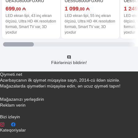
UE43U8000FUXRU
UE55U8000FUXRU
UE65U
699
1 099
1 249
,00 ₼
,00 ₼
LED ekran tipi, 43 inç ekran
LED ekran tipi, 55 inç ekran
LED ekra
ölçüsü, Ultra HD 4K resolution
ölçüsü, Ultra HD 4K resolution
ölçüsü, 
formatı, Smart TV var, 3D
formatı, Smart TV var, 3D
formatı,
yoxdur
yoxdur
yoxdur
Fikirlərinizi bildirin!
Qiymeti.net
Azərbaycanın ilk qiymət müqayisə saytı, 2014-cü ildən sizinlə.
Mağazalarda qiymətləri müqayisə edin, ən ucuz qiyməti tapın!
Əlaqə yaradın
Mağazanızı yerləşdirin
Reklam verin
info@qiymeti.net
Bizi izləyin
Kateqoriyalar
Telefonlar