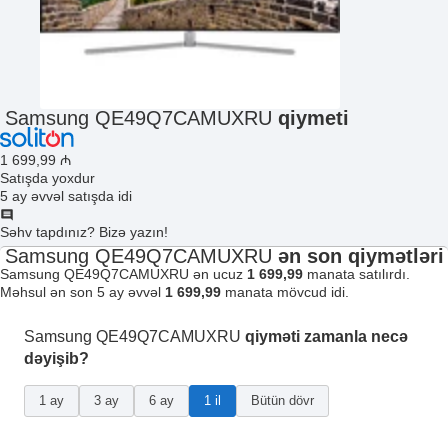
Samsung QE49Q7CAMUXRU
qiymeti
1 699
,99
₼
Satışda yoxdur
5 ay əvvəl satışda idi
Səhv tapdınız? Bizə yazın!
Samsung QE49Q7CAMUXRU
ən son qiymətləri
Samsung QE49Q7CAMUXRU ən ucuz
1 699,99
manata satılırdı.
Məhsul ən son 5 ay əvvəl
1 699,99
manata mövcud idi.
Samsung QE49Q7CAMUXRU
qiyməti zamanla necə
dəyişib?
1 ay
3 ay
6 ay
1 il
Bütün dövr