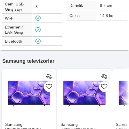
Cəmi USB
Dərinlik
8.2
cm
3
Giriş sayı
Çəkisi
14.8
kq
Wi-Fi
Ethernet /
LAN Girişi
Bluetooth
Samsung televizorlar
Samsung
Samsung
Samsu